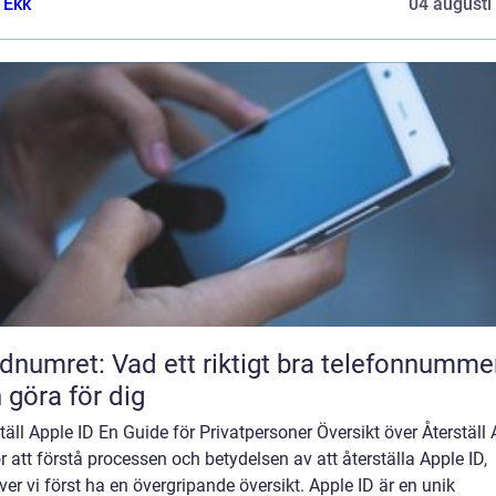
 Ekk
04 augusti
dnumret: Vad ett riktigt bra telefonnumme
 göra för dig
täll Apple ID En Guide för Privatpersoner Översikt över Återställ
r att förstå processen och betydelsen av att återställa Apple ID,
er vi först ha en övergripande översikt. Apple ID är en unik