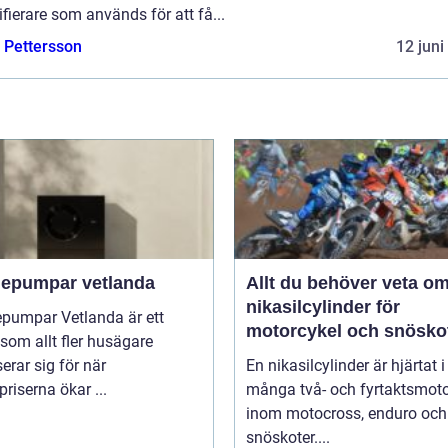
ifierare som används för att få...
e Pettersson
12 juni
epumpar vetlanda
Allt du behöver veta o
nikasilcylinder för
pumpar Vetlanda är ett
motorcykel och snösko
om allt fler husägare
serar sig för när
En nikasilcylinder är hjärtat i
priserna ökar ...
många två- och fyrtaktsmoto
inom motocross, enduro och
snöskoter....