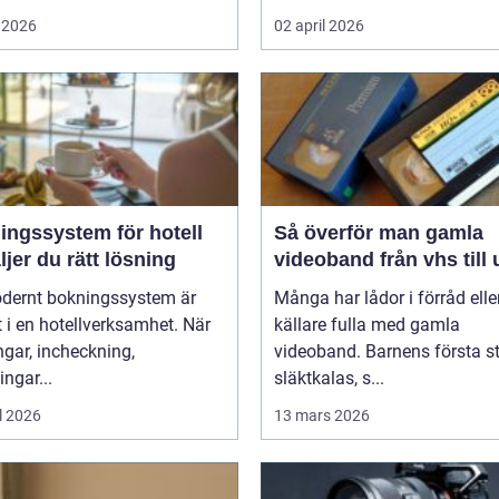
 2026
02 april 2026
ingssystem för hotell
Så överför man gamla
ljer du rätt lösning
videoband från vhs till
odernt bokningssystem är
Många har lådor i förråd elle
t i en hotellverksamhet. När
källare fulla med gamla
gar, incheckning,
videoband. Barnens första st
ingar...
släktkalas, s...
l 2026
13 mars 2026