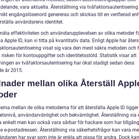
elande, vara aktuella. Återställning via tvåfaktorsautentisering
unikt engångslösenord genereras och skickas till en verifierad enh
rställa användarens identitet.
 mäta effektiviteten och användarupplevelsen av olika metoder fö
la Apple ID, kan vi titta på kvantitativ data. Enligt Apple har åters
faktorsautentisering visat sig vara den mest säkra metoden och 
risken för kontouppgifter och identitetsstöld. Statistik visar att
ingen av tvåfaktorsautentisering har ökat stadigt sedan dess
de år 2015.
lnader mellan olika Återställ Appl
oder
erna mellan de olika metoderna för att återställa Apple ID ligge
hetsnivå, användarvänlighet och bekvämlighet. Återställning via 
a enkelt men kan också vara sårbar för hackare som har tillgång 
e e-postadressen. Återställning via säkerhetsfrågor kan vara me
ndaren har svar som inte är enkla att gissa för andra. Dock kan