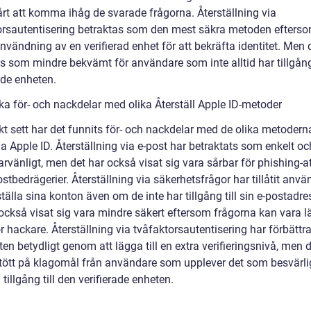
årt att komma ihåg de svarade frågorna. Återställning via
orsautentisering betraktas som den mest säkra metoden efters
nvändning av en verifierad enhet för att bekräfta identitet. Men 
s som mindre bekvämt för användare som inte alltid har tillgång 
ade enheten.
ka för- och nackdelar med olika Återställ Apple ID-metoder
kt sett har det funnits för- och nackdelar med de olika metoderna
la Apple ID. Återställning via e-post har betraktats som enkelt oc
rvänligt, men det har också visat sig vara sårbar för phishing-a
stbedrägerier. Återställning via säkerhetsfrågor har tillåtit anvä
ställa sina konton även om de inte har tillgång till sin e-postadr
också visat sig vara mindre säkert eftersom frågorna kan vara lä
r hackare. Återställning via tvåfaktorsautentisering har förbättra
en betydligt genom att lägga till en extra verifieringsnivå, men 
tött på klagomål från användare som upplever det som besvärlig
a tillgång till den verifierade enheten.