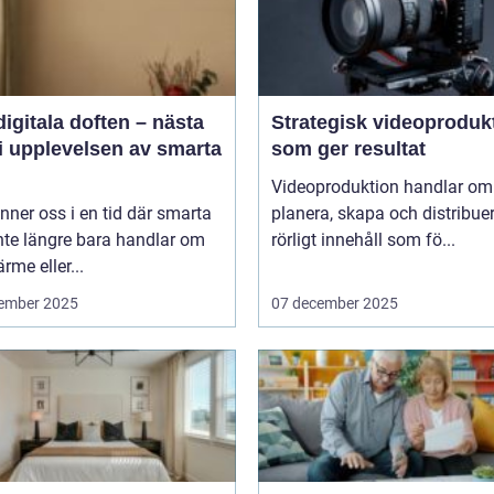
igitala doften – nästa
Strategisk videoproduk
i upplevelsen av smarta
som ger resultat
Videoproduktion handlar om 
inner oss i en tid där smarta
planera, skapa och distribue
nte längre bara handlar om
rörligt innehåll som fö...
ärme eller...
ember 2025
07 december 2025