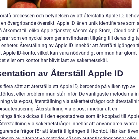
förstå processen och betydelsen av att återställa Apple ID, behöv
 en övergripande översikt. Apple ID är en unik identifierare som
få åtkomst till olika Apple-tjänster, såsom App Store, iCloud och 
erar som en nyckel som ger användaren tillgång till deras digita
 enheter. Återställning av Apple ID innebär att återfå tillgången til
igt Apple ID-konto, vilket kan vara nödvändigt om man har glömt
et eller om kontot har blivit låst av säkerhetsskäl.
entation av Återställ Apple ID
s flera sätt att återställa ett Apple ID, beroende på vilken typ av
förlust eller problem man står inför. De vanligaste metoderna in
lning via e-post, återställning via säkerhetsfrågor och återställni
rsautentisering. Återställning via e-post innebär att en
lningslänk skickas till den e-postadress som är kopplad till Apple
 Återställning via säkerhetsfrågor innebär att användaren svarar
gurerade frågor för att återfå tillgången till kontot. Här kan även
ingen av alternativa metoder, såsom autentiseringsappar eller