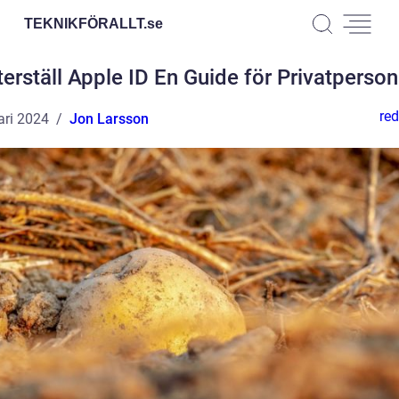
TEKNIKFÖRALLT.
se
terställ Apple ID En Guide för Privatperson
red
ari 2024
Jon Larsson