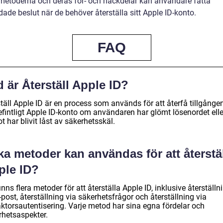
metoderna och deras för- och nackdelar kan användare fatta
ade beslut när de behöver återställa sitt Apple ID-konto.
FAQ
 är Återställ Apple ID?
täll Apple ID är en process som används för att återfå tillgången 
befintligt Apple ID-konto om användaren har glömt lösenordet ell
t har blivit låst av säkerhetsskäl.
ka metoder kan användas för att återstä
ple ID?
inns flera metoder för att återställa Apple ID, inklusive återställn
-post, återställning via säkerhetsfrågor och återställning via
aktorsautentisering. Varje metod har sina egna fördelar och
rhetsaspekter.