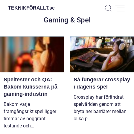
TEKNIKFÖRALLT.
se
Gaming & Spel
Speltester och QA:
Så fungerar crossplay
Bakom kulisserna på
i dagens spel
gaming-industrin
Crossplay har förändrat
Bakom varje
spelvärlden genom att
framgångsrikt spel ligger
bryta ner barriärer mellan
timmar av noggrant
olika p...
testande och
kvalitetssäkring. S...