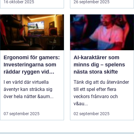
16 oktober 2025
26 september 2025
Ergonomi för gamers:
AI-karaktärer som
Investeringarna som
minns dig – spelens
räddar ryggen vid
nästa stora skifte
långa pass
I en värld där virtuella
Tänk dig att du återvänder
äventyr kan sträcka sig
till ett spel efter flera
över hela nätter &aum...
veckors frånvaro och
v&au...
07 september 2025
02 september 2025