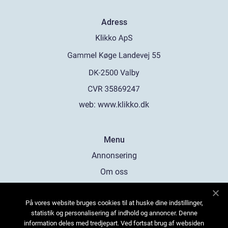
Adress
web:
www.klikko.dk
Menu
Annonsering
Om oss
Cookies
På vores website bruges cookies til at huske dine indstillinger,
Kontakta oss
statistik og personalisering af indhold og annoncer. Denne
Sitemap
information deles med tredjepart. Ved fortsat brug af websiden