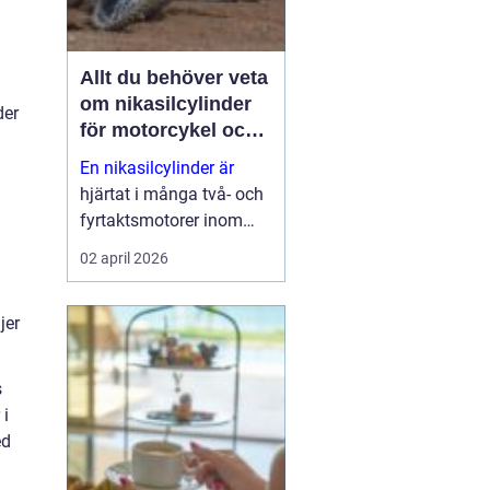
Allt du behöver veta
om nikasilcylinder
der
för motorcykel och
snöskoter
En nikasilcylinder är
hjärtat i många två- och
fyrtaktsmotorer inom
motocross, enduro och
02 april 2026
snöskoter. Rätt utförd
nikasilbeläggning ger
jer
låg friktion, bra
värmeavledning och
lång livslängd. Fel utförd
s
beläggnin...
 i
ed