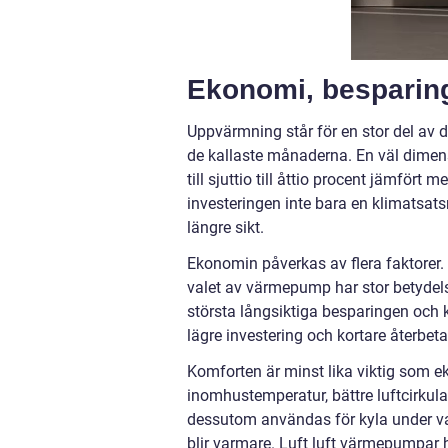
Ekonomi, besparin
Uppvärmning står för en stor del av d
de kallaste månaderna. En väl dime
till sjuttio till åttio procent jämfört 
investeringen inte bara en klimatsat
längre sikt.
Ekonomin påverkas av flera faktorer.
valet av värmepump har stor betydel
största långsiktiga besparingen och 
lägre investering och kortare återbeta
Komforten är minst lika viktig som 
inomhustemperatur, bättre luftcirkul
dessutom användas för kyla under v
blir varmare. Luft luft värmepumpar