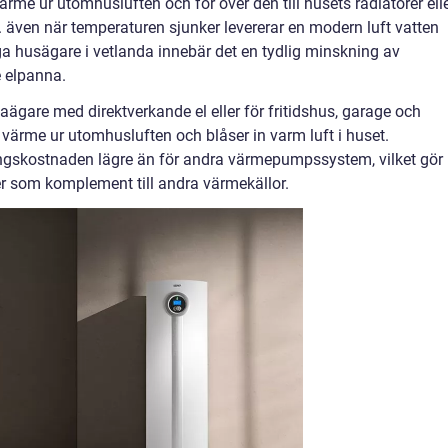
ärme ur utomhusluften och för över den till husets radiatorer ell
även när temperaturen sjunker levererar en modern luft vatten
 husägare i vetlanda innebär det en tydlig minskning av
e elpanna.
laägare med direktverkande el eller för fritidshus, garage och
ärme ur utomhusluften och blåser in varm luft i huset.
ringskostnaden lägre än för andra värmepumpssystem, vilket gör
er som komplement till andra värmekällor.