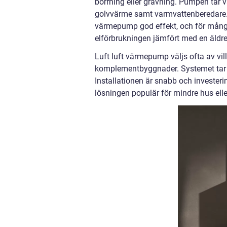
borrning eller grävning. Pumpen tar v
golvvärme samt varmvattenberedare. 
värmepump god effekt, och för många
elförbrukningen jämfört med en äldr
Luft luft värmepump väljs ofta av vil
komplementbyggnader. Systemet tar v
Installationen är snabb och investe
lösningen populär för mindre hus ell