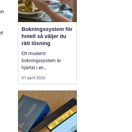
en
Bokningssystem för
et
hotell så väljer du
rätt lösning
Ett modernt
bokningssystem är
hjärtat i en
hotellverksamhet. När
01 april 2026
bokningar, incheckning,
betalningar och
kommunikation sitter
ihop i ett flöde frigörs tid
till gästerna och
intäkterna blir lättare att
styra. Samtidigt är
marknaden full av