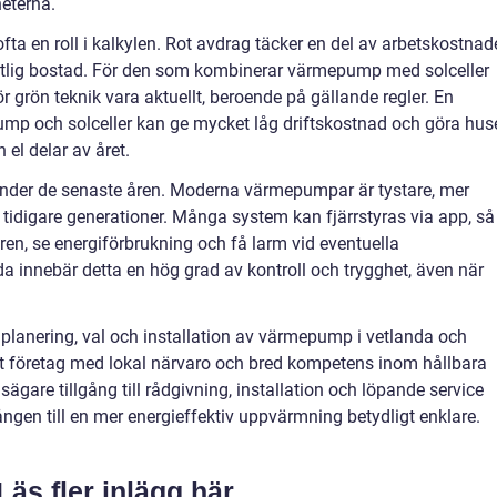
eterna.
ta en roll i kalkylen. Rot avdrag täcker en del av arbetskostnad
intlig bostad. För den som kombinerar värmepump med solceller
r grön teknik vara aktuellt, beroende på gällande regler. En
p och solceller kan ge mycket låg driftskostnad och göra hus
el delar av året.
under de senaste åren. Moderna värmepumpar är tystare, mer
 tidigare generationer. Många system kan fjärrstyras via app, så
en, se energiförbrukning och få larm vid eventuella
nda innebär detta en hög grad av kontroll och trygghet, även när
planering, val och installation av värmepump i vetlanda och
at företag med lokal närvaro och bred kompetens inom hållbara
ägare tillgång till rådgivning, installation och löpande service
gången till en mer energieffektiv uppvärmning betydligt enklare.
Läs fler inlägg här