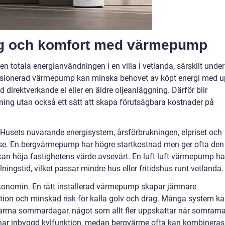
g och komfort med värmepump
en totala energianvändningen i en villa i vetlanda, särskilt under
nsionerad värmepump kan minska behovet av köpt energi med 
med direktverkande el eller en äldre oljeanläggning. Därför blir
sning utan också ett sätt att skapa förutsägbara kostnader på
 Husets nuvarande energisystem, årsförbrukningen, elpriset och
se. En bergvärmepump har högre startkostnad men ger ofta den
kan höja fastighetens värde avsevärt. En luft luft värmepump ha
lningstid, vilket passar mindre hus eller fritidshus runt vetlanda.
ekonomin. En rätt installerad värmepump skapar jämnare
ation och minskad risk för kalla golv och drag. Många system k
arma sommardagar, något som allt fler uppskattar när somrarn
 har inbyggd kylfunktion, medan bergvärme ofta kan kombineras