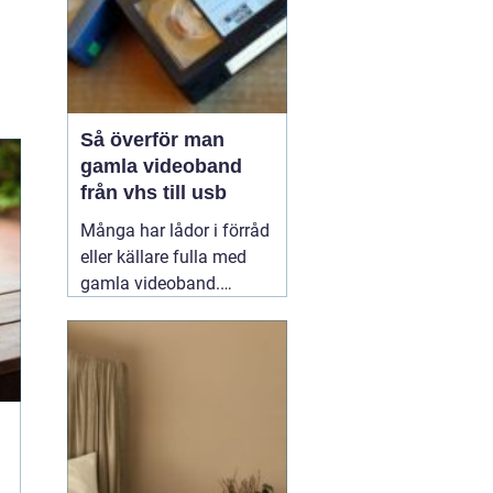
alternativ,...
Så överför man
gamla videoband
från vhs till usb
Många har lådor i förråd
eller källare fulla med
gamla videoband.
Barnens första steg,
släktkalas,
skolavslutningar och
resor som ingen längre
kan se, eftersom
videobandspelaren
försvann för länge