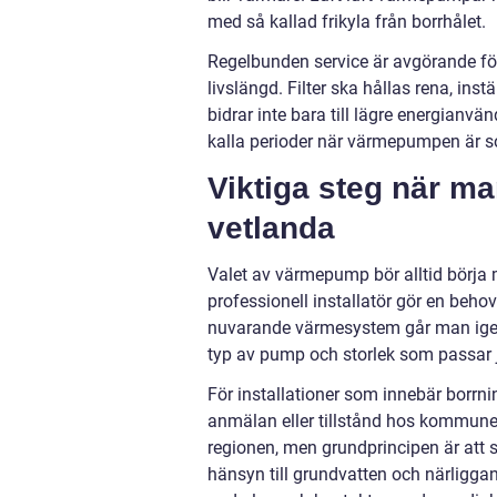
med så kallad frikyla från borrhålet.
Regelbunden service är avgörande f
livslängd. Filter ska hållas rena, inst
bidrar inte bara till lägre energianv
kalla perioder när värmepumpen är s
Viktiga steg när m
vetlanda
Valet av värmepump bör alltid börja
professionell installatör gör en beho
nuvarande värmesystem går man igen
typ av pump och storlek som passar j
För installationer som innebär borrn
anmälan eller tillstånd hos kommune
regionen, men grundprincipen är att sä
hänsyn till grundvatten och närliggand