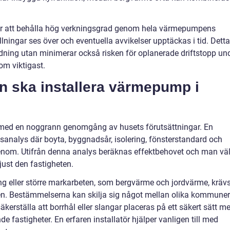
ör att behålla hög verkningsgrad genom hela värmepumpens
ällningar ses över och eventuella avvikelser upptäckas i tid. Detta
ändning utan minimerar också risken för oplanerade driftstopp un
om viktigast.
an ska installera värmepump i
 med en noggrann genomgång av husets förutsättningar. En
vsanalys där boyta, byggnadsår, isolering, fönsterstandard och
om. Utifrån denna analys beräknas effektbehovet och man väl
ust den fastigheten.
ing eller större markarbeten, som bergvärme och jordvärme, kräv
n. Bestämmelserna kan skilja sig något mellan olika kommuner
kerställa att borrhål eller slangar placeras på ett säkert sätt m
e fastigheter. En erfaren installatör hjälper vanligen till med