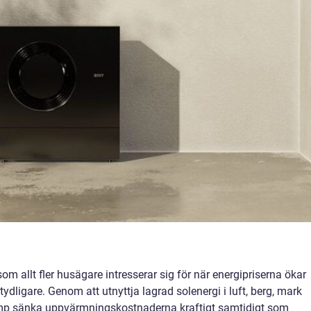
om allt fler husägare intresserar sig för när energipriserna ökar
tydligare. Genom att utnyttja lagrad solenergi i luft, berg, mark
mp sänka uppvärmningskostnaderna kraftigt samtidigt som