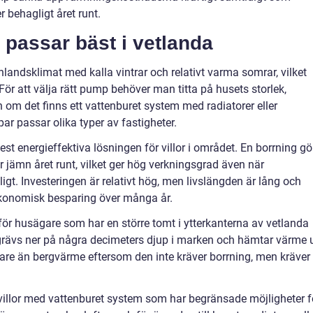
 behagligt året runt.
passar bäst i vetlanda
nlandsklimat med kalla vintrar och relativt varma somrar, vilket
ör att välja rätt pump behöver man titta på husets storlek,
h om det finns ett vattenburet system med radiatorer eller
r passar olika typer av fastigheter.
energieffektiva lösningen för villor i området. En borrning gö
 jämn året runt, vilket ger hög verkningsgrad även när
gt. Investeringen är relativt hög, men livslängden är lång och
l ekonomisk besparing över många år.
för husägare som har en större tomt i ytterkanterna av vetlanda
 grävs ner på några decimeters djup i marken och hämtar värme 
gare än bergvärme eftersom den inte kräver borrning, men kräver
villor med vattenburet system som har begränsade möjligheter f