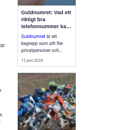
Guldnumret: Vad ett
riktigt bra
telefonnummer kan
göra för dig
Guldnumret
är ett
begrepp som allt fler
upp
privatpersoner och
företag får upp ögonen
12 juni 2026
för när de vill sticka ut,
bli ihågkomna och
förenkla sin
vardagstelefoni. Genom
r
tjänste...
an
a