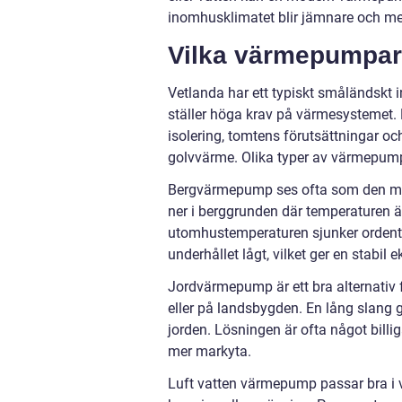
inomhusklimatet blir jämnare och mer
Vilka värmepumpar 
Vetlanda har ett typiskt småländskt i
ställer höga krav på värmesystemet. F
isolering, tomtens förutsättningar oc
golvvärme. Olika typer av värmepumpa
Bergvärmepump ses ofta som den mest 
ner i berggrunden där temperaturen är
utomhustemperaturen sjunker ordentli
underhållet lågt, vilket ger en stabi
Jordvärmepump är ett bra alternativ 
eller på landsbygden. En lång slang
jorden. Lösningen är ofta något billi
mer markyta.
Luft vatten värmepump passar bra i 