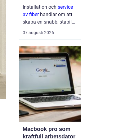
lösning till
Installation och
service
av fiber
handlar om att
skapa en snabb, stabil
och driftsäker
07 augusti 2026
internetanslutning som
håller för många års
användning...
Macbook pro som
kraftfull arbetsdator