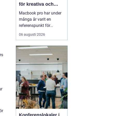
för kreativa och
professionella
Macbook pro har under
användare
många år varit en
referenspunkt för
bärbara datorer inom
06 augusti 2026
kreativt och
professionellt arbete.
Modellen kombinerar
rs
hög prestanda,
genomtänkt design och
lång livslängd på ett sätt
som gör den intressant
för både företag och
privatp...
ur
ör
Konferenslokaler i