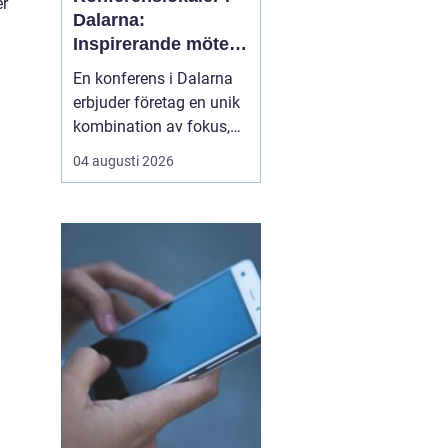
er
Dalarna:
Inspirerande möten
i hjärtat av Sverige
En konferens i Dalarna
erbjuder företag en unik
kombination av fokus,
återhämtning och
04 augusti 2026
gemensamma
upplevelser som stärker
både arbetsrelationer
och kreativitet. Regionen
lockar med storslagen
natur, tydliga årstider o...