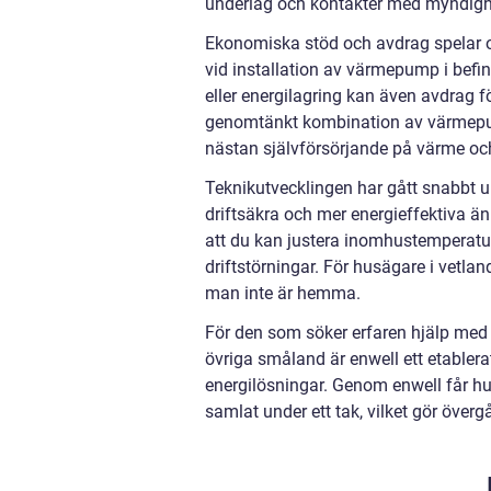
underlag och kontakter med myndigh
Ekonomiska stöd och avdrag spelar of
vid installation av värmepump i bef
eller energilagring kan även avdrag fö
genomtänkt kombination av värmepum
nästan självförsörjande på värme och 
Teknikutvecklingen har gått snabbt 
driftsäkra och mer energieffektiva än
att du kan justera inomhustemperatur
driftstörningar. För husägare i vetla
man inte är hemma.
För den som söker erfaren hjälp med 
övriga småland är enwell ett etabler
energilösningar. Genom enwell får hus
samlat under ett tak, vilket gör över