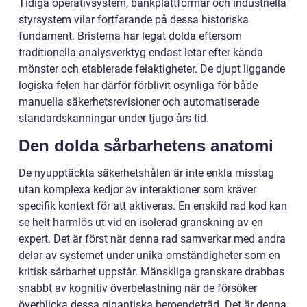
Tidiga operativsystem, bankplattformar och industriella
styrsystem vilar fortfarande på dessa historiska
fundament. Bristerna har legat dolda eftersom
traditionella analysverktyg endast letar efter kända
mönster och etablerade felaktigheter. De djupt liggande
logiska felen har därför förblivit osynliga för både
manuella säkerhetsrevisioner och automatiserade
standardskanningar under tjugo års tid.
Den dolda sårbarhetens anatomi
De nyupptäckta säkerhetshålen är inte enkla misstag
utan komplexa kedjor av interaktioner som kräver
specifik kontext för att aktiveras. En enskild rad kod kan
se helt harmlös ut vid en isolerad granskning av en
expert. Det är först när denna rad samverkar med andra
delar av systemet under unika omständigheter som en
kritisk sårbarhet uppstår. Mänskliga granskare drabbas
snabbt av kognitiv överbelastning när de försöker
överblicka dessa gigantiska beroendeträd. Det är denna