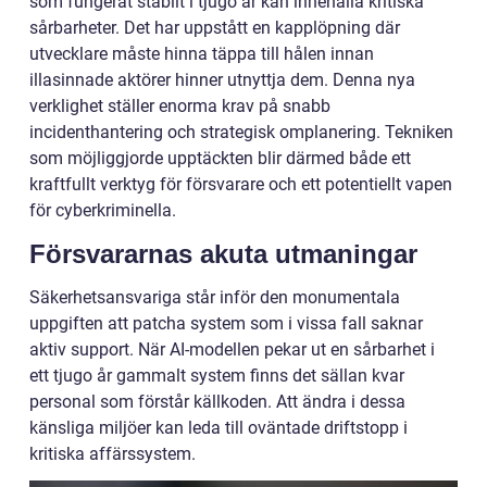
som fungerat stabilt i tjugo år kan innehålla kritiska
sårbarheter. Det har uppstått en kapplöpning där
utvecklare måste hinna täppa till hålen innan
illasinnade aktörer hinner utnyttja dem. Denna nya
verklighet ställer enorma krav på snabb
incidenthantering och strategisk omplanering. Tekniken
som möjliggjorde upptäckten blir därmed både ett
kraftfullt verktyg för försvarare och ett potentiellt vapen
för cyberkriminella.
Försvararnas akuta utmaningar
Säkerhetsansvariga står inför den monumentala
uppgiften att patcha system som i vissa fall saknar
aktiv support. När AI-modellen pekar ut en sårbarhet i
ett tjugo år gammalt system finns det sällan kvar
personal som förstår källkoden. Att ändra i dessa
känsliga miljöer kan leda till oväntade driftstopp i
kritiska affärssystem.