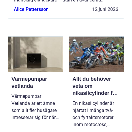
Alice Pettersson
12 juni 2026
Värmepumpar
Allt du behöver
vetlanda
veta om
nikasilcylinder för
Värmepumpar
motorcykel och
Vetlanda är ett ämne
En nikasilcylinder är
snöskoter
som allt fler husägare
hjärtat i många två-
intresserar sig för när
och fyrtaktsmotorer
energipriserna ökar ...
inom motocross,
enduro och