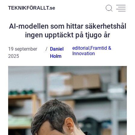
TEKNIKFÖRALLT.
se
AI-modellen som hittar säkerhetshål
ingen upptäckt på tjugo år
editorial
,
Framtid &
19 september
Daniel
Innovation
2025
Holm