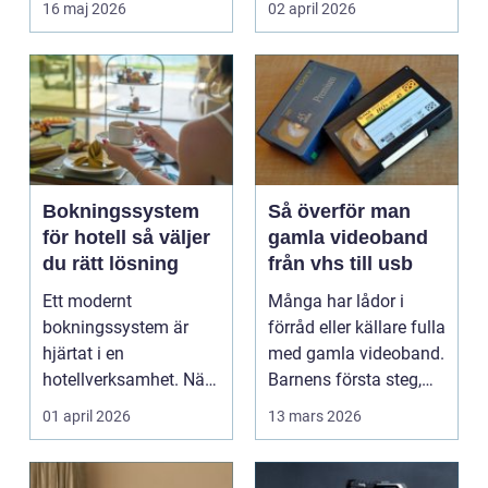
16 maj 2026
02 april 2026
snöskoter....
Bokningssystem
Så överför man
för hotell så väljer
gamla videoband
du rätt lösning
från vhs till usb
Ett modernt
Många har lådor i
bokningssystem är
förråd eller källare fulla
hjärtat i en
med gamla videoband.
hotellverksamhet. När
Barnens första steg,
bokningar,
släktkalas, s...
01 april 2026
13 mars 2026
incheckning,
betalningar...