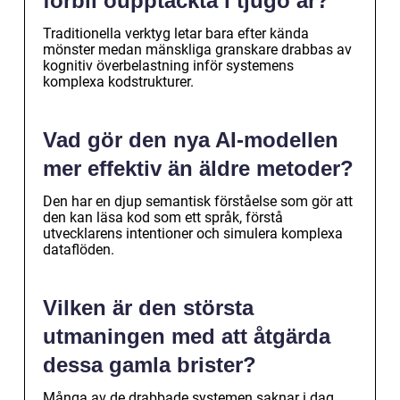
förbli oupptäckta i tjugo år?
Traditionella verktyg letar bara efter kända
mönster medan mänskliga granskare drabbas av
kognitiv överbelastning inför systemens
komplexa kodstrukturer.
Vad gör den nya AI-modellen
mer effektiv än äldre metoder?
Den har en djup semantisk förståelse som gör att
den kan läsa kod som ett språk, förstå
utvecklarens intentioner och simulera komplexa
dataflöden.
Vilken är den största
utmaningen med att åtgärda
dessa gamla brister?
Många av de drabbade systemen saknar i dag