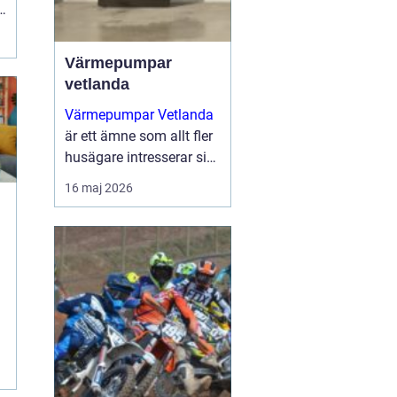
s
Värmepumpar
vetlanda
Värmepumpar Vetlanda
är ett ämne som allt fler
husägare intresserar sig
för när energipriserna
16 maj 2026
ökar och kraven på
hållbara lösningar blir
tydligare. Genom att
utnyttja lagrad solen...
n