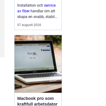
lösning till
Installation och
service
av fiber
handlar om att
skapa en snabb, stabil
och driftsäker
07 augusti 2026
internetanslutning som
håller för många års
användning...
Macbook pro som
kraftfull arbetsdator