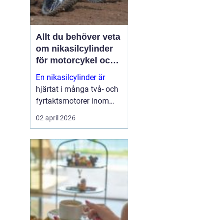
Allt du behöver veta
om nikasilcylinder
för motorcykel och
snöskoter
En nikasilcylinder är
hjärtat i många två- och
fyrtaktsmotorer inom
motocross, enduro och
02 april 2026
snöskoter. Rätt utförd
nikasilbeläggning ger
låg friktion, bra
värmeavledning och
lång livslängd. Fel utförd
beläggnin...