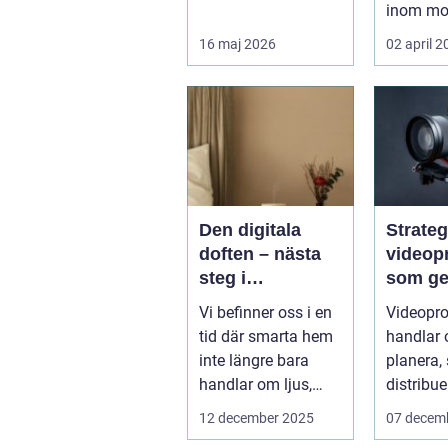
intresserar sig för
inom mo
när energipriserna
enduro 
16 maj 2026
02 april 
ökar ...
snöskoter
Den digitala
Strateg
doften – nästa
videop
steg i
som ger
upplevelsen av
Vi befinner oss i en
Videopro
smarta hem
tid där smarta hem
handlar 
inte längre bara
planera,
handlar om ljus,
distribue
värme eller...
innehåll 
12 december 2025
07 decem