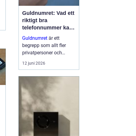
Guldnumret: Vad ett
riktigt bra
telefonnummer kan
göra för dig
Guldnumret
är ett
begrepp som allt fler
privatpersoner och
företag får upp ögonen
12 juni 2026
för när de vill sticka ut,
bli ihågkomna och
förenkla sin
vardagstelefoni. Genom
tjänste...