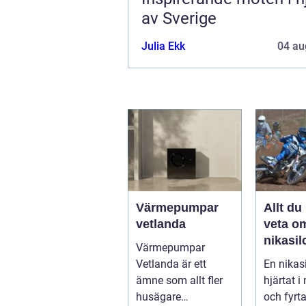
av Sverige
Julia Ekk
04 au
Värmepumpar
Allt du
vetlanda
veta o
nikasil
Värmepumpar
för mo
Vetlanda är ett
En nikasi
och sn
ämne som allt fler
hjärtat 
husägare
och fyrt