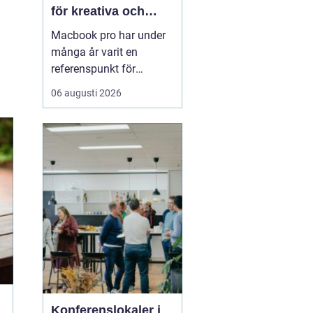
för kreativa och
professionella
Macbook pro har under
användare
många år varit en
referenspunkt för
bärbara datorer inom
06 augusti 2026
kreativt och
professionellt arbete.
Modellen kombinerar
hög prestanda,
genomtänkt design och
lång livslängd på ett sätt
som gör den intressant
för både företag och
privatp...
Konferenslokaler i