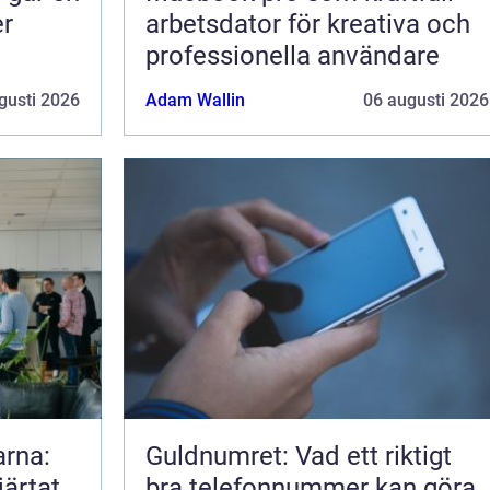
er
arbetsdator för kreativa och
professionella användare
gusti 2026
Adam Wallin
06 augusti 2026
arna:
Guldnumret: Vad ett riktigt
järtat
bra telefonnummer kan göra