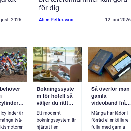
för dig
gusti 2026
Alice Pettersson
12 juni 2026
 behöver
Bokningssyste
Så överför man
m
m för hotell så
gamla
cylinder
väljer du rätt
videoband från
torcykel
lösning
vhs till usb
lcylinder är
Ett modernt
Många har lådor i
öskoter
i många två-
bokningssystem är
förråd eller källare
aktsmotorer
hjärtat i en
fulla med gamla