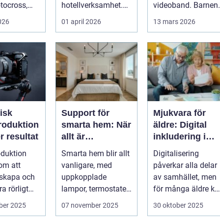
tocross,
hotellverksamhet.
videoband. Barnen
och
När bokningar,
första steg,
2026
01 april 2026
13 mars 2026
....
incheckning,
släktkalas, s...
betalningar...
isk
Support för
Mjukvara för
roduktion
smarta hem: När
äldre: Digital
 resultat
allt är
inkludering i
uppkopplat
vardagen
duktion
Smarta hem blir allt
Digitalisering
om att
vanligare, med
påverkar alla delar
 skapa och
uppkopplade
av samhället, men
ra rörligt
lampor, termostater,
för många äldre ka
som fö...
säkerhetskameror
...
ber 2025
07 november 2025
30 oktober 2025
och k&oum...