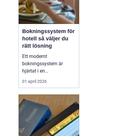
Bokningssystem för
hotell så väljer du
rätt lösning
Ett modernt
bokningssystem är
hjärtat i en
hotellverksamhet. När
01 april 2026
bokningar, incheckning,
betalningar och
kommunikation sitter
ihop i ett flöde frigörs tid
till gästerna och
intäkterna blir lättare att
styra. Samtidigt är