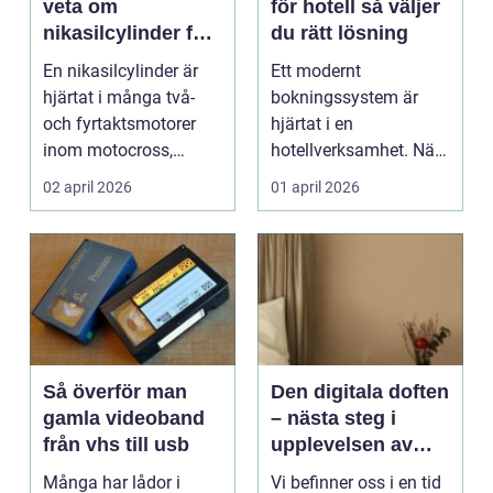
veta om
för hotell så väljer
nikasilcylinder för
du rätt lösning
motorcykel och
En nikasilcylinder är
Ett modernt
snöskoter
hjärtat i många två-
bokningssystem är
och fyrtaktsmotorer
hjärtat i en
inom motocross,
hotellverksamhet. När
enduro och
bokningar,
02 april 2026
01 april 2026
snöskoter....
incheckning,
betalningar...
Så överför man
Den digitala doften
gamla videoband
– nästa steg i
från vhs till usb
upplevelsen av
smarta hem
Många har lådor i
Vi befinner oss i en tid