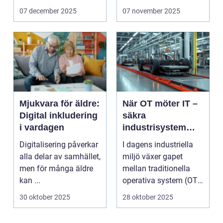
innehåll som fö...
säkerhetskameror och
07 december 2025
07 november 2025
k&oum...
Mjukvara för äldre:
När OT möter IT –
Digital inkludering
säkra
i vardagen
industrisystem
utan att stoppa
Digitalisering påverkar
I dagens industriella
produktionen
alla delar av samhället,
miljö växer gapet
men för många äldre
mellan traditionella
kan ...
operativa system (OT)
och mod...
30 oktober 2025
28 oktober 2025