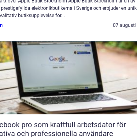
sikt över Apple Butik Stockholm Apple Butik Stockholm är en av
prestigefyllda elektronikbutikerna i Sverige och erbjuder en uni
alitativ butiksupplevelse för...
n
07 augusti
book pro som kraftfull arbetsdator för
ativa och professionella användare