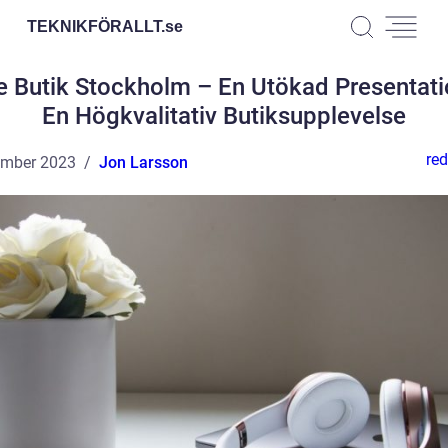
TEKNIKFÖRALLT.
se
e Butik Stockholm – En Utökad Presentati
En Högkvalitativ Butiksupplevelse
red
ember 2023
Jon Larsson