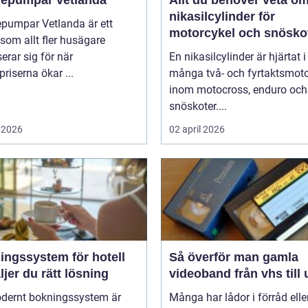
epumpar vetlanda
Allt du behöver veta o
nikasilcylinder för
pumpar Vetlanda är ett
motorcykel och snösko
om allt fler husägare
serar sig för när
En nikasilcylinder är hjärtat i
priserna ökar ...
många två- och fyrtaktsmoto
inom motocross, enduro och
snöskoter....
 2026
02 april 2026
ingssystem för hotell
Så överför man gamla
ljer du rätt lösning
videoband från vhs till
odernt bokningssystem är
Många har lådor i förråd elle