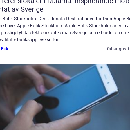
ferenslokaler i Dalarna: Inspirerande möte
rtat av Sverige
e Butik Stockholm: Den Ultimata Destinationen för Dina Apple-
sikt över Apple Butik Stockholm Apple Butik Stockholm är en av
prestigefyllda elektronikbutikerna i Sverige och erbjuder en uni
alitativ butiksupplevelse för...
 Ekk
04 augusti