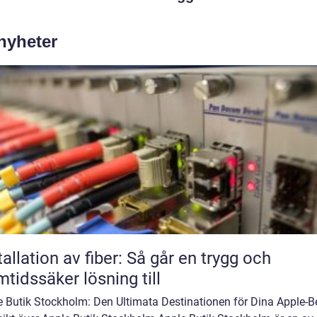
 nyheter
tallation av fiber: Så går en trygg och
mtidssäker lösning till
e Butik Stockholm: Den Ultimata Destinationen för Dina Apple-