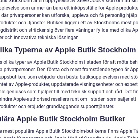
utik Stockholm är en uppfyllelse av Steve Jobs vision om att sk
plevelse som är mer än bara ett inköpsställe för Apple-produkter
s där privatpersoner kan utforska, uppleva och få personlig hjäl
odukter och -tjänster. Butiken ligger i ett av Stockholms mest p
distrikt och sträcker sig över flera våningar fyllda med olika Ap
er och innovativa tekniska lösningar.
lika Typerna av Apple Butik Stockholm
ns olika typer av Apple Butik Stockholm i staden för att möta be
ka privatpersoner. Den första och mest framstående typen är App
eppsbutiken, som erbjuder den bästa butiksupplevelsen med stö
ntet av Apple-produkter, uppdaterade visningsenheter och expert
le-geniuses som hjälper till med teknisk support och råd. Det fi
ndre Apple-authorised resellers runt om i staden som säljer ett 
rodukter och erbjuder grundläggande supporttjänster.
lära Apple Butik Stockholm Butiker
e mest populära Apple Butik Stockholm-butikerna finns Apple T