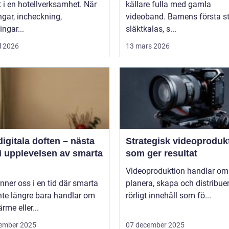
t i en hotellverksamhet. När
källare fulla med gamla
gar, incheckning,
videoband. Barnens första st
ingar...
släktkalas, s...
l 2026
13 mars 2026
igitala doften – nästa
Strategisk videoproduk
i upplevelsen av smarta
som ger resultat
Videoproduktion handlar om 
inner oss i en tid där smarta
planera, skapa och distribue
nte längre bara handlar om
rörligt innehåll som fö...
ärme eller...
ember 2025
07 december 2025