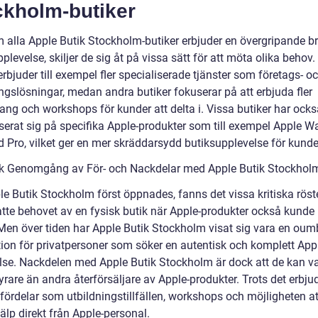
ckholm-butiker
 alla Apple Butik Stockholm-butiker erbjuder en övergripande b
plevelse, skiljer de sig åt på vissa sätt för att möta olika behov.
erbjuder till exempel fler specialiserade tjänster som företags- o
ngslösningar, medan andra butiker fokuserar på att erbjuda fler
ng och workshops för kunder att delta i. Vissa butiker har ocks
iserat sig på specifika Apple-produkter som till exempel Apple W
d Pro, vilket ger en mer skräddarsydd butiksupplevelse för kunde
sk Genomgång av För- och Nackdelar med Apple Butik Stockhol
le Butik Stockholm först öppnades, fanns det vissa kritiska rös
atte behovet av en fysisk butik när Apple-produkter också kunde
 Men över tiden har Apple Butik Stockholm visat sig vara en oum
tion för privatpersoner som söker en autentisk och komplett App
lse. Nackdelen med Apple Butik Stockholm är dock att de kan v
rare än andra återförsäljare av Apple-produkter. Trots det erbju
fördelar som utbildningstillfällen, workshops och möjligheten at
älp direkt från Apple-personal.