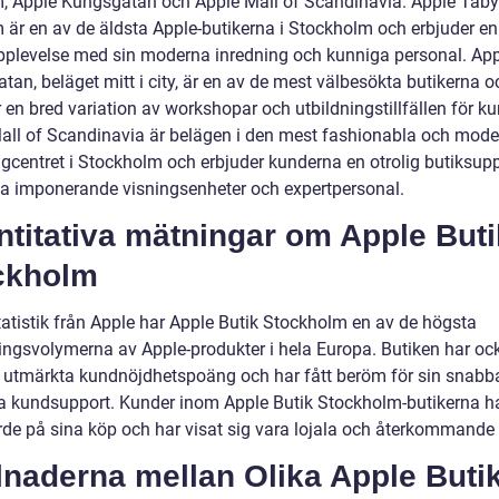
, Apple Kungsgatan och Apple Mall of Scandinavia. Apple Täby
 är en av de äldsta Apple-butikerna i Stockholm och erbjuder en
pplevelse med sin moderna inredning och kunniga personal. Ap
an, beläget mitt i city, är en av de mest välbesökta butikerna o
 en bred variation av workshopar och utbildningstillfällen för k
all of Scandinavia är belägen i den mest fashionabla och mod
gcentret i Stockholm och erbjuder kunderna en otrolig butiksup
a imponerande visningsenheter och expertpersonal.
titativa mätningar om Apple Buti
ckholm
statistik från Apple har Apple Butik Stockholm en av de högsta
ningsvolymerna av Apple-produkter i hela Europa. Butiken har oc
 utmärkta kundnöjdhetspoäng och har fått beröm för sin snabb
va kundsupport. Kunder inom Apple Butik Stockholm-butikerna h
rde på sina köp och har visat sig vara lojala och återkommande
lnaderna mellan Olika Apple Buti