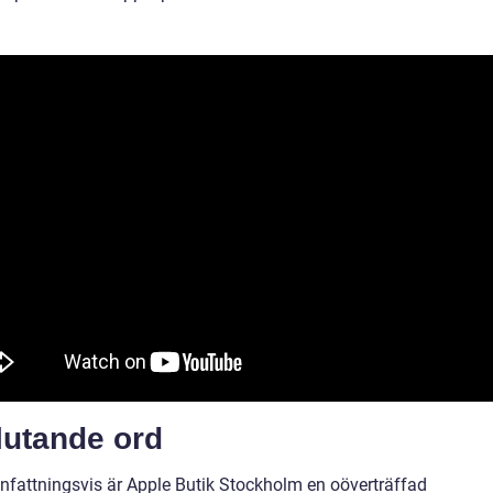
lutande ord
attningsvis är Apple Butik Stockholm en oöverträffad