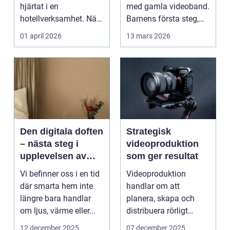
hjärtat i en
med gamla videoband.
hotellverksamhet. När
Barnens första steg,
bokningar,
släktkalas, s...
01 april 2026
13 mars 2026
incheckning,
betalningar...
Den digitala doften
Strategisk
– nästa steg i
videoproduktion
upplevelsen av
som ger resultat
smarta hem
Vi befinner oss i en tid
Videoproduktion
där smarta hem inte
handlar om att
längre bara handlar
planera, skapa och
om ljus, värme eller...
distribuera rörligt
innehåll som fö...
12 december 2025
07 december 2025