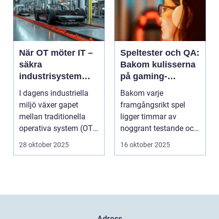
När OT möter IT –
Speltester och QA:
säkra
Bakom kulisserna
industrisystem
på gaming-
utan att stoppa
industrin
I dagens industriella
Bakom varje
produktionen
miljö växer gapet
framgångsrikt spel
mellan traditionella
ligger timmar av
operativa system (OT)
noggrant testande och
och mod...
kvalitetssäkring. S...
28 oktober 2025
16 oktober 2025
Adress