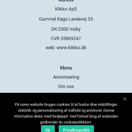
web:
www.klikko.dk
Menu
Annonsering
Om oss
Cookies
På vores website bruges cookies til at huske dine indstillinger,
Kontakta oss
statistik og personalisering af indhold og annoncer. Denne
Sitemap
information deles med tredjepart. Ved fortsat brug af websiden
godkender du cookiepolitikken.
Ok
Privatlivspolitik