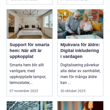
Support för smarta
Mjukvara för äldre:
hem: När allt är
Digital inkludering
uppkopplat
i vardagen
Smarta hem blir allt
Digitalisering påverkar
vanligare, med
alla delar av samhället,
uppkopplade lampor,
men för många äldre
termostater,
kan ...
säkerhetskameror och
07 november 2025
30 oktober 2025
k&oum...