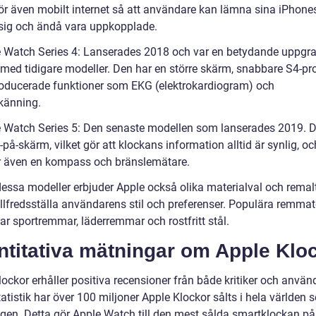
ör även mobilt internet så att användare kan lämna sina iPhone
ig och ändå vara uppkopplade.
e Watch Series 4: Lanserades 2018 och var en betydande uppgr
 med tidigare modeller. Den har en större skärm, snabbare S4-pr
roducerade funktioner som EKG (elektrokardiogram) och
nkänning.
e Watch Series 5: Den senaste modellen som lanserades 2019. 
d-på-skärm, vilket gör att klockans information alltid är synlig, oc
r även en kompass och bränslemätare.
dessa modeller erbjuder Apple också olika materialval och remal
tillfredsställa användarens stil och preferenser. Populära remmat
ar sportremmar, läderremmar och rostfritt stål.
ntitativa mätningar om Apple Klo
ockor erhåller positiva recensioner från både kritiker och använ
tatistik har över 100 miljoner Apple Klockor sålts i hela världen 
ngen. Detta gör Apple Watch till den mest sålda smartklockan på