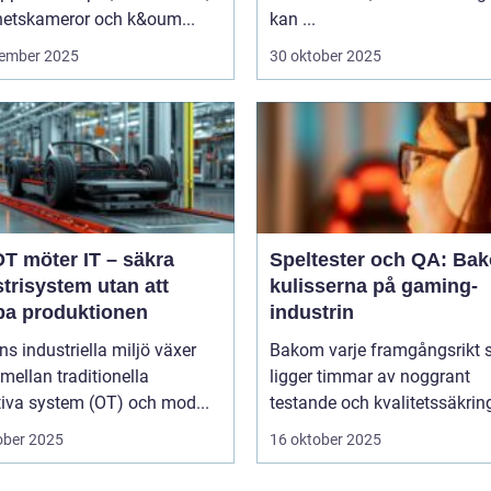
hetskameror och k&oum...
kan ...
ember 2025
30 oktober 2025
OT möter IT – säkra
Speltester och QA: Ba
trisystem utan att
kulisserna på gaming-
pa produktionen
industrin
ns industriella miljö växer
Bakom varje framgångsrikt 
mellan traditionella
ligger timmar av noggrant
tiva system (OT) och mod...
testande och kvalitetssäkring
ober 2025
16 oktober 2025