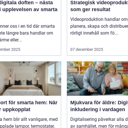
igitala doften – nästa
Strategisk videoproduk
i upplevelsen av smarta
som ger resultat
Videoproduktion handlar om 
inner oss i en tid där smarta
planera, skapa och distribue
nte längre bara handlar om
rörligt innehåll som fö...
ärme eller...
ember 2025
07 december 2025
ort för smarta hem: När
Mjukvara för äldre: Digi
är uppkopplat
inkludering i vardagen
 hem blir allt vanligare, med
Digitalisering påverkar alla d
pplade lampor, termostater,
av samhället, men för många