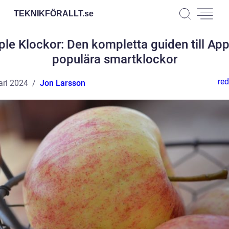
TEKNIKFÖRALLT.
se
ple Klockor: Den kompletta guiden till App
populära smartklockor
red
ari 2024
Jon Larsson