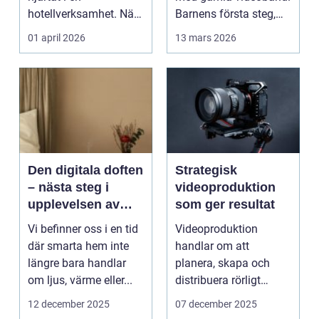
hotellverksamhet. När
Barnens första steg,
bokningar,
släktkalas, s...
01 april 2026
13 mars 2026
incheckning,
betalningar...
Den digitala doften
Strategisk
– nästa steg i
videoproduktion
upplevelsen av
som ger resultat
smarta hem
Vi befinner oss i en tid
Videoproduktion
där smarta hem inte
handlar om att
längre bara handlar
planera, skapa och
om ljus, värme eller...
distribuera rörligt
innehåll som fö...
12 december 2025
07 december 2025