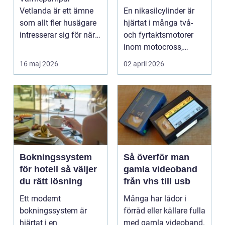
motorcykel och
Vetlanda är ett ämne
En nikasilcylinder är
snöskoter
som allt fler husägare
hjärtat i många två-
intresserar sig för när
och fyrtaktsmotorer
energipriserna ökar ...
inom motocross,
enduro och
16 maj 2026
02 april 2026
snöskoter....
Bokningssystem
Så överför man
för hotell så väljer
gamla videoband
du rätt lösning
från vhs till usb
Ett modernt
Många har lådor i
bokningssystem är
förråd eller källare fulla
hjärtat i en
med gamla videoband.