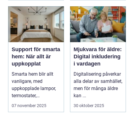
Support för smarta
Mjukvara för äldre:
hem: När allt är
Digital inkludering
uppkopplat
i vardagen
Smarta hem blir allt
Digitalisering påverkar
vanligare, med
alla delar av samhället,
uppkopplade lampor,
men för många äldre
termostater,
kan ...
säkerhetskameror och
07 november 2025
30 oktober 2025
k&oum...