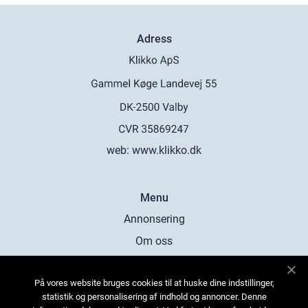
Adress
web:
www.klikko.dk
Menu
Annonsering
Om oss
Cookies
På vores website bruges cookies til at huske dine indstillinger,
Kontakta oss
statistik og personalisering af indhold og annoncer. Denne
Sitemap