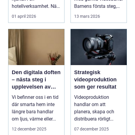
hotellverksamhet. När
Barnens första steg,
bokningar,
släktkalas, s...
01 april 2026
13 mars 2026
incheckning,
betalningar...
Den digitala doften
Strategisk
– nästa steg i
videoproduktion
upplevelsen av
som ger resultat
smarta hem
Vi befinner oss i en tid
Videoproduktion
där smarta hem inte
handlar om att
längre bara handlar
planera, skapa och
om ljus, värme eller...
distribuera rörligt
innehåll som fö...
12 december 2025
07 december 2025