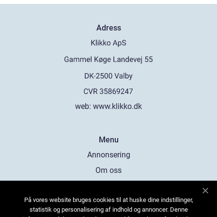
Adress
web:
www.klikko.dk
Menu
Annonsering
Om oss
Cookies
På vores website bruges cookies til at huske dine indstillinger,
Kontakta oss
statistik og personalisering af indhold og annoncer. Denne
Sitemap