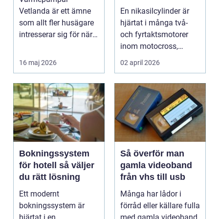
motorcykel och
Vetlanda är ett ämne
En nikasilcylinder är
snöskoter
som allt fler husägare
hjärtat i många två-
intresserar sig för när
och fyrtaktsmotorer
energipriserna ökar ...
inom motocross,
enduro och
16 maj 2026
02 april 2026
snöskoter....
Bokningssystem
Så överför man
för hotell så väljer
gamla videoband
du rätt lösning
från vhs till usb
Ett modernt
Många har lådor i
bokningssystem är
förråd eller källare fulla
hjärtat i en
med gamla videoband.