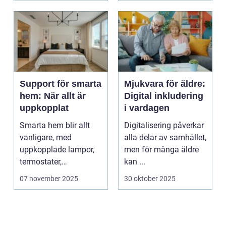
Support för smarta
Mjukvara för äldre:
hem: När allt är
Digital inkludering
uppkopplat
i vardagen
Smarta hem blir allt
Digitalisering påverkar
vanligare, med
alla delar av samhället,
uppkopplade lampor,
men för många äldre
termostater,
kan ...
säkerhetskameror och
07 november 2025
30 oktober 2025
k&oum...