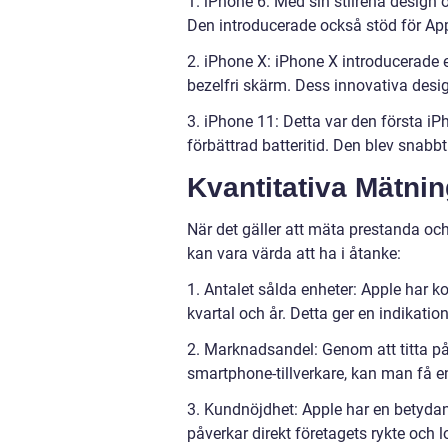
1. iPhone 6: Med sin stilrena design 
Den introducerade också stöd för Ap
2. iPhone X: iPhone X introducerade e
bezelfri skärm. Dess innovativa des
3. iPhone 11: Detta var den första 
förbättrad batteritid. Den blev snabbt
Kvantitativa Mätni
När det gäller att mäta prestanda oc
kan vara värda att ha i åtanke:
1. Antalet sålda enheter: Apple har k
kvartal och år. Detta ger en indikatio
2. Marknadsandel: Genom att titta på
smartphone-tillverkare, kan man få
3. Kundnöjdhet: Apple har en betyda
påverkar direkt företagets rykte och 