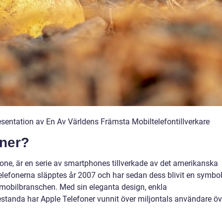
sentation av En Av Världens Främsta Mobiltelefontillverkare
oner?
ne, är en serie av smartphones tillverkade av det amerikanska
telefonerna släpptes år 2007 och har sedan dess blivit en symbo
 mobilbranschen. Med sin eleganta design, enkla
estanda har Apple Telefoner vunnit över miljontals användare öv