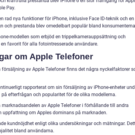
och kraftfulla prestanda blev iPhone 6 en stor framgång för Appl
ple Pay.
n rad nya funktioner för iPhone, inklusive Face ID-teknik och en
ign och prestanda blev omedelbart populär bland konsumenterna
iPhone-modellen som erbjöd en trippelkamerauppsättning och
 en favorit för alla fotointresserade användare.
ngar om Apple Telefoner
h försäljning av Apple Telefoner finns det några nyckelfaktorer 
ontinuerligt rapporterat om sin försäljning av iPhone-enheter und
n på efterfrågan och popularitet för de olika modellerna.
 marknadsandelen av Apple Telefoner i förhållande till andra
 en uppfattning om Apples dominans på marknaden.
nde kundnöjdhet enligt olika undersökningar och mätningar. Det
lojalitet bland användarna.