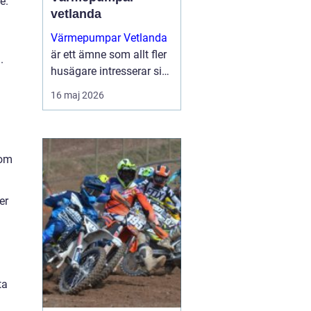
e.
vetlanda
Värmepumpar Vetlanda
är ett ämne som allt fler
.
husägare intresserar sig
för när energipriserna
16 maj 2026
ökar och kraven på
hållbara lösningar blir
tydligare. Genom att
utnyttja lagrad solen...
som
er
ta