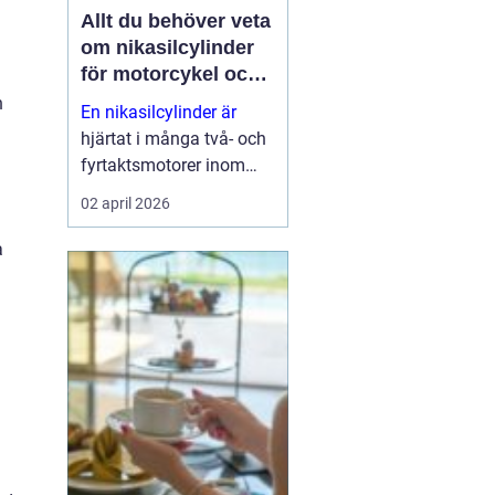
Allt du behöver veta
om nikasilcylinder
för motorcykel och
snöskoter
n
En nikasilcylinder är
hjärtat i många två- och
fyrtaktsmotorer inom
motocross, enduro och
02 april 2026
snöskoter. Rätt utförd
nikasilbeläggning ger
a
låg friktion, bra
värmeavledning och
lång livslängd. Fel utförd
beläggnin...