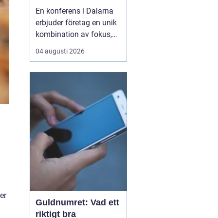
i hjärtat av Sverige
En konferens i Dalarna
erbjuder företag en unik
kombination av fokus,
återhämtning och
04 augusti 2026
gemensamma
upplevelser som stärker
både arbetsrelationer
och kreativitet. Regionen
lockar med storslagen
natur, tydliga årstider o...
l
er
Guldnumret: Vad ett
riktigt bra