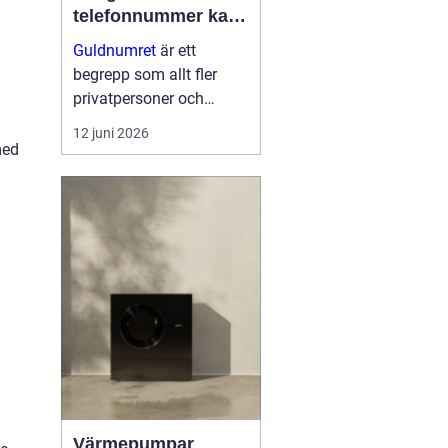
telefonnummer kan
göra för dig
Guldnumret
är ett
begrepp som allt fler
privatpersoner och
företag får upp ögonen
12 juni 2026
för när de vill sticka ut,
med
bli ihågkomna och
förenkla sin
vardagstelefoni. Genom
tjänste...
Värmepumpar