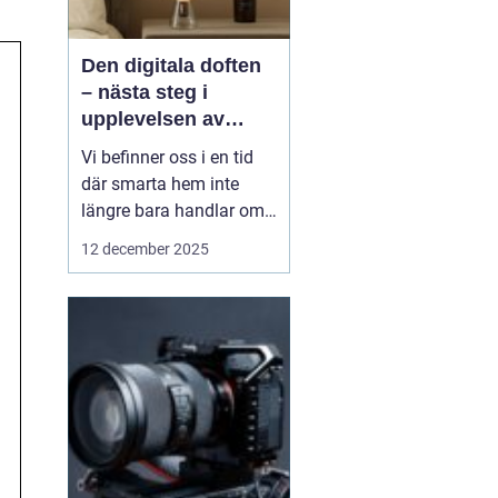
Den digitala doften
– nästa steg i
upplevelsen av
smarta hem
Vi befinner oss i en tid
där smarta hem inte
längre bara handlar om
ljus, värme eller
12 december 2025
säkerhet. Tekniken börjar
sträcka sig mot våra
sinnen på nya, oväntade
sätt. Föreställ dig ett
hem som...