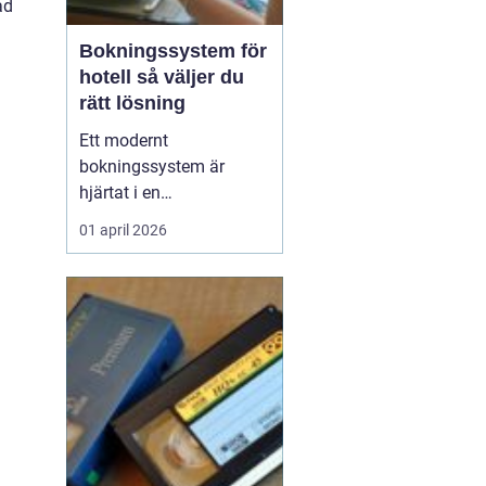
ad
Bokningssystem för
hotell så väljer du
rätt lösning
Ett modernt
bokningssystem är
hjärtat i en
hotellverksamhet. När
01 april 2026
bokningar, incheckning,
betalningar och
kommunikation sitter
ihop i ett flöde frigörs tid
till gästerna och
intäkterna blir lättare att
styra. Samtidigt är
marknaden full av
alternativ,...