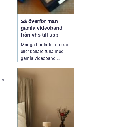
Så överför man
gamla videoband
från vhs till usb
Många har lådor i förråd
eller källare fulla med
gamla videoband.
Barnens första steg,
släktkalas,
skolavslutningar och
 en
resor som ingen längre
kan se, eftersom
videobandspelaren
försvann för länge
sedan. Att föra över
filmer från
13 mars 2026