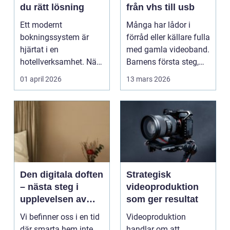
du rätt lösning
från vhs till usb
Ett modernt
Många har lådor i
bokningssystem är
förråd eller källare fulla
hjärtat i en
med gamla videoband.
hotellverksamhet. När
Barnens första steg,
bokningar,
släktkalas, s...
01 april 2026
13 mars 2026
incheckning,
betalningar...
Den digitala doften
Strategisk
– nästa steg i
videoproduktion
upplevelsen av
som ger resultat
smarta hem
Vi befinner oss i en tid
Videoproduktion
där smarta hem inte
handlar om att