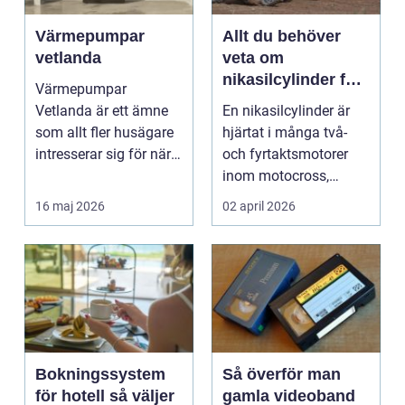
Värmepumpar
Allt du behöver
vetlanda
veta om
nikasilcylinder för
Värmepumpar
motorcykel och
Vetlanda är ett ämne
En nikasilcylinder är
snöskoter
som allt fler husägare
hjärtat i många två-
intresserar sig för när
och fyrtaktsmotorer
energipriserna ökar ...
inom motocross,
enduro och
16 maj 2026
02 april 2026
snöskoter....
Bokningssystem
Så överför man
för hotell så väljer
gamla videoband