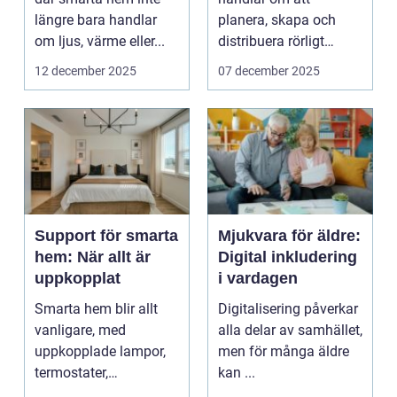
längre bara handlar
planera, skapa och
om ljus, värme eller...
distribuera rörligt
innehåll som fö...
12 december 2025
07 december 2025
Support för smarta
Mjukvara för äldre:
hem: När allt är
Digital inkludering
uppkopplat
i vardagen
Smarta hem blir allt
Digitalisering påverkar
vanligare, med
alla delar av samhället,
uppkopplade lampor,
men för många äldre
termostater,
kan ...
säkerhetskameror och