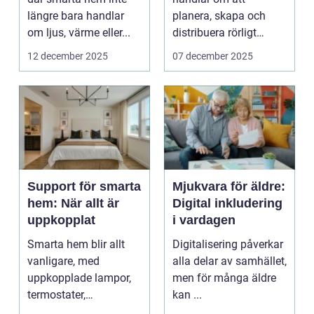
längre bara handlar
planera, skapa och
om ljus, värme eller...
distribuera rörligt
innehåll som fö...
12 december 2025
07 december 2025
Support för smarta
Mjukvara för äldre:
hem: När allt är
Digital inkludering
uppkopplat
i vardagen
Smarta hem blir allt
Digitalisering påverkar
vanligare, med
alla delar av samhället,
uppkopplade lampor,
men för många äldre
termostater,
kan ...
säkerhetskameror och