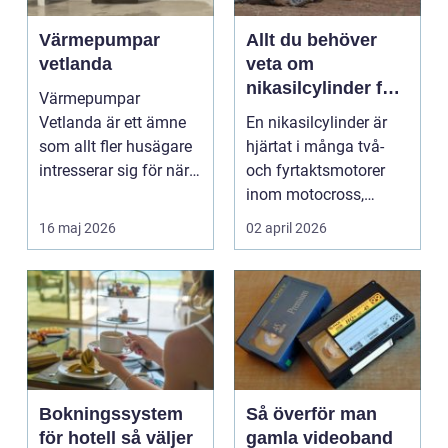
Värmepumpar
Allt du behöver
vetlanda
veta om
nikasilcylinder för
Värmepumpar
motorcykel och
Vetlanda är ett ämne
En nikasilcylinder är
snöskoter
som allt fler husägare
hjärtat i många två-
intresserar sig för när
och fyrtaktsmotorer
energipriserna ökar ...
inom motocross,
enduro och
16 maj 2026
02 april 2026
snöskoter....
Bokningssystem
Så överför man
för hotell så väljer
gamla videoband