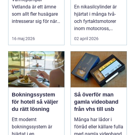
motorcykel och
Vetlanda är ett ämne
En nikasilcylinder är
snöskoter
som allt fler husägare
hjärtat i många två-
intresserar sig för när
och fyrtaktsmotorer
energipriserna ökar ...
inom motocross,
enduro och
16 maj 2026
02 april 2026
snöskoter....
Bokningssystem
Så överför man
för hotell så väljer
gamla videoband
du rätt lösning
från vhs till usb
Ett modernt
Många har lådor i
bokningssystem är
förråd eller källare fulla
hjärtat i en
med gamla videoband.