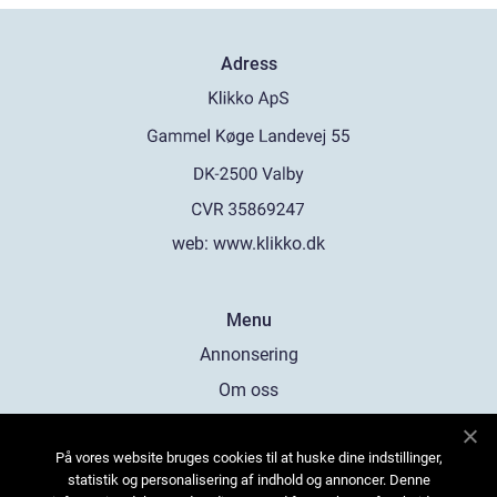
Adress
web:
www.klikko.dk
Menu
Annonsering
Om oss
Cookies
På vores website bruges cookies til at huske dine indstillinger,
Kontakta oss
statistik og personalisering af indhold og annoncer. Denne
Sitemap