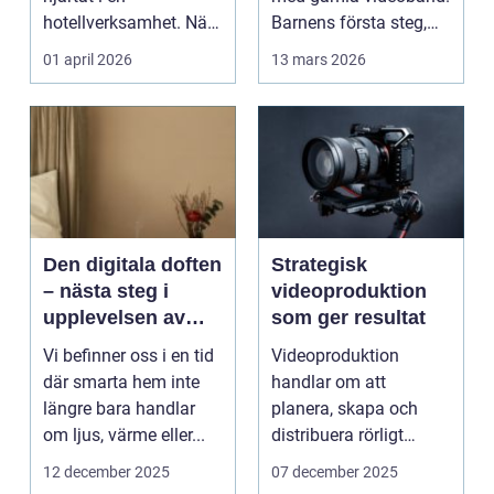
hotellverksamhet. När
Barnens första steg,
bokningar,
släktkalas, s...
01 april 2026
13 mars 2026
incheckning,
betalningar...
Den digitala doften
Strategisk
– nästa steg i
videoproduktion
upplevelsen av
som ger resultat
smarta hem
Vi befinner oss i en tid
Videoproduktion
där smarta hem inte
handlar om att
längre bara handlar
planera, skapa och
om ljus, värme eller...
distribuera rörligt
innehåll som fö...
12 december 2025
07 december 2025