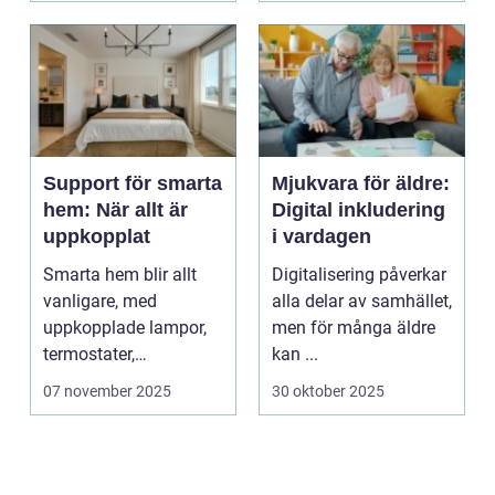
Support för smarta
Mjukvara för äldre:
hem: När allt är
Digital inkludering
uppkopplat
i vardagen
Smarta hem blir allt
Digitalisering påverkar
vanligare, med
alla delar av samhället,
uppkopplade lampor,
men för många äldre
termostater,
kan ...
säkerhetskameror och
07 november 2025
30 oktober 2025
k&oum...