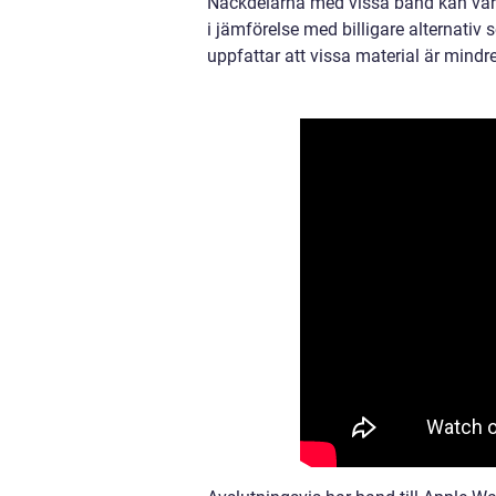
Nackdelarna med vissa band kan vara
i jämförelse med billigare alternat
uppfattar att vissa material är mindr