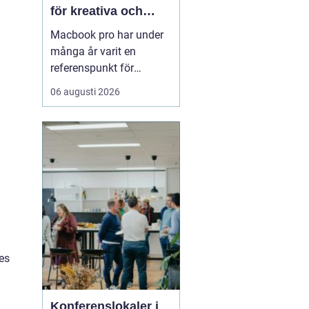
för kreativa och
professionella
Macbook pro har under
användare
många år varit en
referenspunkt för
bärbara datorer inom
06 augusti 2026
kreativt och
professionellt arbete.
Modellen kombinerar
hög prestanda,
genomtänkt design och
lång livslängd på ett sätt
som gör den intressant
för både företag och
privatp...
res
Konferenslokaler i