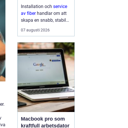
lösning till
Installation och
service
av fiber
handlar om att
skapa en snabb, stabil
och driftsäker
07 augusti 2026
internetanslutning som
håller för många års
användning...
er.
v
Macbook pro som
iva
kraftfull arbetsdator