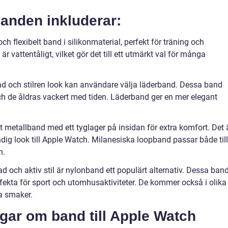
anden inkluderar:
h flexibelt band i silikonmaterial, perfekt för träning och
h är vattentåligt, vilket gör det till ett utmärkt val för många
ad och stilren look kan användare välja läderband. Dessa band
och de åldras vackert med tiden. Läderband ger en mer elegant
t metallband med ett tyglager på insidan för extra komfort. Det 
dig look till Apple Watch. Milanesiska loopband passar både till
n.
 och aktiv stil är nylonband ett populärt alternativ. Dessa ban
rfekta för sport och utomhusaktiviteter. De kommer också i olika
ka smaker.
ngar om band till Apple Watch