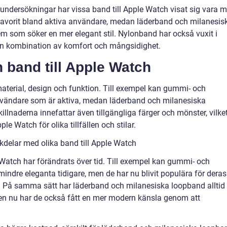
undersökningar har vissa band till Apple Watch visat sig vara m
favorit bland aktiva användare, medan läderband och milanesis
m som söker en mer elegant stil. Nylonband har också vuxit i
r en kombination av komfort och mångsidighet.
 band till Apple Watch
i material, design och funktion. Till exempel kan gummi- och
nvändare som är aktiva, medan läderband och milanesiska
illnaderna innefattar även tillgängliga färger och mönster, vilke
e Watch för olika tillfällen och stilar.
kdelar med olika band till Apple Watch
 Watch har förändrats över tid. Till exempel kan gummi- och
indre eleganta tidigare, men de har nu blivit populära för deras
l. På samma sätt har läderband och milanesiska loopband alltid
 men nu har de också fått en mer modern känsla genom att