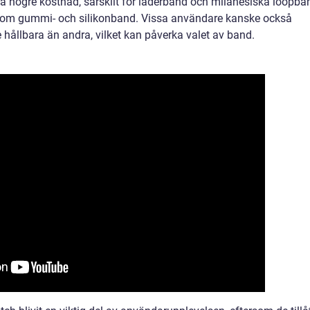
 högre kostnad, särskilt för läderband och milanesiska loopba
iv som gummi- och silikonband. Vissa användare kanske också
e hållbara än andra, vilket kan påverka valet av band.