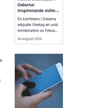
Dalarna:
Inspirerande möten
i hjärtat av Sverige
En konferens i Dalarna
erbjuder företag en unik
kombination av fokus,
återhämtning och
04 augusti 2026
gemensamma
upplevelser som stärker
både arbetsrelationer
och kreativitet. Regionen
är
lockar med storslagen
natur, tydliga årstider o...
d