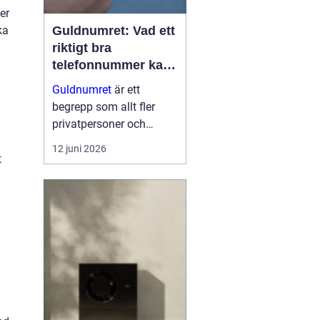
er
Guldnumret: Vad ett
ka
riktigt bra
telefonnummer kan
göra för dig
Guldnumret
är ett
begrepp som allt fler
privatpersoner och
företag får upp ögonen
12 juni 2026
för när de vill sticka ut,
t
bli ihågkomna och
förenkla sin
vardagstelefoni. Genom
tjänste...