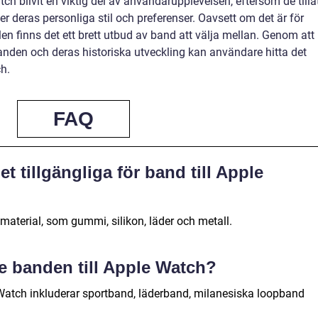
ch blivit en viktig del av användarupplevelsen, eftersom de tillå
r deras personliga stil och preferenser. Oavsett om det är för
ällen finns det ett brett utbud av band att välja mellan. Genom att
banden och deras historiska utveckling kan användare hitta det
h.
FAQ
et tillgängliga för band till Apple
 material, som gummi, silikon, läder och metall.
e banden till Apple Watch?
Watch inkluderar sportband, läderband, milanesiska loopband