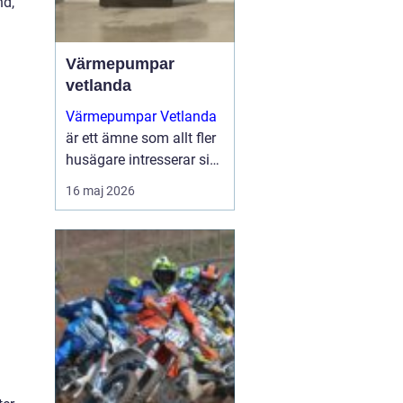
nd,
Värmepumpar
vetlanda
Värmepumpar Vetlanda
är ett ämne som allt fler
husägare intresserar sig
för när energipriserna
16 maj 2026
ökar och kraven på
hållbara lösningar blir
tydligare. Genom att
utnyttja lagrad solen...