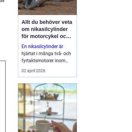
ter
Allt du behöver veta
om nikasilcylinder
för motorcykel och
snöskoter
En nikasilcylinder är
hjärtat i många två- och
fyrtaktsmotorer inom
motocross, enduro och
02 april 2026
snöskoter. Rätt utförd
nikasilbeläggning ger
låg friktion, bra
värmeavledning och
lång livslängd. Fel utförd
beläggnin...