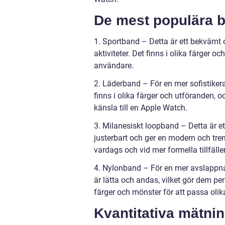
De mest populära b
1. Sportband – Detta är ett bekvämt oc
aktiviteter. Det finns i olika färger oc
användare.
2. Läderband – För en mer sofistiker
finns i olika färger och utföranden, 
känsla till en Apple Watch.
3. Milanesiskt loopband – Detta är et
justerbart och ger en modern och tren
vardags och vid mer formella tillfälle
4. Nylonband – För en mer avslappnad
är lätta och andas, vilket gör dem pe
färger och mönster för att passa oli
Kvantitativa mätni