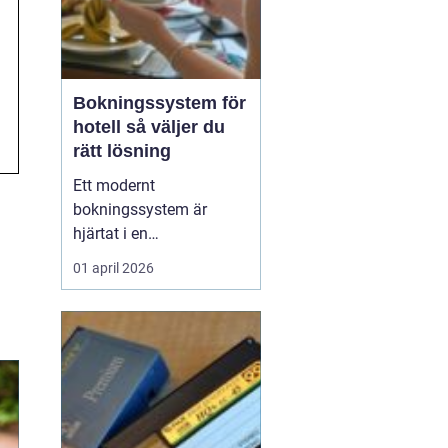
Bokningssystem för
hotell så väljer du
rätt lösning
Ett modernt
bokningssystem är
hjärtat i en
hotellverksamhet. När
01 april 2026
bokningar, incheckning,
betalningar och
kommunikation sitter
ihop i ett flöde frigörs tid
till gästerna och
intäkterna blir lättare att
styra. Samtidigt är