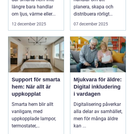
längre bara handlar
planera, skapa och
om ljus, värme eller...
distribuera rörligt
innehåll som fö...
12 december 2025
07 december 2025
Support för smarta
Mjukvara för äldre:
hem: När allt är
Digital inkludering
uppkopplat
i vardagen
Smarta hem blir allt
Digitalisering påverkar
vanligare, med
alla delar av samhället,
uppkopplade lampor,
men för många äldre
termostater,
kan ...
säkerhetskameror och