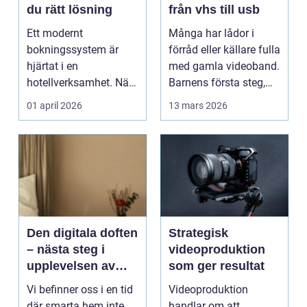
du rätt lösning
från vhs till usb
Ett modernt
Många har lådor i
bokningssystem är
förråd eller källare fulla
hjärtat i en
med gamla videoband.
hotellverksamhet. När
Barnens första steg,
bokningar,
släktkalas, s...
01 april 2026
13 mars 2026
incheckning,
betalningar...
Den digitala doften
Strategisk
– nästa steg i
videoproduktion
upplevelsen av
som ger resultat
smarta hem
Vi befinner oss i en tid
Videoproduktion
där smarta hem inte
handlar om att