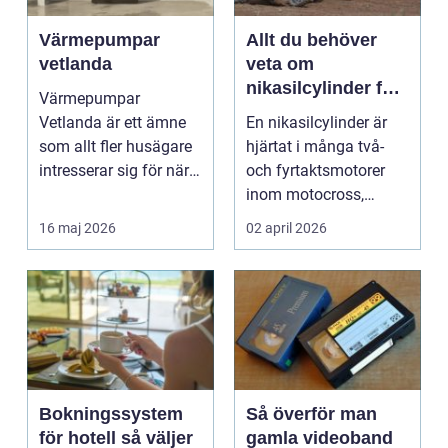
Värmepumpar
Allt du behöver
vetlanda
veta om
nikasilcylinder för
Värmepumpar
motorcykel och
Vetlanda är ett ämne
En nikasilcylinder är
snöskoter
som allt fler husägare
hjärtat i många två-
intresserar sig för när
och fyrtaktsmotorer
energipriserna ökar ...
inom motocross,
enduro och
16 maj 2026
02 april 2026
snöskoter....
Bokningssystem
Så överför man
för hotell så väljer
gamla videoband