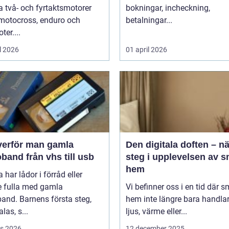
 två- och fyrtaktsmotorer
bokningar, incheckning,
motocross, enduro och
betalningar...
ter....
l 2026
01 april 2026
verför man gamla
Den digitala doften – n
band från vhs till usb
steg i upplevelsen av s
hem
har lådor i förråd eller
e fulla med gamla
Vi befinner oss i en tid där 
and. Barnens första steg,
hem inte längre bara handla
las, s...
ljus, värme eller...
s 2026
12 december 2025