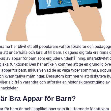
arna har blivit ett allt populärare val för föräldrar och pedagog
er att underhålla och lära ut till barn. I dagens digitala era finns d
bud av appar för barn som erbjuder underhållning, interaktivitet 
iska funktioner. Den här artikeln kommer att ge en grundlig öve
 appar för barn, inklusive vad de är, vilka typer som finns, popul
ch kvantitativa mätningar. Dessutom kommer vi att diskutera h
kiljer sig från varandra och utforska en historisk genomgång av
 nackdelar.
är Bra Appar för Barn?
ar för barn är mobilapplikationer som är utformade för att vara