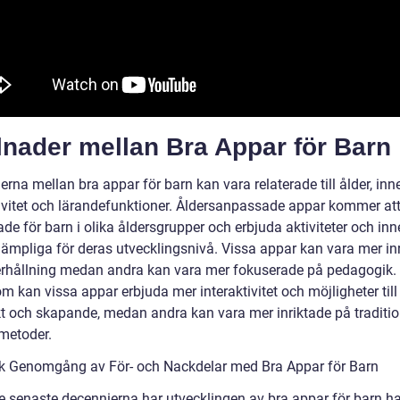
lnader mellan Bra Appar för Barn
erna mellan bra appar för barn kan vara relaterade till ålder, inne
tivitet och lärandefunktioner. Åldersanpassade appar kommer att
e för barn i olika åldersgrupper och erbjuda aktiviteter och inn
lämpliga för deras utvecklingsnivå. Vissa appar kan vara mer in
rhållning medan andra kan vara mer fokuserade på pedagogik.
 kan vissa appar erbjuda mer interaktivitet och möjligheter till
t och skapande, medan andra kan vara mer inriktade på traditio
metoder.
sk Genomgång av För- och Nackdelar med Bra Appar för Barn
e senaste decennierna har utvecklingen av bra appar för barn h