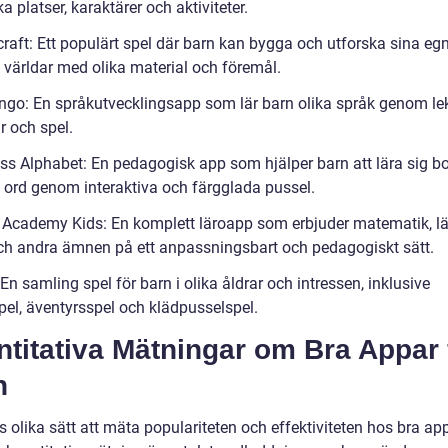
a platser, karaktärer och aktiviteter.
craft: Ett populärt spel där barn kan bygga och utforska sina eg
a världar med olika material och föremål.
ingo: En språkutvecklingsapp som lär barn olika språk genom lek
r och spel.
ess Alphabet: En pedagogisk app som hjälper barn att lära sig bo
h ord genom interaktiva och färgglada pussel.
 Academy Kids: En komplett läroapp som erbjuder matematik, lä
ch andra ämnen på ett anpassningsbart och pedagogiskt sätt.
 En samling spel för barn i olika åldrar och intressen, inklusive
pel, äventyrsspel och klädpusselspel.
titativa Mätningar om Bra Appar 
n
s olika sätt att mäta populariteten och effektiviteten hos bra ap