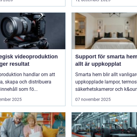
tegisk videoproduktion
Support för smarta hem
er resultat
allt är uppkopplat
produktion handlar om att
Smarta hem blir allt vanliga
a, skapa och distribuera
uppkopplade lampor, termost
t innehåll som fö...
säkerhetskameror och k&oum
ember 2025
07 november 2025