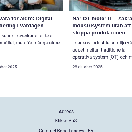
ara för äldre: Digital
När OT möter IT – säkr
dering i vardagen
industrisystem utan att
stoppa produktionen
lisering påverkar alla delar
mhället, men för många äldre
I dagens industriella miljö v
gapet mellan traditionella
operativa system (OT) och m
ober 2025
28 oktober 2025
Adress