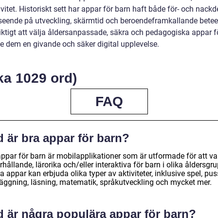
ivitet. Historiskt sett har appar för barn haft både för- och nackd
eende på utveckling, skärmtid och beroendeframkallande bete
viktigt att välja åldersanpassade, säkra och pedagogiska appar f
ge dem en givande och säker digital upplevelse.
ka 1029 ord)
FAQ
 är bra appar för barn?
appar för barn är mobilapplikationer som är utformade för att va
hållande, lärorika och/eller interaktiva för barn i olika åldersgru
 appar kan erbjuda olika typer av aktiviteter, inklusive spel, pus
läggning, läsning, matematik, språkutveckling och mycket mer.
d är några populära appar för barn?