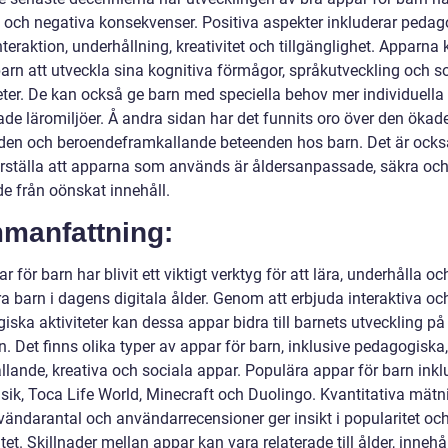
a och negativa konsekvenser. Positiva aspekter inkluderar pedag
nteraktion, underhållning, kreativitet och tillgänglighet. Apparna
barn att utveckla sina kognitiva förmågor, språkutveckling och s
eter. De kan också ge barn med speciella behov mer individuella
de läromiljöer. Å andra sidan har det funnits oro över den ökad
den och beroendeframkallande beteenden hos barn. Det är också
erställa att apparna som används är åldersanpassade, säkra oc
e från oönskat innehåll.
manfattning:
r för barn har blivit ett viktigt verktyg för att lära, underhålla oc
a barn i dagens digitala ålder. Genom att erbjuda interaktiva oc
ska aktiviteter kan dessa appar bidra till barnets utveckling på
 Det finns olika typer av appar för barn, inklusive pedagogiska,
llande, kreativa och sociala appar. Populära appar för barn inkl
ik, Toca Life World, Minecraft och Duolingo. Kvantitativa mätn
ändarantal och användarrecensioner ger insikt i popularitet oc
itet. Skillnader mellan appar kan vara relaterade till ålder, innehå