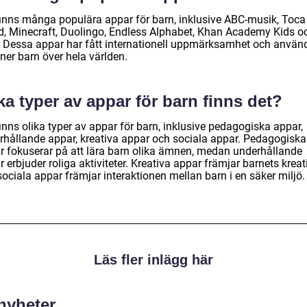
finns många populära appar för barn, inklusive ABC-musik, Toca
d, Minecraft, Duolingo, Endless Alphabet, Khan Academy Kids o
. Dessa appar har fått internationell uppmärksamhet och använ
ner barn över hela världen.
ka typer av appar för barn finns det?
inns olika typer av appar för barn, inklusive pedagogiska appar,
rhållande appar, kreativa appar och sociala appar. Pedagogiska
r fokuserar på att lära barn olika ämnen, medan underhållande
 erbjuder roliga aktiviteter. Kreativa appar främjar barnets kreati
ociala appar främjar interaktionen mellan barn i en säker miljö.
Läs fler inlägg här
 nyheter