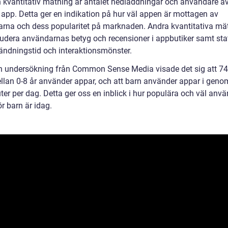
n kvantitativ mätning är antalet nedladdningar och användare a
k app. Detta ger en indikation på hur väl appen är mottagen av
rna och dess popularitet på marknaden. Andra kvantitativa mä
ludera användarnas betyg och recensioner i appbutiker samt stat
ndningstid och interaktionsmönster.
en undersökning från Common Sense Media visade det sig att 7
llan 0-8 år använder appar, och att barn använder appar i geno
ter per dag. Detta ger oss en inblick i hur populära och väl anv
r barn är idag.