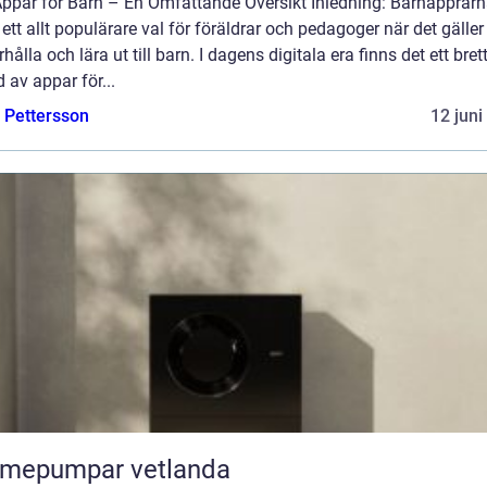
Appar för Barn – En Omfattande Översikt Inledning: Barnapprarn
t ett allt populärare val för föräldrar och pedagoger när det gäller
hålla och lära ut till barn. I dagens digitala era finns det ett bret
 av appar för...
e Pettersson
12 juni
rmepumpar vetlanda