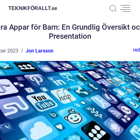
TEKNIKFÖRALLT.
se
ra Appar för Barn: En Grundlig Översikt o
Presentation
red
ber 2023
Jon Larsson