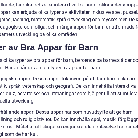
lande, lärorika och/eller interaktiva för barn i olika åldersgruppe
par kan erbjuda olika typer av aktiviteter, inklusive spel, pussel,
gning, läsning, matematik, språkutveckling och mycket mer. De 
dagogiska och roliga, och många appar för barn är utformade fö
barnets utveckling på olika områden.
r av Bra Appar för Barn
s olika typer av bra appar för barn, beroende på barnets ålder o
n. Här är några vanliga typer av appar för barn:
gogiska appar: Dessa appar fokuserar på att lära barn olika ä
ik, språk, vetenskap och geografi. De kan innehålla interaktiva
ter, quiz, berättelser och utmaningar som hjälper till att stimuler
tuella utveckling.
rhållande appar: Dessa appar har som huvudsyfte att ge barn
lning och rolig aktivitet. De kan innehålla spel, musik, färglägg
ch mer. Målet är att skapa en engagerande upplevelse för barne
gt som de har kul.