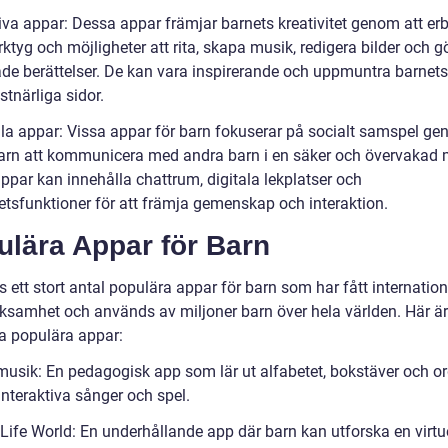
tiva appar: Dessa appar främjar barnets kreativitet genom att er
rktyg och möjligheter att rita, skapa musik, redigera bilder och g
de berättelser. De kan vara inspirerande och uppmuntra barnets
tnärliga sidor.
ala appar: Vissa appar för barn fokuserar på socialt samspel ge
 barn att kommunicera med andra barn i en säker och övervakad m
ppar kan innehålla chattrum, digitala lekplatser och
tsfunktioner för att främja gemenskap och interaktion.
ulära Appar för Barn
s ett stort antal populära appar för barn som har fått internation
samhet och används av miljoner barn över hela världen. Här ä
a populära appar:
musik: En pedagogisk app som lär ut alfabetet, bokstäver och o
nteraktiva sånger och spel.
Life World: En underhållande app där barn kan utforska en virtue