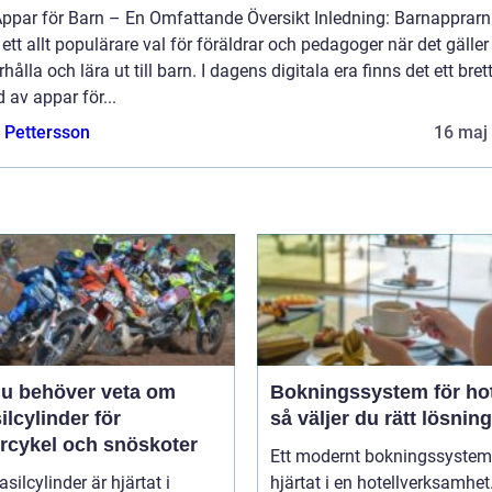
Appar för Barn – En Omfattande Översikt Inledning: Barnapprarn
t ett allt populärare val för föräldrar och pedagoger när det gäller
hålla och lära ut till barn. I dagens digitala era finns det ett bret
 av appar för...
e Pettersson
16 maj
 du behöver veta om
Bokningssystem för hot
ilcylinder för
så väljer du rätt lösning
rcykel och snöskoter
Ett modernt bokningssystem
asilcylinder är hjärtat i
hjärtat i en hotellverksamhet