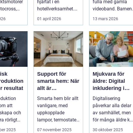
aktsmotorer
hjärtat i en
fulla med gamla
tocross,
hotellverksamhet.
videoband. Barnen
och
När bokningar,
första steg,
2026
01 april 2026
13 mars 2026
....
incheckning,
släktkalas, s...
betalningar...
isk
Support för
Mjukvara för
roduktion
smarta hem: När
äldre: Digital
 resultat
allt är
inkludering i
uppkopplat
vardagen
duktion
Smarta hem blir allt
Digitalisering
om att
vanligare, med
påverkar alla delar
 skapa och
uppkopplade
av samhället, men
ra rörligt
lampor, termostater,
för många äldre ka
som fö...
säkerhetskameror
...
ber 2025
07 november 2025
30 oktober 2025