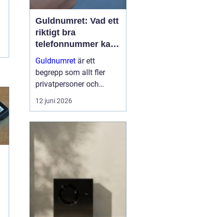
Guldnumret: Vad ett
riktigt bra
telefonnummer kan
göra för dig
Guldnumret
är ett
begrepp som allt fler
privatpersoner och
företag får upp ögonen
12 juni 2026
för när de vill sticka ut,
bli ihågkomna och
förenkla sin
vardagstelefoni. Genom
tjänste...