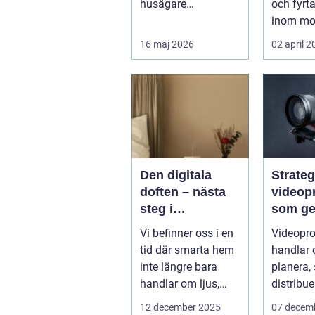
husägare
och fyrt
intresserar sig för
inom mo
när energipriserna
enduro 
16 maj 2026
02 april 
ökar ...
snöskoter
Den digitala
Strateg
doften – nästa
videop
steg i
som ger
upplevelsen av
Vi befinner oss i en
Videopro
smarta hem
tid där smarta hem
handlar 
inte längre bara
planera,
handlar om ljus,
distribue
värme eller...
innehåll 
12 december 2025
07 decem