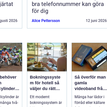
järtat
bra telefonnummer kan göra
för dig
gusti 2026
Alice Pettersson
12 juni 2026
 behöver
Bokningssyste
Så överför man
m
m för hotell så
gamla
cylinder
väljer du rätt
videoband från
torcykel
lösning
vhs till usb
lcylinder är
Ett modernt
Många har lådor i
öskoter
i många två-
bokningssystem är
förråd eller källare