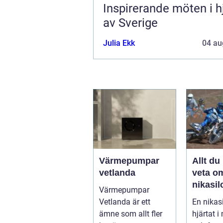
Inspirerande möten i h
av Sverige
Julia Ekk
04 au
Värmepumpar
Allt du
vetlanda
veta o
nikasil
Värmepumpar
för mo
Vetlanda är ett
En nikasi
och sn
ämne som allt fler
hjärtat 