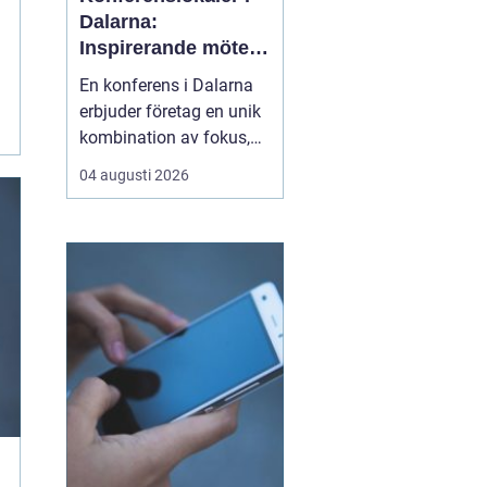
Dalarna:
Inspirerande möten
i hjärtat av Sverige
En konferens i Dalarna
erbjuder företag en unik
kombination av fokus,
återhämtning och
04 augusti 2026
gemensamma
upplevelser som stärker
både arbetsrelationer
och kreativitet. Regionen
lockar med storslagen
natur, tydliga årstider o...