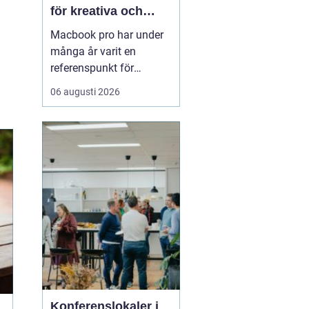
för kreativa och
professionella
Macbook pro har under
användare
många år varit en
referenspunkt för
bärbara datorer inom
06 augusti 2026
kreativt och
professionellt arbete.
Modellen kombinerar
hög prestanda,
genomtänkt design och
lång livslängd på ett sätt
som gör den intressant
för både företag och
privatp...
Konferenslokaler i