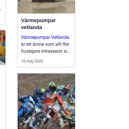
s
Värmepumpar
vetlanda
Värmepumpar Vetlanda
är ett ämne som allt fler
husägare intresserar sig
för när energipriserna
16 maj 2026
ökar och kraven på
hållbara lösningar blir
tydligare. Genom att
utnyttja lagrad solen...
n