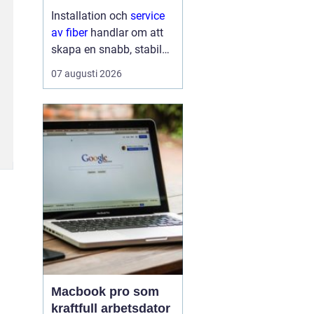
lösning till
Installation och
service
av fiber
handlar om att
skapa en snabb, stabil
och driftsäker
07 augusti 2026
internetanslutning som
håller för många års
användning...
Macbook pro som
kraftfull arbetsdator