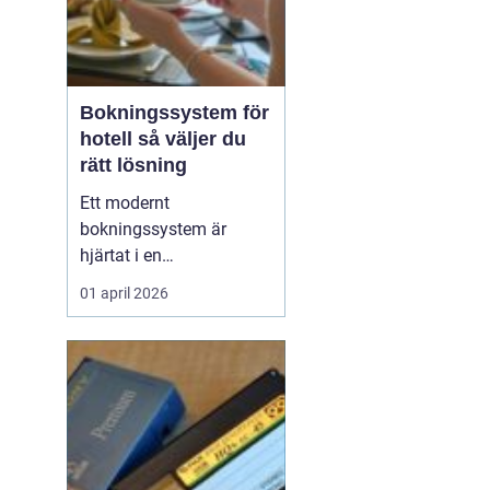
Bokningssystem för
hotell så väljer du
rätt lösning
Ett modernt
bokningssystem är
hjärtat i en
hotellverksamhet. När
01 april 2026
bokningar, incheckning,
betalningar och
kommunikation sitter
ihop i ett flöde frigörs tid
till gästerna och
intäkterna blir lättare att
styra. Samtidigt är