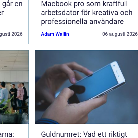
å går en
Macbook pro som kraftfull
er
arbetsdator för kreativa och
professionella användare
gusti 2026
Adam Wallin
06 augusti 2026
arna:
Guldnumret: Vad ett riktigt