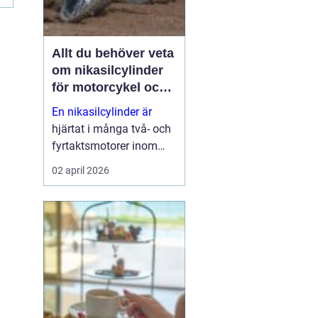
Allt du behöver veta
om nikasilcylinder
för motorcykel och
snöskoter
En nikasilcylinder är
hjärtat i många två- och
fyrtaktsmotorer inom
motocross, enduro och
02 april 2026
snöskoter. Rätt utförd
nikasilbeläggning ger
låg friktion, bra
värmeavledning och
lång livslängd. Fel utförd
beläggnin...