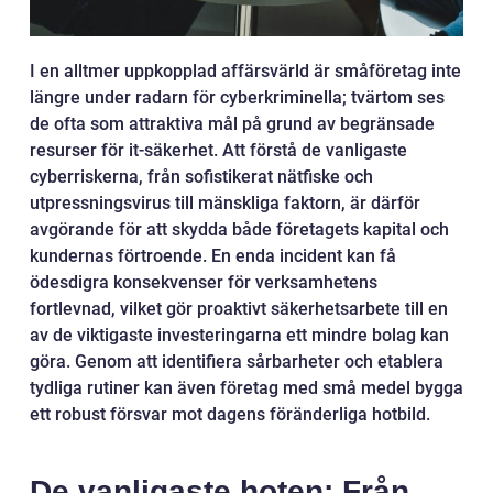
I en alltmer uppkopplad affärsvärld är småföretag inte
längre under radarn för cyberkriminella; tvärtom ses
de ofta som attraktiva mål på grund av begränsade
resurser för it-säkerhet. Att förstå de vanligaste
cyberriskerna, från sofistikerat nätfiske och
utpressningsvirus till mänskliga faktorn, är därför
avgörande för att skydda både företagets kapital och
kundernas förtroende. En enda incident kan få
ödesdigra konsekvenser för verksamhetens
fortlevnad, vilket gör proaktivt säkerhetsarbete till en
av de viktigaste investeringarna ett mindre bolag kan
göra. Genom att identifiera sårbarheter och etablera
tydliga rutiner kan även företag med små medel bygga
ett robust försvar mot dagens föränderliga hotbild.
De vanligaste hoten: Från