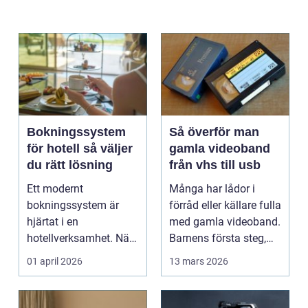
Bokningssystem
Så överför man
för hotell så väljer
gamla videoband
du rätt lösning
från vhs till usb
Ett modernt
Många har lådor i
bokningssystem är
förråd eller källare fulla
hjärtat i en
med gamla videoband.
hotellverksamhet. När
Barnens första steg,
bokningar,
släktkalas, s...
01 april 2026
13 mars 2026
incheckning,
betalningar...