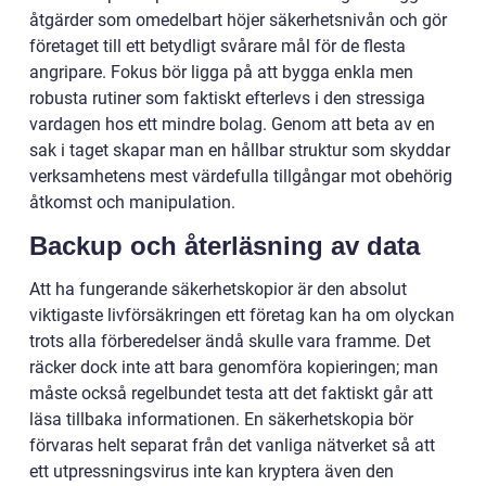
åtgärder som omedelbart höjer säkerhetsnivån och gör
företaget till ett betydligt svårare mål för de flesta
angripare. Fokus bör ligga på att bygga enkla men
robusta rutiner som faktiskt efterlevs i den stressiga
vardagen hos ett mindre bolag. Genom att beta av en
sak i taget skapar man en hållbar struktur som skyddar
verksamhetens mest värdefulla tillgångar mot obehörig
åtkomst och manipulation.
Backup och återläsning av data
Att ha fungerande säkerhetskopior är den absolut
viktigaste livförsäkringen ett företag kan ha om olyckan
trots alla förberedelser ändå skulle vara framme. Det
räcker dock inte att bara genomföra kopieringen; man
måste också regelbundet testa att det faktiskt går att
läsa tillbaka informationen. En säkerhetskopia bör
förvaras helt separat från det vanliga nätverket så att
ett utpressningsvirus inte kan kryptera även den