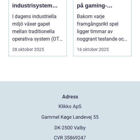
industrisystem
på gaming-
utan att stoppa
industrin
I dagens industriella
Bakom varje
produktionen
miljö växer gapet
framgångsrikt spel
mellan traditionella
ligger timmar av
operativa system (OT)
noggrant testande och
och mod...
kvalitetssäkring. S...
28 oktober 2025
16 oktober 2025
Adress