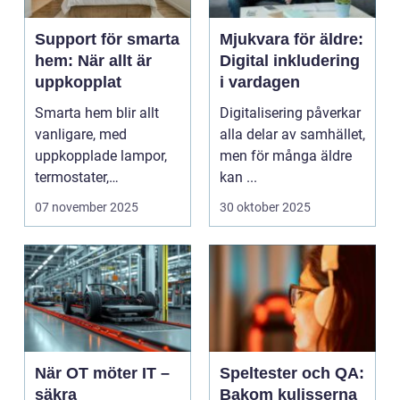
Support för smarta
Mjukvara för äldre:
hem: När allt är
Digital inkludering
uppkopplat
i vardagen
Smarta hem blir allt
Digitalisering påverkar
vanligare, med
alla delar av samhället,
uppkopplade lampor,
men för många äldre
termostater,
kan ...
säkerhetskameror och
07 november 2025
30 oktober 2025
k&oum...
När OT möter IT –
Speltester och QA:
säkra
Bakom kulisserna