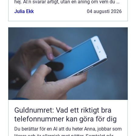
hej. AI:n svarar artigt, utan en aning om vem du är.
Al...
Julia Ekk
04 augusti 2026
Guldnumret: Vad ett riktigt bra
telefonnummer kan göra för dig
Du berättar för en AI att du heter Anna, jobbar som