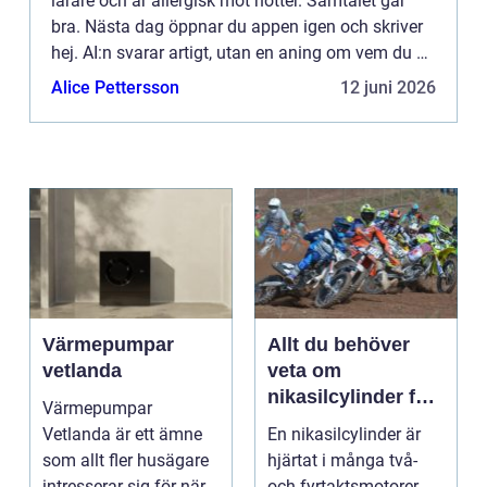
lärare och är allergisk mot nötter. Samtalet går
bra. Nästa dag öppnar du appen igen och skriver
hej. AI:n svarar artigt, utan en aning om vem du är.
Al...
Alice Pettersson
12 juni 2026
Värmepumpar
Allt du behöver
vetlanda
veta om
nikasilcylinder för
Värmepumpar
motorcykel och
Vetlanda är ett ämne
En nikasilcylinder är
snöskoter
som allt fler husägare
hjärtat i många två-
intresserar sig för när
och fyrtaktsmotorer