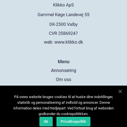
web:
www.klikko.dk
Menu
Annonsering
Om oss
Cookies
På vores website bruges cookies til at huske dine indstillinger,
Kontakta oss
statistik og personalisering af indhold og annoncer. Denne
Sitemap
information deles med tredjepart. Ved fortsat brug af websiden
godkender du cookiepolitikken.
Ok
Privatlivspolitik