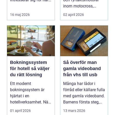
energipriserna ökar ...
inom motocross,
enduro och
16 maj 2026
02 april 2026
snöskoter....
Bokningssystem
Så överför man
för hotell så väljer
gamla videoband
du rätt lösning
från vhs till usb
Ett modernt
Många har lådor i
bokningssystem är
förråd eller källare fulla
hjärtat i en
med gamla videoband.
hotellverksamhet. När
Barnens första steg,
bokningar,
släktkalas, s...
01 april 2026
13 mars 2026
incheckning,