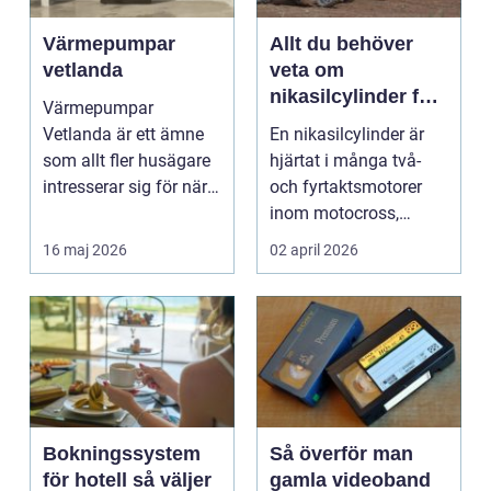
Värmepumpar
Allt du behöver
vetlanda
veta om
nikasilcylinder för
Värmepumpar
motorcykel och
Vetlanda är ett ämne
En nikasilcylinder är
snöskoter
som allt fler husägare
hjärtat i många två-
intresserar sig för när
och fyrtaktsmotorer
energipriserna ökar ...
inom motocross,
enduro och
16 maj 2026
02 april 2026
snöskoter....
Bokningssystem
Så överför man
för hotell så väljer
gamla videoband