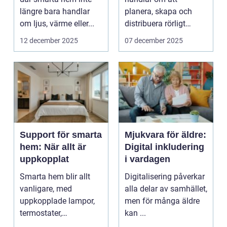
längre bara handlar
planera, skapa och
om ljus, värme eller...
distribuera rörligt
innehåll som fö...
12 december 2025
07 december 2025
Support för smarta
Mjukvara för äldre:
hem: När allt är
Digital inkludering
uppkopplat
i vardagen
Smarta hem blir allt
Digitalisering påverkar
vanligare, med
alla delar av samhället,
uppkopplade lampor,
men för många äldre
termostater,
kan ...
säkerhetskameror och