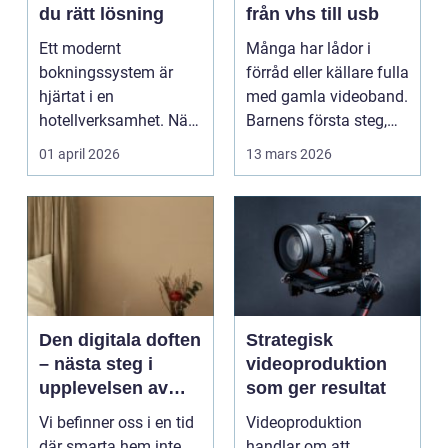
du rätt lösning
från vhs till usb
Ett modernt
Många har lådor i
bokningssystem är
förråd eller källare fulla
hjärtat i en
med gamla videoband.
hotellverksamhet. När
Barnens första steg,
bokningar,
släktkalas, s...
01 april 2026
13 mars 2026
incheckning,
betalningar...
Den digitala doften
Strategisk
– nästa steg i
videoproduktion
upplevelsen av
som ger resultat
smarta hem
Vi befinner oss i en tid
Videoproduktion
där smarta hem inte
handlar om att