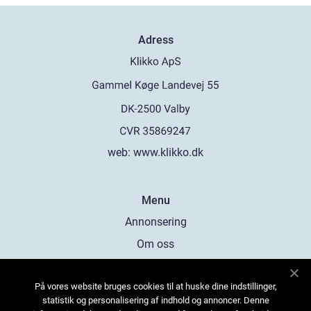
Adress
web:
www.klikko.dk
Menu
Annonsering
Om oss
Cookies
På vores website bruges cookies til at huske dine indstillinger,
Kontakta oss
statistik og personalisering af indhold og annoncer. Denne
Sitemap