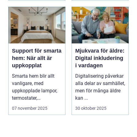
Support för smarta
Mjukvara för äldre:
hem: När allt är
Digital inkludering
uppkopplat
i vardagen
Smarta hem blir allt
Digitalisering påverkar
vanligare, med
alla delar av samhället,
uppkopplade lampor,
men för många äldre
termostater,
kan ...
säkerhetskameror och
07 november 2025
30 oktober 2025
k&oum...