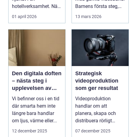
hotellverksamhet. När
Barnens första steg,
bokningar,
släktkalas, s...
01 april 2026
13 mars 2026
incheckning,
betalningar...
Den digitala doften
Strategisk
– nästa steg i
videoproduktion
upplevelsen av
som ger resultat
smarta hem
Vi befinner oss i en tid
Videoproduktion
där smarta hem inte
handlar om att
längre bara handlar
planera, skapa och
om ljus, värme eller...
distribuera rörligt
innehåll som fö...
12 december 2025
07 december 2025