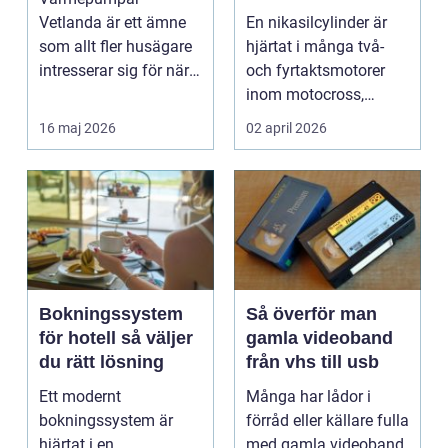
motorcykel och
Vetlanda är ett ämne
En nikasilcylinder är
snöskoter
som allt fler husägare
hjärtat i många två-
intresserar sig för när
och fyrtaktsmotorer
energipriserna ökar ...
inom motocross,
enduro och
16 maj 2026
02 april 2026
snöskoter....
Bokningssystem
Så överför man
för hotell så väljer
gamla videoband
du rätt lösning
från vhs till usb
Ett modernt
Många har lådor i
bokningssystem är
förråd eller källare fulla
hjärtat i en
med gamla videoband.