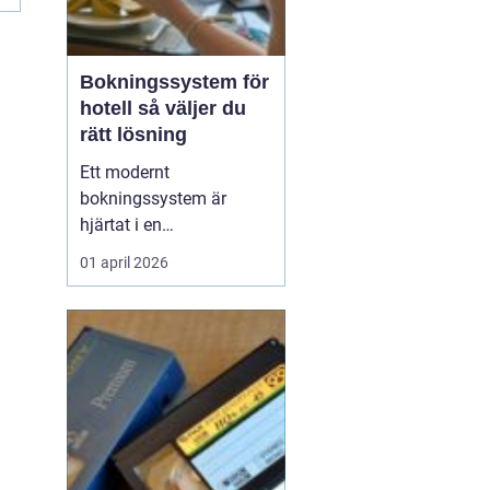
Bokningssystem för
hotell så väljer du
rätt lösning
Ett modernt
bokningssystem är
hjärtat i en
hotellverksamhet. När
01 april 2026
bokningar, incheckning,
betalningar och
kommunikation sitter
ihop i ett flöde frigörs tid
till gästerna och
intäkterna blir lättare att
styra. Samtidigt är
marknaden full av
alternativ,...