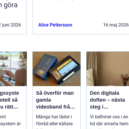
n göra
 juni 2026
Alice Pettersson
16 maj 2026
gssyste
Så överför man
Den digitala
ell så
gamla
doften – nästa
u rätt
videoband från
steg i
g
vhs till usb
upplevelsen av
rnt
Många har lådor i
Vi befinner oss i en
smarta hem
ssystem är
förråd eller källare
tid där smarta hem