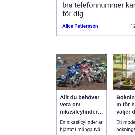
bra telefonnummer ka
för dig
Alice Pettersson
12
Allt du behöver
Boknin
veta om
m för hot
nikasilcylinder
väljer d
för motorcykel
lösnin
En nikasilcylinder är
Ett mode
och snöskoter
hjärtat i många två-
bokning