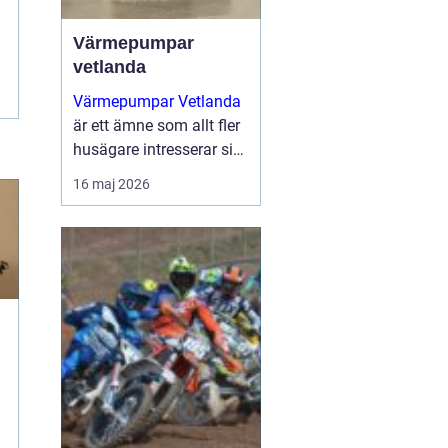
Värmepumpar
vetlanda
Värmepumpar Vetlanda
är ett ämne som allt fler
husägare intresserar sig
för när energipriserna
16 maj 2026
ökar och kraven på
hållbara lösningar blir
tydligare. Genom att
utnyttja lagrad solen...