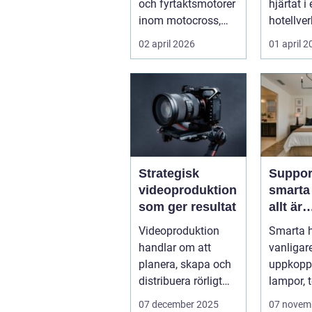
och fyrtaktsmotorer
hjärtat i
inom motocross,
hotellve
enduro och
När bokn
02 april 2026
01 april 
snöskoter....
incheckn
betalning
Strategisk
Suppor
videoproduktion
smarta
som ger resultat
allt är
uppkop
Videoproduktion
Smarta h
handlar om att
vanligar
planera, skapa och
uppkopp
distribuera rörligt
lampor, 
innehåll som fö...
säkerhe
07 december 2025
07 novem