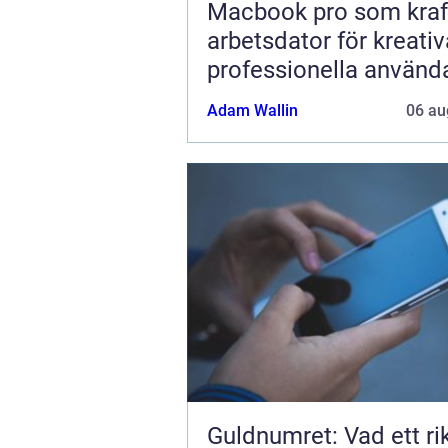
Macbook pro som kraft
arbetsdator för kreati
professionella använd
Adam Wallin
06 au
Guldnumret: Vad ett rik