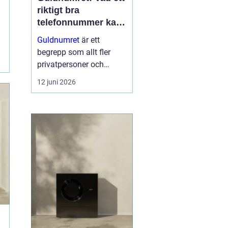
riktigt bra
telefonnummer kan
göra för dig
Guldnumret
är ett
begrepp som allt fler
privatpersoner och
företag får upp ögonen
12 juni 2026
för när de vill sticka ut,
bli ihågkomna och
förenkla sin
vardagstelefoni. Genom
tjänste...