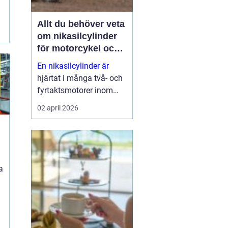
Allt du behöver veta
om nikasilcylinder
för motorcykel och
snöskoter
En nikasilcylinder är
hjärtat i många två- och
fyrtaktsmotorer inom
motocross, enduro och
02 april 2026
snöskoter. Rätt utförd
nikasilbeläggning ger
låg friktion, bra
värmeavledning och
lång livslängd. Fel utförd
a
beläggnin...