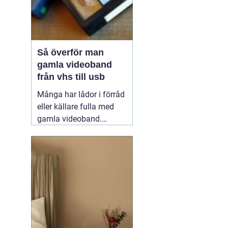
Så överför man
gamla videoband
från vhs till usb
Många har lådor i förråd
eller källare fulla med
gamla videoband.
Barnens första steg,
släktkalas,
skolavslutningar och
resor som ingen längre
kan se, eftersom
videobandspelaren
försvann för länge
sedan. Att föra över