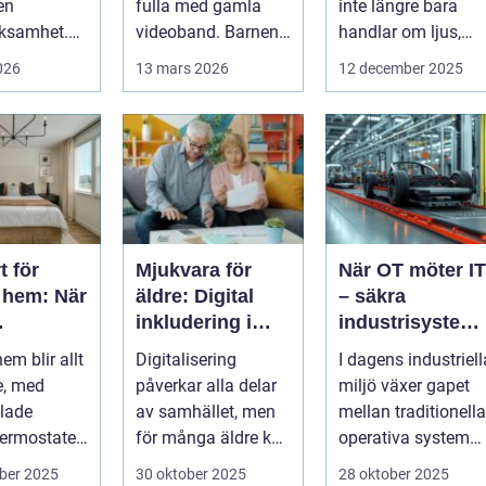
 en
fulla med gamla
inte längre bara
rksamhet.
videoband. Barnens
handlar om ljus,
ingar,
första steg,
värme eller...
2026
13 mars 2026
12 december 2025
ing,
släktkalas, s...
ar...
t för
Mjukvara för
När OT möter IT
 hem: När
äldre: Digital
– säkra
inkludering i
industrisystem
plat
vardagen
utan att stoppa
em blir allt
Digitalisering
I dagens industriell
produktionen
e, med
påverkar alla delar
miljö växer gapet
lade
av samhället, men
mellan traditionella
termostater,
för många äldre kan
operativa system
tskameror
...
(OT) och mod...
ber 2025
30 oktober 2025
28 oktober 2025