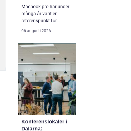
professionella
Macbook pro har under
användare
många år varit en
referenspunkt för
bärbara datorer inom
06 augusti 2026
kreativt och
professionellt arbete.
Modellen kombinerar
hög prestanda,
genomtänkt design och
lång livslängd på ett sätt
som gör den intressant
för både företag och
privatp...
Konferenslokaler i
Dalarna: