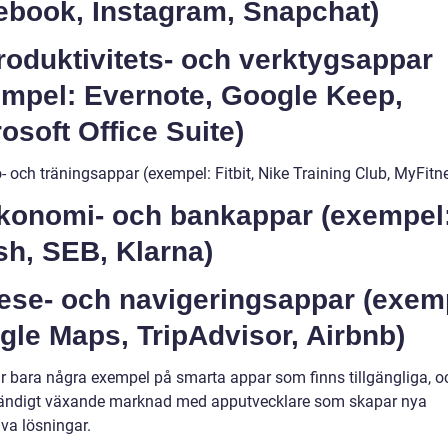
ebook, Instagram, Snapchat)
roduktivitets- och verktygsappar
empel: Evernote, Google Keep,
osoft Office Suite)
- och träningsappar (exempel: Fitbit, Nike Training Club, MyFitn
Ekonomi- och bankappar (exempel
sh, SEB, Klarna)
Rese- och navigeringsappar (exem
le Maps, TripAdvisor, Airbnb)
r bara några exempel på smarta appar som finns tillgängliga, o
tändigt växande marknad med apputvecklare som skapar nya
va lösningar.