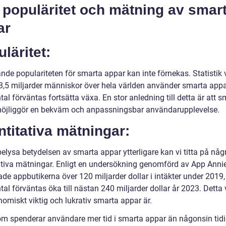
 populäritet och mätning av smar
ar
läritet:
de populariteten för smarta appar kan inte förnekas. Statistik v
3,5 miljarder människor över hela världen använder smarta appa
tal förväntas fortsätta växa. En stor anledning till detta är att 
öjliggör en bekväm och anpassningsbar användarupplevelse.
titativa mätningar:
belysa betydelsen av smarta appar ytterligare kan vi titta på någ
ativa mätningar. Enligt en undersökning genomförd av App Anni
de appbutikerna över 120 miljarder dollar i intäkter under 2019,
tal förväntas öka till nästan 240 miljarder dollar år 2023. Detta 
omiskt viktig och lukrativ smarta appar är.
m spenderar användare mer tid i smarta appar än någonsin tidi