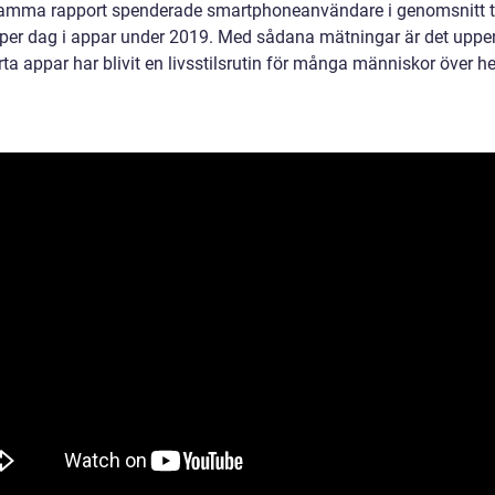
samma rapport spenderade smartphoneanvändare i genomsnitt t
per dag i appar under 2019. Med sådana mätningar är det uppe
ta appar har blivit en livsstilsrutin för många människor över h