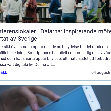
ferenslokaler i Dalarna: Inspirerande möte
rtat av Sverige
versikt över smarta appar och deras betydelse för det moderna
llet Inledning: Smartphones har blivit en oumbärlig del av våra 
ed dem har smarta appar blivit det ultimata sättet att förbättra
sa vårt digitala liv. Denna art...
 Ekk
04 augusti