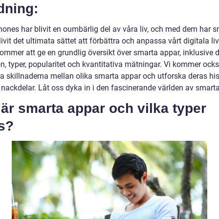
dning:
ones har blivit en oumbärlig del av våra liv, och med dem har 
ivit det ultimata sättet att förbättra och anpassa vårt digitala li
kommer att ge en grundlig översikt över smarta appar, inklusive 
on, typer, popularitet och kvantitativa mätningar. Vi kommer ocks
ra skillnaderna mellan olika smarta appar och utforska deras his
h nackdelar. Låt oss dyka in i den fascinerande världen av smart
är smarta appar och vilka typer
s?