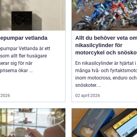
epumpar vetlanda
Allt du behöver veta o
nikasilcylinder för
pumpar Vetlanda är ett
motorcykel och snösko
om allt fler husägare
serar sig för när
En nikasilcylinder är hjärtat i
priserna ökar ...
många två- och fyrtaktsmoto
inom motocross, enduro och
snöskoter....
 2026
02 april 2026