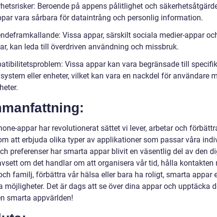
rhetsrisker: Beroende på appens pålitlighet och säkerhetsåtgärd
ppar vara sårbara för dataintrång och personlig information.
endeframkallande: Vissa appar, särskilt sociala medier-appar oc
ar, kan leda till överdriven användning och missbruk.
atibilitetsproblem: Vissa appar kan vara begränsade till specifi
vsystem eller enheter, vilket kan vara en nackdel för användare 
heter.
manfattning:
ne-appar har revolutionerat sättet vi lever, arbetar och förbättr
om att erbjuda olika typer av applikationer som passar våra indi
h preferenser har smarta appar blivit en väsentlig del av den di
avsett om det handlar om att organisera vår tid, hålla kontakten
ch familj, förbättra vår hälsa eller bara ha roligt, smarta appar 
a möjligheter. Det är dags att se över dina appar och upptäcka d
n smarta appvärlden!