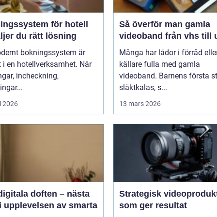
ingssystem för hotell
Så överför man gamla
ljer du rätt lösning
videoband från vhs till
odernt bokningssystem är
Många har lådor i förråd elle
t i en hotellverksamhet. När
källare fulla med gamla
gar, incheckning,
videoband. Barnens första st
ingar...
släktkalas, s...
l 2026
13 mars 2026
igitala doften – nästa
Strategisk videoproduk
i upplevelsen av smarta
som ger resultat