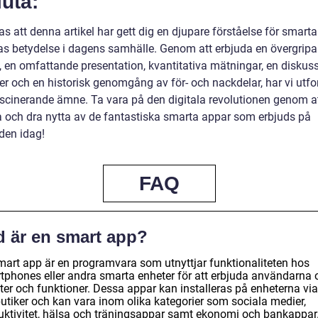
uta:
s att denna artikel har gett dig en djupare förståelse för smart
as betydelse i dagens samhälle. Genom att erbjuda en övergrip
t, en omfattande presentation, kvantitativa mätningar, en disku
er och en historisk genomgång av för- och nackdelar, har vi utfo
ascinerande ämne. Ta vara på den digitala revolutionen genom a
a och dra nytta av de fantastiska smarta appar som erbjuds på
en idag!
FAQ
d är en smart app?
mart app är en programvara som utnyttjar funktionaliteten hos
tphones eller andra smarta enheter för att erbjuda användarna 
ter och funktioner. Dessa appar kan installeras på enheterna via
utiker och kan vara inom olika kategorier som sociala medier,
uktivitet, hälsa och träningsappar samt ekonomi och bankappar