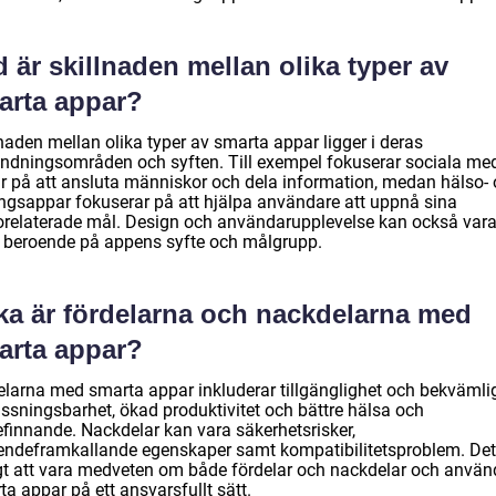
 är skillnaden mellan olika typer av
arta appar?
naden mellan olika typer av smarta appar ligger i deras
ndningsområden och syften. Till exempel fokuserar sociala med
r på att ansluta människor och dela information, medan hälso-
ingsappar fokuserar på att hjälpa användare att uppnå sina
orelaterade mål. Design och användarupplevelse kan också var
a beroende på appens syfte och målgrupp.
lka är fördelarna och nackdelarna med
arta appar?
elarna med smarta appar inkluderar tillgänglighet och bekvämli
ssningsbarhet, ökad produktivitet och bättre hälsa och
efinnande. Nackdelar kan vara säkerhetsrisker,
endeframkallande egenskaper samt kompatibilitetsproblem. Det
igt att vara medveten om både fördelar och nackdelar och anvä
a appar på ett ansvarsfullt sätt.