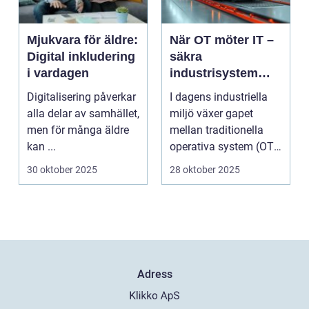
Mjukvara för äldre:
När OT möter IT –
Digital inkludering
säkra
i vardagen
industrisystem
utan att stoppa
Digitalisering påverkar
I dagens industriella
produktionen
alla delar av samhället,
miljö växer gapet
men för många äldre
mellan traditionella
kan ...
operativa system (OT)
och mod...
30 oktober 2025
28 oktober 2025
Adress