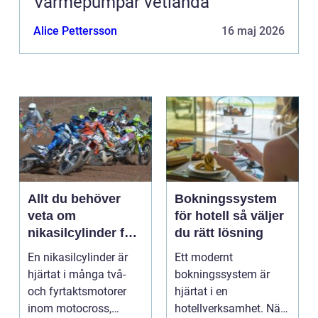
Värmepumpar vetlanda
Alice Pettersson
16 maj 2026
Allt du behöver
Bokningssystem
veta om
för hotell så väljer
nikasilcylinder för
du rätt lösning
motorcykel och
En nikasilcylinder är
Ett modernt
snöskoter
hjärtat i många två-
bokningssystem är
och fyrtaktsmotorer
hjärtat i en
inom motocross,
hotellverksamhet. När