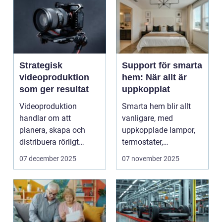
Strategisk
Support för smarta
videoproduktion
hem: När allt är
som ger resultat
uppkopplat
Videoproduktion
Smarta hem blir allt
handlar om att
vanligare, med
planera, skapa och
uppkopplade lampor,
distribuera rörligt
termostater,
innehåll som fö...
säkerhetskameror och
07 december 2025
07 november 2025
k&oum...