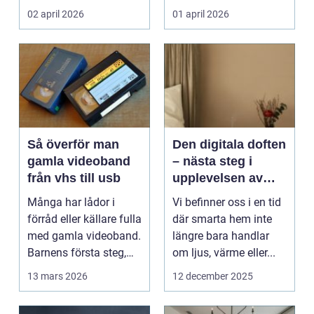
enduro och
bokningar,
02 april 2026
01 april 2026
snöskoter....
incheckning,
betalningar...
Så överför man
Den digitala doften
gamla videoband
– nästa steg i
från vhs till usb
upplevelsen av
smarta hem
Många har lådor i
Vi befinner oss i en tid
förråd eller källare fulla
där smarta hem inte
med gamla videoband.
längre bara handlar
Barnens första steg,
om ljus, värme eller...
släktkalas, s...
13 mars 2026
12 december 2025