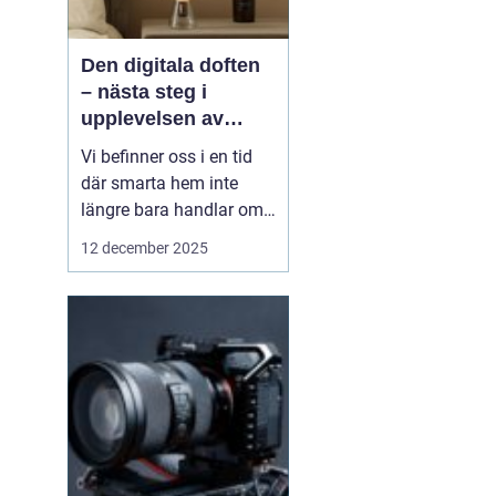
Den digitala doften
– nästa steg i
upplevelsen av
smarta hem
Vi befinner oss i en tid
där smarta hem inte
längre bara handlar om
ljus, värme eller
12 december 2025
säkerhet. Tekniken börjar
sträcka sig mot våra
sinnen på nya, oväntade
sätt. Föreställ dig ett
hem som...