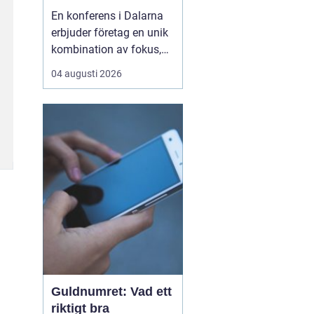
i hjärtat av Sverige
En konferens i Dalarna
erbjuder företag en unik
kombination av fokus,
återhämtning och
04 augusti 2026
gemensamma
upplevelser som stärker
både arbetsrelationer
och kreativitet. Regionen
lockar med storslagen
natur, tydliga årstider o...
Guldnumret: Vad ett
riktigt bra