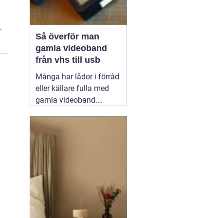
Så överför man
gamla videoband
.
från vhs till usb
Många har lådor i förråd
eller källare fulla med
gamla videoband.
Barnens första steg,
släktkalas,
skolavslutningar och
resor som ingen längre
kan se, eftersom
videobandspelaren
försvann för länge
sedan. Att föra över
filmer från
13 mars 2026