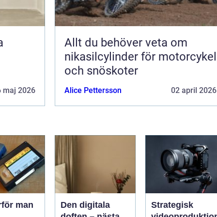
a
Allt du behöver veta om
nikasilcylinder för motorcykel
och snöskoter
6 maj 2026
Alice Pettersson
02 april 2026
rför man
Den digitala
Strategisk
doften – nästa
videoproduktio