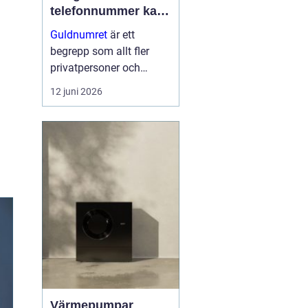
telefonnummer kan
göra för dig
Guldnumret
är ett
begrepp som allt fler
privatpersoner och
företag får upp ögonen
12 juni 2026
för när de vill sticka ut,
bli ihågkomna och
förenkla sin
vardagstelefoni. Genom
tjänste...
Värmepumpar