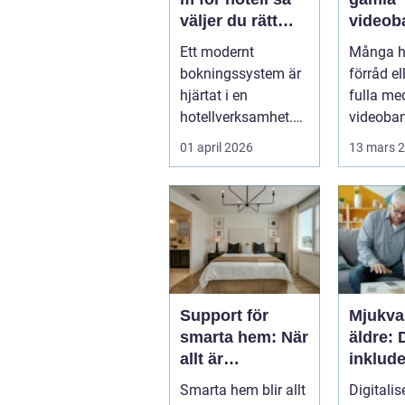
väljer du rätt
videob
lösning
vhs til
Ett modernt
Många ha
bokningssystem är
förråd el
hjärtat i en
fulla me
hotellverksamhet.
videoba
När bokningar,
första st
01 april 2026
13 mars 
incheckning,
släktkalas
betalningar...
Support för
Mjukva
smarta hem: När
äldre: 
allt är
inklude
uppkopplat
vardag
Smarta hem blir allt
Digitalis