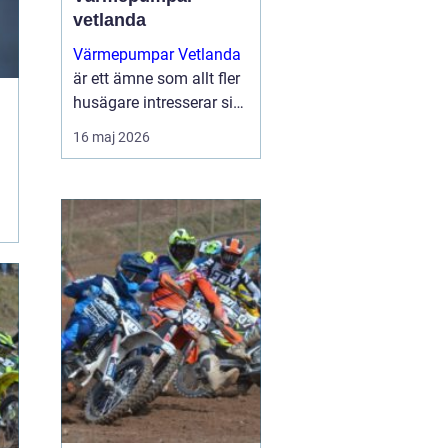
vetlanda
Värmepumpar Vetlanda
är ett ämne som allt fler
husägare intresserar sig
för när energipriserna
16 maj 2026
ökar och kraven på
hållbara lösningar blir
tydligare. Genom att
utnyttja lagrad solen...