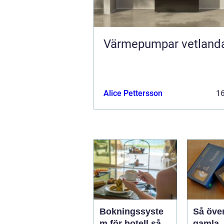
Värmepumpar vetland
Alice Pettersson
1
Bokningssyste
Så öve
m för hotell så
gamla