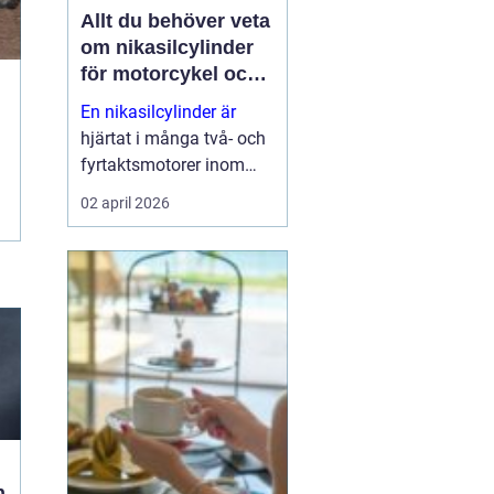
Allt du behöver veta
om nikasilcylinder
för motorcykel och
snöskoter
En nikasilcylinder är
hjärtat i många två- och
fyrtaktsmotorer inom
motocross, enduro och
02 april 2026
snöskoter. Rätt utförd
nikasilbeläggning ger
låg friktion, bra
värmeavledning och
lång livslängd. Fel utförd
beläggnin...
n