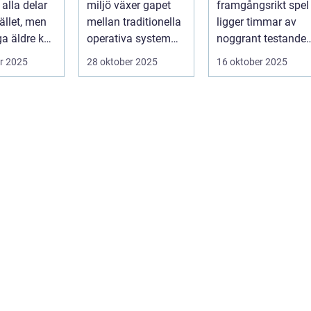
alla delar
miljö växer gapet
framgångsrikt spel
llet, men
mellan traditionella
ligger timmar av
a äldre kan
operativa system
noggrant testande
(OT) och mod...
och
r 2025
28 oktober 2025
16 oktober 2025
kvalitetssäkring. S..