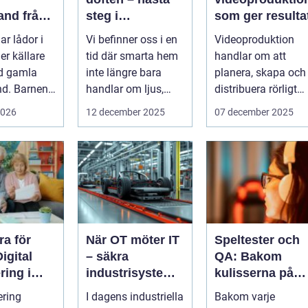
and från
steg i
som ger resulta
l usb
upplevelsen av
r lådor i
Vi befinner oss i en
Videoproduktion
smarta hem
ler källare
tid där smarta hem
handlar om att
d gamla
inte längre bara
planera, skapa och
nd. Barnens
handlar om ljus,
distribuera rörligt
eg,
värme eller...
innehåll som fö...
2026
12 december 2025
07 december 2025
, s...
ra för
När OT möter IT
Speltester och
Digital
– säkra
QA: Bakom
ring i
industrisystem
kulisserna på
en
utan att stoppa
gaming-
ering
I dagens industriella
Bakom varje
produktionen
industrin