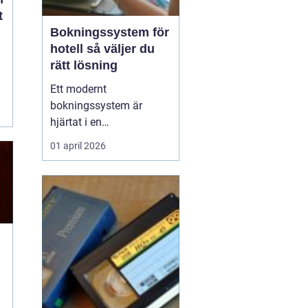
t
Bokningssystem för
hotell så väljer du
rätt lösning
Ett modernt
bokningssystem är
hjärtat i en
hotellverksamhet. När
01 april 2026
bokningar, incheckning,
betalningar och
kommunikation sitter
ihop i ett flöde frigörs tid
till gästerna och
intäkterna blir lättare att
styra. Samtidigt är
marknaden full av
alternativ,...