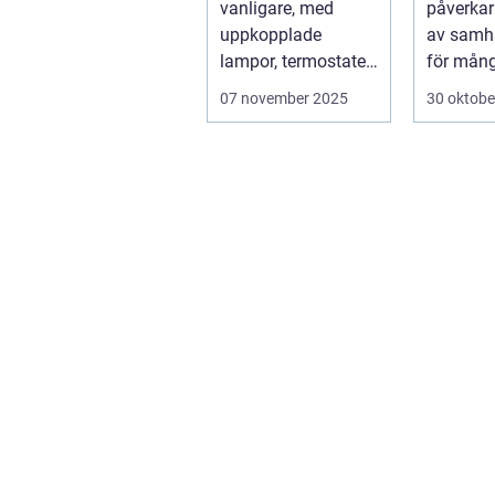
vanligare, med
påverkar 
uppkopplade
av samhä
lampor, termostater,
för mång
säkerhetskameror
...
07 november 2025
30 oktobe
och k&oum...