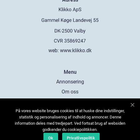
web:
www.klikko.dk
Menu
Annonsering
Om oss
Cookies
På vores website bruges cookies til at huske dine indstillinger,
Kontakta oss
statistik og personalisering af indhold og annoncer. Denne
Sitemap
information deles med tredjepart. Ved fortsat brug af websiden
godkender du cookiepolitikken.
Ok
Privatlivspolitik