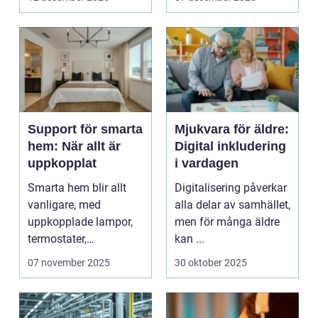
Support för smarta
Mjukvara för äldre:
hem: När allt är
Digital inkludering
uppkopplat
i vardagen
Smarta hem blir allt
Digitalisering påverkar
vanligare, med
alla delar av samhället,
uppkopplade lampor,
men för många äldre
termostater,
kan ...
säkerhetskameror och
07 november 2025
30 oktober 2025
k&oum...