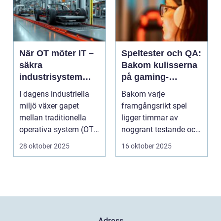
När OT möter IT –
Speltester och QA:
säkra
Bakom kulisserna
industrisystem
på gaming-
utan att stoppa
industrin
I dagens industriella
Bakom varje
produktionen
miljö växer gapet
framgångsrikt spel
mellan traditionella
ligger timmar av
operativa system (OT)
noggrant testande och
och mod...
kvalitetssäkring. S...
28 oktober 2025
16 oktober 2025
Adress