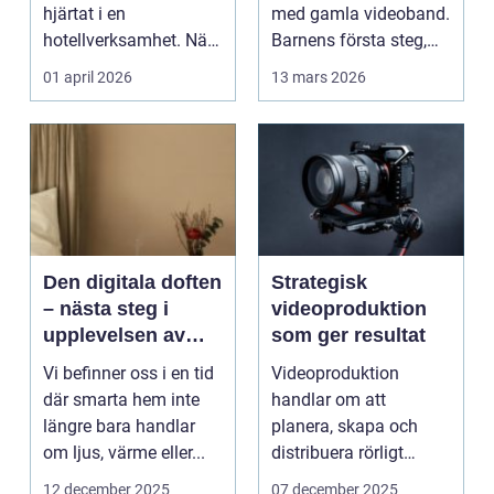
hjärtat i en
med gamla videoband.
hotellverksamhet. När
Barnens första steg,
bokningar,
släktkalas, s...
01 april 2026
13 mars 2026
incheckning,
betalningar...
Den digitala doften
Strategisk
– nästa steg i
videoproduktion
upplevelsen av
som ger resultat
smarta hem
Vi befinner oss i en tid
Videoproduktion
där smarta hem inte
handlar om att
längre bara handlar
planera, skapa och
om ljus, värme eller...
distribuera rörligt
innehåll som fö...
12 december 2025
07 december 2025