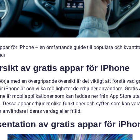
appar för iPhone – en omfattande guide till populära och kvantit
gar
sikt av gratis appar för iPhone
börja med en övergripande översikt är det viktigt att förstå vad g
ör iPhone är och vilka möjligheter de erbjuder användare. Gratis
one är mobilapplikationer som kan laddas ner från App Store ut
. Dessa appar erbjuder olika funktioner och syften som kan vara 
r användare i deras vardag eller fritid.
entation av gratis appar för iPho