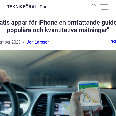
TEKNIKFÖRALLT.
se
atis appar för iPhone en omfattande guide 
populära och kvantitativa mätningar”
red
ember 2023
Jon Larsson