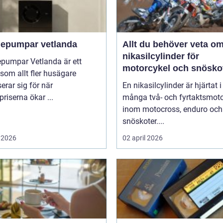
epumpar vetlanda
Allt du behöver veta o
nikasilcylinder för
pumpar Vetlanda är ett
motorcykel och snösko
om allt fler husägare
serar sig för när
En nikasilcylinder är hjärtat i
priserna ökar ...
många två- och fyrtaktsmoto
inom motocross, enduro och
snöskoter....
 2026
02 april 2026