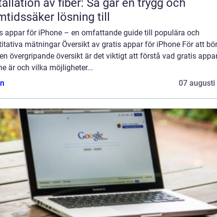
tallation av fiber: Så går en trygg och
mtidssäker lösning till
s appar för iPhone – en omfattande guide till populära och
itativa mätningar Översikt av gratis appar för iPhone För att bö
n övergripande översikt är det viktigt att förstå vad gratis appar
e är och vilka möjligheter...
n
07 augusti