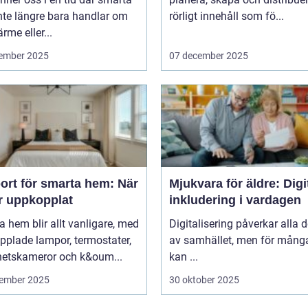
nte längre bara handlar om
rörligt innehåll som fö...
ärme eller...
ember 2025
07 december 2025
ort för smarta hem: När
Mjukvara för äldre: Digi
är uppkopplat
inkludering i vardagen
 hem blir allt vanligare, med
Digitalisering påverkar alla d
pplade lampor, termostater,
av samhället, men för många
hetskameror och k&oum...
kan ...
ember 2025
30 oktober 2025