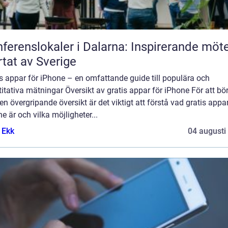
ferenslokaler i Dalarna: Inspirerande möte
rtat av Sverige
s appar för iPhone – en omfattande guide till populära och
itativa mätningar Översikt av gratis appar för iPhone För att bö
n övergripande översikt är det viktigt att förstå vad gratis appar
e är och vilka möjligheter...
 Ekk
04 augusti