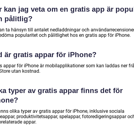
 kan jag veta om en gratis app är popu
 pålitlig?
an ta hänsyn till antalet nedladdningar och användarrecensioner
edöma popularitet och pålitlighet hos en gratis app för iPhone.
 är gratis appar för iPhone?
is appar för iPhone är mobilapplikationer som kan laddas ner fr
Store utan kostnad.
ka typer av gratis appar finns det för
hone?
inns olika typer av gratis appar för iPhone, inklusive sociala
eappar, produktivitetsappar, spelappar, fotoredigeringsappar oc
orelaterade appar.