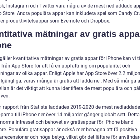
k, Instagram och Twitter vara några av de mest nedladdade a
p Store. Andra populära appar kan inkludera spel som Candy Cr
ler produktivitetsappar som Evernote och Dropbox.
titativa mätningar av gratis appa
one
gäller kvantitativa mätningar av gratis appar för iPhone kan vi t
k från App Store för att få en uppfattning om popularitet och
ingar av olika appar. Enligt Apple har App Store över 2.2 miljon
illgängliga, varav många är gratis att ladda ner. Med så många a
llan är det viktigt att kunna identifiera de mest populära och pål
iven.
en rapport från Statista laddades 2019-2020 de mest nedladdade
parna till iPhone ner över 14 miljarder gånger globalt sett. Detta
enorma intresset och behovet av gratisappar för iPhone bland
re. Populära gratisappar är också mer benägna att få positiva
rrecensioner och höga betyg, vilket gör det lättare för användar