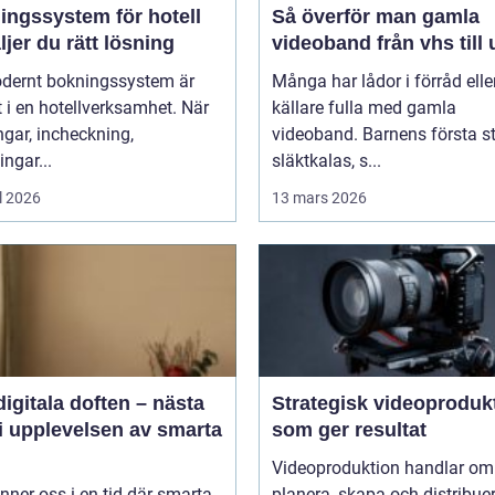
ingssystem för hotell
Så överför man gamla
ljer du rätt lösning
videoband från vhs till
odernt bokningssystem är
Många har lådor i förråd elle
t i en hotellverksamhet. När
källare fulla med gamla
gar, incheckning,
videoband. Barnens första st
ingar...
släktkalas, s...
l 2026
13 mars 2026
igitala doften – nästa
Strategisk videoproduk
i upplevelsen av smarta
som ger resultat
Videoproduktion handlar om 
inner oss i en tid där smarta
planera, skapa och distribue