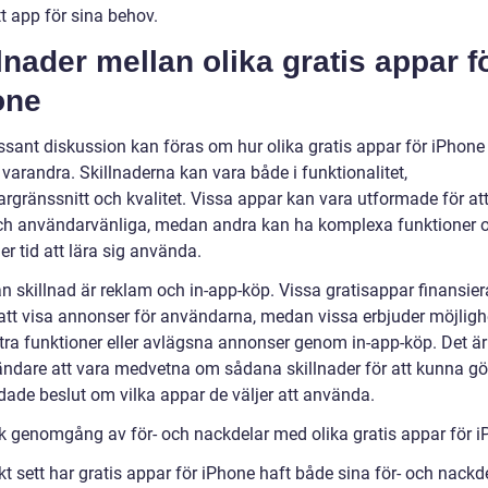
tt app för sina behov.
lnader mellan olika gratis appar f
one
ssant diskussion kan föras om hur olika gratis appar för iPhone 
 varandra. Skillnaderna kan vara både i funktionalitet,
rgränssnitt och kvalitet. Vissa appar kan vara utformade för at
ch användarvänliga, medan andra kan ha komplexa funktioner 
r tid att lära sig använda.
n skillnad är reklam och in-app-köp. Vissa gratisappar finansier
tt visa annonser för användarna, medan vissa erbjuder möjligh
tra funktioner eller avlägsna annonser genom in-app-köp. Det är 
ändare att vara medvetna om sådana skillnader för att kunna gö
dade beslut om vilka appar de väljer att använda.
sk genomgång av för- och nackdelar med olika gratis appar för 
kt sett har gratis appar för iPhone haft både sina för- och nackd