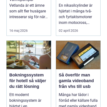
motorcykel och
Vetlanda är ett ämne
En nikasilcylinder är
snöskoter
som allt fler husägare
hjärtat i många två-
intresserar sig för när
och fyrtaktsmotorer
energipriserna ökar ...
inom motocross,
enduro och
16 maj 2026
02 april 2026
snöskoter....
Bokningssystem
Så överför man
för hotell så väljer
gamla videoband
du rätt lösning
från vhs till usb
Ett modernt
Många har lådor i
bokningssystem är
förråd eller källare fulla
hjärtat i en
med gamla videoband.