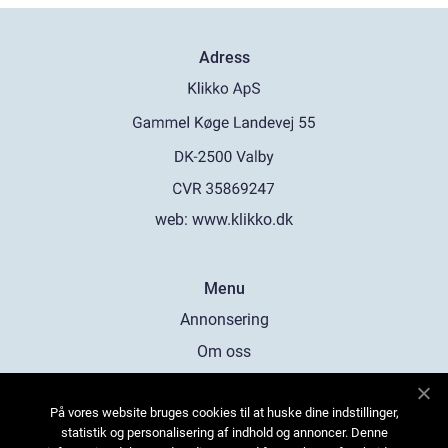
Adress
web:
www.klikko.dk
Menu
Annonsering
Om oss
Cookies
På vores website bruges cookies til at huske dine indstillinger,
Kontakta oss
statistik og personalisering af indhold og annoncer. Denne
Sitemap