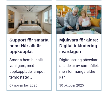
Support för smarta
Mjukvara för äldre:
hem: När allt är
Digital inkludering
uppkopplat
i vardagen
Smarta hem blir allt
Digitalisering påverkar
vanligare, med
alla delar av samhället,
uppkopplade lampor,
men för många äldre
termostater,
kan ...
säkerhetskameror och
07 november 2025
30 oktober 2025
k&oum...