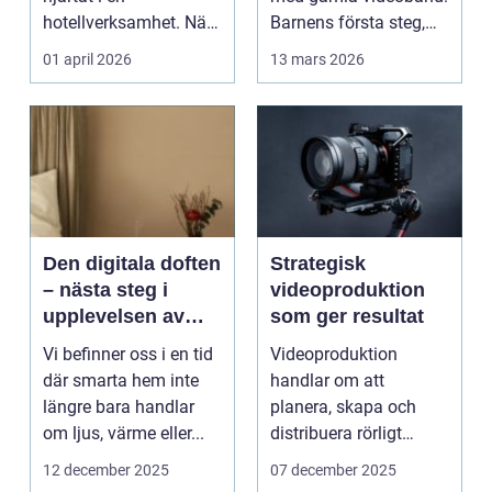
hotellverksamhet. När
Barnens första steg,
bokningar,
släktkalas, s...
01 april 2026
13 mars 2026
incheckning,
betalningar...
Den digitala doften
Strategisk
– nästa steg i
videoproduktion
upplevelsen av
som ger resultat
smarta hem
Vi befinner oss i en tid
Videoproduktion
där smarta hem inte
handlar om att
längre bara handlar
planera, skapa och
om ljus, värme eller...
distribuera rörligt
innehåll som fö...
12 december 2025
07 december 2025