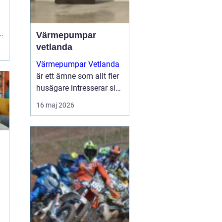
s
Värmepumpar
vetlanda
Värmepumpar Vetlanda
är ett ämne som allt fler
husägare intresserar sig
för när energipriserna
16 maj 2026
ökar och kraven på
hållbara lösningar blir
tydligare. Genom att
utnyttja lagrad solen...
n