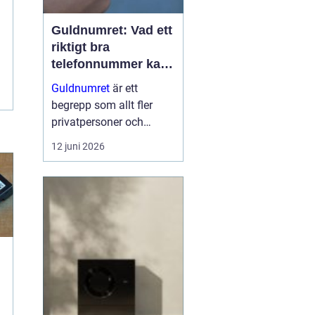
Guldnumret: Vad ett
riktigt bra
telefonnummer kan
göra för dig
Guldnumret
är ett
begrepp som allt fler
privatpersoner och
företag får upp ögonen
12 juni 2026
för när de vill sticka ut,
bli ihågkomna och
förenkla sin
vardagstelefoni. Genom
tjänste...