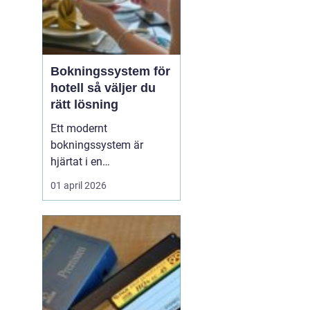
Bokningssystem för
hotell så väljer du
rätt lösning
Ett modernt
bokningssystem är
hjärtat i en
hotellverksamhet. När
01 april 2026
bokningar, incheckning,
betalningar och
kommunikation sitter
ihop i ett flöde frigörs tid
till gästerna och
intäkterna blir lättare att
styra. Samtidigt är