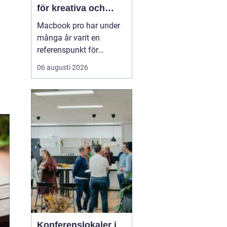
för kreativa och
professionella
Macbook pro har under
användare
många år varit en
referenspunkt för
bärbara datorer inom
06 augusti 2026
kreativt och
professionellt arbete.
Modellen kombinerar
hög prestanda,
genomtänkt design och
lång livslängd på ett sätt
som gör den intressant
för både företag och
privatp...
Konferenslokaler i