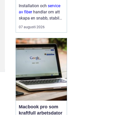
lösning till
Installation och
service
av fiber
handlar om att
skapa en snabb, stabil
och driftsäker
07 augusti 2026
internetanslutning som
håller för många års
användning...
Macbook pro som
kraftfull arbetsdator