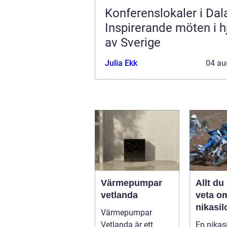
Konferenslokaler i Dal
Inspirerande möten i h
av Sverige
Julia Ekk
04 au
Värmepumpar
Allt du
vetlanda
veta o
nikasil
Värmepumpar
för mo
Vetlanda är ett
En nikasi