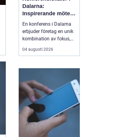
Dalarna:
Inspirerande möten
i hjärtat av Sverige
En konferens i Dalarna
erbjuder företag en unik
kombination av fokus,
återhämtning och
04 augusti 2026
gemensamma
upplevelser som stärker
både arbetsrelationer
och kreativitet. Regionen
lockar med storslagen
natur, tydliga årstider o...