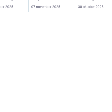
som fö...
säkerhetskameror
...
ber 2025
07 november 2025
30 oktober 2025
och k&oum...