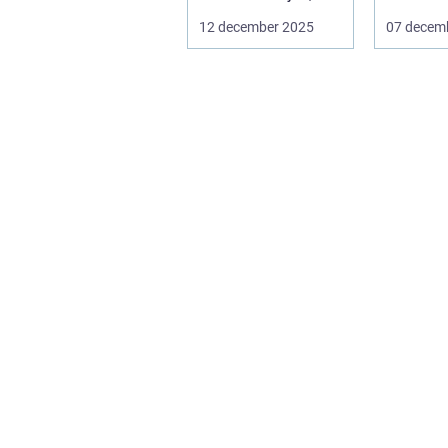
värme eller...
innehåll 
12 december 2025
07 decem