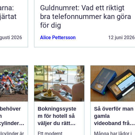
arna:
Guldnumret: Vad ett riktigt
järtat
bra telefonnummer kan göra
för dig
gusti 2026
Alice Pettersson
12 juni 2026
 behöver
Bokningssyste
Så överför man
m
m för hotell så
gamla
cylinder
väljer du rätt
videoband från
torcykel
lösning
vhs till usb
lcylinder är
Ett modernt
Många har lådor i