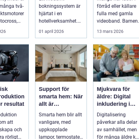
öskoter
i många två-
bokningssystem är
förråd eller källare
aktsmotorer
hjärtat i en
fulla med gamla
tocross,
hotellverksamhet.
videoband. Barnen
och
När bokningar,
första steg,
2026
01 april 2026
13 mars 2026
....
incheckning,
släktkalas, s...
betalningar...
isk
Support för
Mjukvara för
roduktion
smarta hem: När
äldre: Digital
 resultat
allt är
inkludering i
uppkopplat
vardagen
duktion
Smarta hem blir allt
Digitalisering
om att
vanligare, med
påverkar alla delar
 skapa och
uppkopplade
av samhället, men
ra rörligt
lampor, termostater,
för många äldre ka