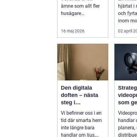
och sn
ämne som allt fler
hjärtat 
husägare
och fyrt
intresserar sig för
inom mo
när energipriserna
enduro 
16 maj 2026
02 april 
ökar ...
snöskoter
Den digitala
Strateg
doften – nästa
videop
steg i
som ger
upplevelsen av
Vi befinner oss i en
Videopro
smarta hem
tid där smarta hem
handlar 
inte längre bara
planera,
handlar om ljus,
distribue