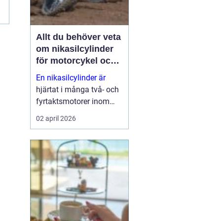
Allt du behöver veta
om nikasilcylinder
för motorcykel och
snöskoter
En nikasilcylinder är
hjärtat i många två- och
fyrtaktsmotorer inom
motocross, enduro och
02 april 2026
snöskoter. Rätt utförd
nikasilbeläggning ger
låg friktion, bra
värmeavledning och
lång livslängd. Fel utförd
beläggnin...