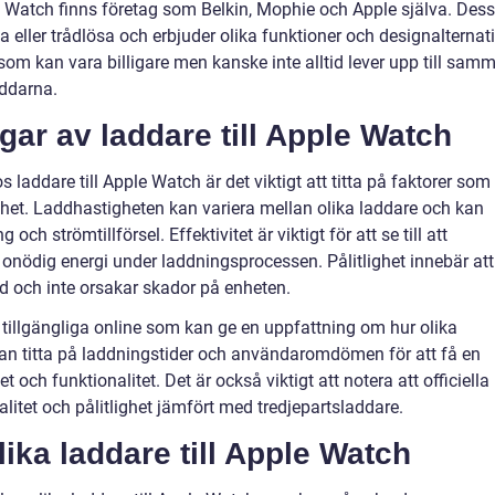
e Watch finns företag som Belkin, Mophie och Apple själva. Des
eller trådlösa och erbjuder olika funktioner och designalternati
 som kan vara billigare men kanske inte alltid lever upp till sam
addarna.
gar av laddare till Apple Watch
 laddare till Apple Watch är det viktigt att titta på faktorer som
lighet. Laddhastigheten kan variera mellan olika laddare och kan
ch strömtillförsel. Effektivitet är viktigt för att se till att
ar onödig energi under laddningsprocessen. Pålitlighet innebär att
id och inte orsakar skador på enheten.
r tillgängliga online som kan ge en uppfattning om hur olika
man titta på laddningstider och användaromdömen för att få en
t och funktionalitet. Det är också viktigt att notera att officiella
alitet och pålitlighet jämfört med tredjepartsladdare.
lika laddare till Apple Watch