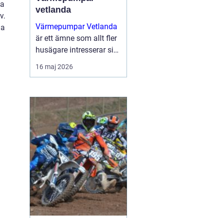
sa
vetlanda
v.
Värmepumpar Vetlanda
ma
är ett ämne som allt fler
husägare intresserar sig
för när energipriserna
16 maj 2026
ökar och kraven på
hållbara lösningar blir
tydligare. Genom att
utnyttja lagrad solen...