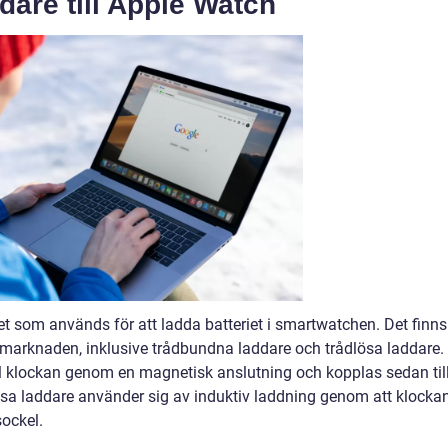
dare till Apple Watch
et som används för att ladda batteriet i smartwatchen. Det finns
å marknaden, inklusive trådbundna laddare och trådlösa laddare.
ll klockan genom en magnetisk anslutning och kopplas sedan til
ösa laddare använder sig av induktiv laddning genom att klocka
sockel.