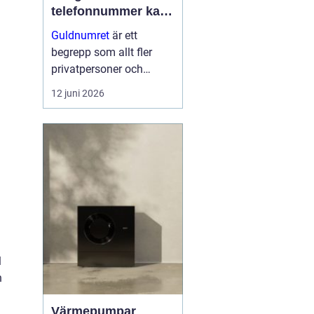
telefonnummer kan
göra för dig
Guldnumret
är ett
begrepp som allt fler
privatpersoner och
företag får upp ögonen
12 juni 2026
för när de vill sticka ut,
bli ihågkomna och
förenkla sin
vardagstelefoni. Genom
tjänste...
l
n
Värmepumpar