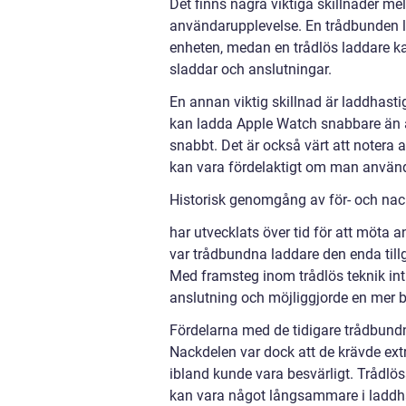
Det finns några viktiga skillnader me
användarupplevelse. En trådbunden la
enheten, medan en trådlös laddare k
sladdar och anslutningar.
En annan viktig skillnad är laddhast
kan ladda Apple Watch snabbare än a
snabbt. Det är också värt att notera 
kan vara fördelaktigt om man använde
Historisk genomgång av för- och nack
har utvecklats över tid för att möta
var trådbundna laddare den enda tillg
Med framsteg inom trådlös teknik int
anslutning och möjliggjorde en mer
Fördelarna med de tidigare trådbundn
Nackdelen var dock att de krävde extr
ibland kunde vara besvärligt. Trådlö
kan vara något långsammare i laddh