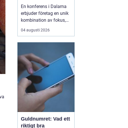
i hjärtat av Sverige
En konferens i Dalarna
erbjuder företag en unik
kombination av fokus,
återhämtning och
04 augusti 2026
gemensamma
upplevelser som stärker
både arbetsrelationer
och kreativitet. Regionen
lockar med storslagen
natur, tydliga årstider o...
iva
Guldnumret: Vad ett
riktigt bra