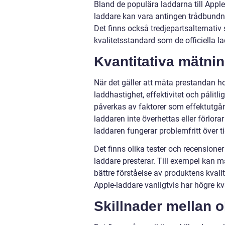
Bland de populära laddarna till Appl
laddare kan vara antingen trådbundna 
Det finns också tredjepartsalternativ
kvalitetsstandard som de officiella l
Kvantitativa mätnin
När det gäller att mäta prestandan hos
laddhastighet, effektivitet och pålit
påverkas av faktorer som effektutgång o
laddaren inte överhettas eller förlor
laddaren fungerar problemfritt över t
Det finns olika tester och recensione
laddare presterar. Till exempel kan 
bättre förståelse av produktens kvalite
Apple-laddare vanligtvis har högre kv
Skillnader mellan o