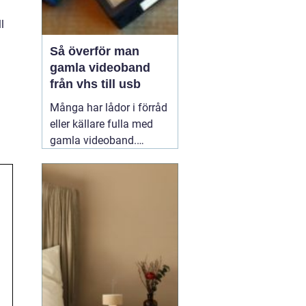
l
å
Så överför man
gamla videoband
från vhs till usb
Många har lådor i förråd
eller källare fulla med
gamla videoband.
Barnens första steg,
släktkalas,
skolavslutningar och
resor som ingen längre
kan se, eftersom
videobandspelaren
försvann för länge
sedan. Att föra över
filmer från
13 mars 2026