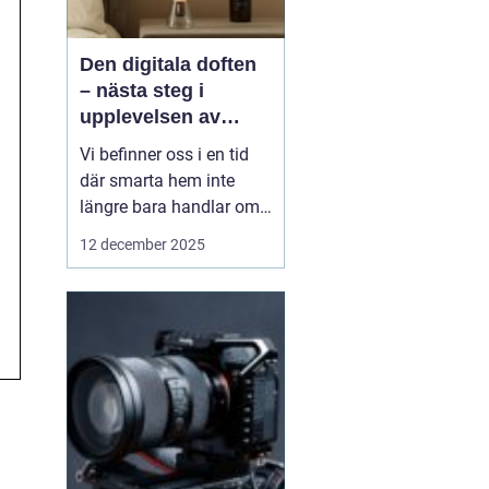
Den digitala doften
– nästa steg i
upplevelsen av
smarta hem
Vi befinner oss i en tid
där smarta hem inte
längre bara handlar om
ljus, värme eller
12 december 2025
säkerhet. Tekniken börjar
sträcka sig mot våra
sinnen på nya, oväntade
sätt. Föreställ dig ett
hem som...