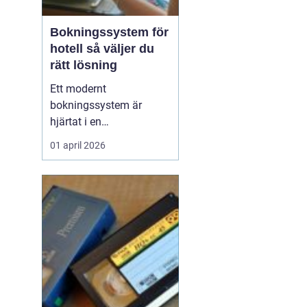
Bokningssystem för
hotell så väljer du
rätt lösning
Ett modernt
bokningssystem är
hjärtat i en
hotellverksamhet. När
01 april 2026
bokningar, incheckning,
betalningar och
kommunikation sitter
ihop i ett flöde frigörs tid
till gästerna och
intäkterna blir lättare att
styra. Samtidigt är
marknaden full av
alternativ,...