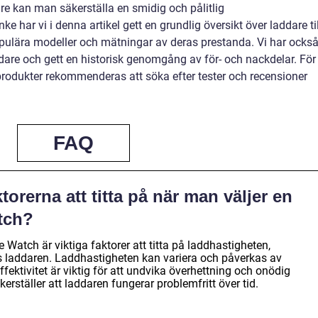
re kan man säkerställa en smidig och pålitlig
e har vi i denna artikel gett en grundlig översikt över laddare til
populära modeller och mätningar av deras prestanda. Vi har ocks
ddare och gett en historisk genomgång av för- och nackdelar. För
produkter rekommenderas att söka efter tester och recensioner
FAQ
ktorerna att titta på när man väljer en
atch?
e Watch är viktiga faktorer att titta på laddhastigheten,
hos laddaren. Laddhastigheten kan variera och påverkas av
ffektivitet är viktig för att undvika överhettning och onödig
kerställer att laddaren fungerar problemfritt över tid.