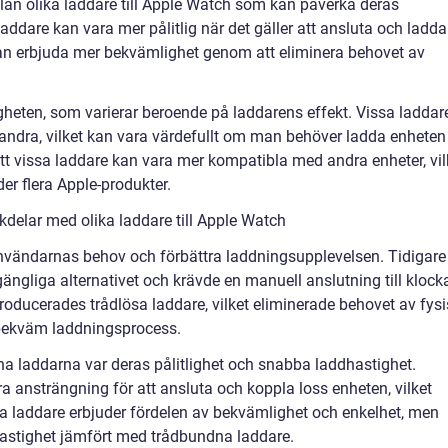
llan olika laddare till Apple Watch som kan påverka deras
ddare kan vara mer pålitlig när det gäller att ansluta och ladda
an erbjuda mer bekvämlighet genom att eliminera behovet av
igheten, som varierar beroende på laddarens effekt. Vissa laddar
ndra, vilket kan vara värdefullt om man behöver ladda enheten
att vissa laddare kan vara mer kompatibla med andra enheter, vil
r flera Apple-produkter.
delar med olika laddare till Apple Watch
 användarnas behov och förbättra laddningsupplevelsen. Tidigare
ängliga alternativet och krävde en manuell anslutning till klock
roducerades trådlösa laddare, vilket eliminerade behovet av fysi
 bekväm laddningsprocess.
a laddarna var deras pålitlighet och snabba laddhastighet.
a ansträngning för att ansluta och koppla loss enheten, vilket
sa laddare erbjuder fördelen av bekvämlighet och enkelhet, men
astighet jämfört med trådbundna laddare.