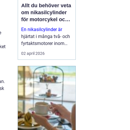
Allt du behöver veta
om nikasilcylinder
för motorcykel och
snöskoter
En nikasilcylinder är
e
hjärtat i många två- och
fyrtaktsmotorer inom
ket
motocross, enduro och
02 april 2026
snöskoter. Rätt utförd
nikasilbeläggning ger
låg friktion, bra
värmeavledning och
an.
lång livslängd. Fel utförd
sk
beläggnin...