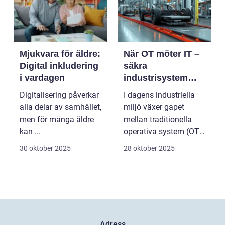
Mjukvara för äldre:
När OT möter IT –
Digital inkludering
säkra
i vardagen
industrisystem
utan att stoppa
Digitalisering påverkar
I dagens industriella
produktionen
alla delar av samhället,
miljö växer gapet
men för många äldre
mellan traditionella
kan ...
operativa system (OT)
och mod...
30 oktober 2025
28 oktober 2025
Adress