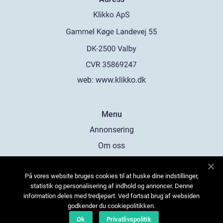
web:
www.klikko.dk
Menu
Annonsering
Om oss
Cookies
På vores website bruges cookies til at huske dine indstillinger,
Kontakta oss
statistik og personalisering af indhold og annoncer. Denne
Sitemap
information deles med tredjepart. Ved fortsat brug af websiden
godkender du cookiepolitikken.
Ok
Privatlivspolitik