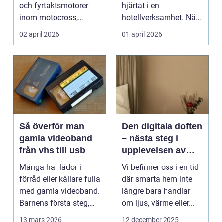
och fyrtaktsmotorer
hjärtat i en
inom motocross,
hotellverksamhet. När
enduro och
bokningar,
02 april 2026
01 april 2026
snöskoter....
incheckning,
betalningar...
Så överför man
Den digitala doften
gamla videoband
– nästa steg i
från vhs till usb
upplevelsen av
smarta hem
Många har lådor i
Vi befinner oss i en tid
förråd eller källare fulla
där smarta hem inte
med gamla videoband.
längre bara handlar
Barnens första steg,
om ljus, värme eller...
släktkalas, s...
13 mars 2026
12 december 2025