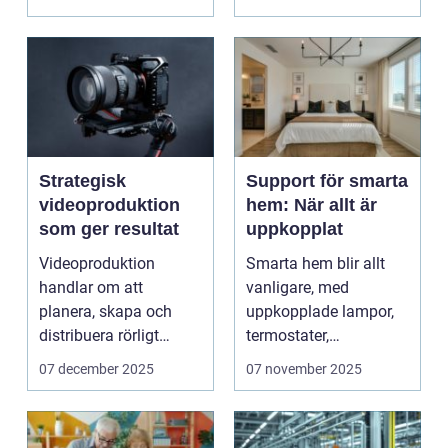
Strategisk
Support för smarta
videoproduktion
hem: När allt är
som ger resultat
uppkopplat
Videoproduktion
Smarta hem blir allt
handlar om att
vanligare, med
planera, skapa och
uppkopplade lampor,
distribuera rörligt
termostater,
innehåll som fö...
säkerhetskameror och
07 december 2025
07 november 2025
k&oum...