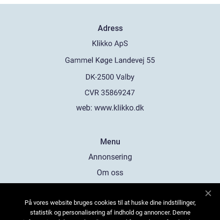
Adress
web:
www.klikko.dk
Menu
Annonsering
Om oss
Cookies
På vores website bruges cookies til at huske dine indstillinger,
Kontakta oss
statistik og personalisering af indhold og annoncer. Denne
Sitemap