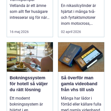
motorcykel och
Vetlanda är ett ämne
En nikasilcylinder är
snöskoter
som allt fler husägare
hjärtat i många två-
intresserar sig för när
och fyrtaktsmotorer
energipriserna ökar ...
inom motocross,
enduro och
16 maj 2026
02 april 2026
snöskoter....
Bokningssystem
Så överför man
för hotell så väljer
gamla videoband
du rätt lösning
från vhs till usb
Ett modernt
Många har lådor i
bokningssystem är
förråd eller källare fulla
hjärtat i en
med gamla videoband.