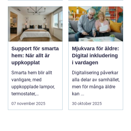
Support för smarta
Mjukvara för äldre:
hem: När allt är
Digital inkludering
uppkopplat
i vardagen
Smarta hem blir allt
Digitalisering påverkar
vanligare, med
alla delar av samhället,
uppkopplade lampor,
men för många äldre
termostater,
kan ...
säkerhetskameror och
07 november 2025
30 oktober 2025
k&oum...