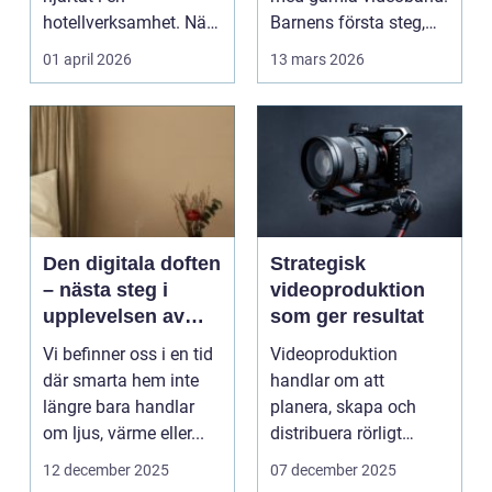
hotellverksamhet. När
Barnens första steg,
bokningar,
släktkalas, s...
01 april 2026
13 mars 2026
incheckning,
betalningar...
Den digitala doften
Strategisk
– nästa steg i
videoproduktion
upplevelsen av
som ger resultat
smarta hem
Vi befinner oss i en tid
Videoproduktion
där smarta hem inte
handlar om att
längre bara handlar
planera, skapa och
om ljus, värme eller...
distribuera rörligt
innehåll som fö...
12 december 2025
07 december 2025