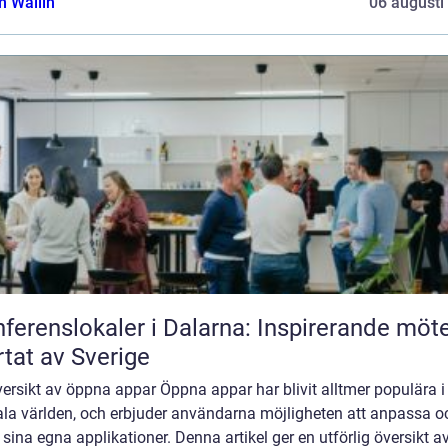
 Wallin
06 augusti
ferenslokaler i Dalarna: Inspirerande möte
rtat av Sverige
ersikt av öppna appar Öppna appar har blivit alltmer populära i
tala världen, och erbjuder användarna möjligheten att anpassa o
sina egna applikationer. Denna artikel ger en utförlig översikt a