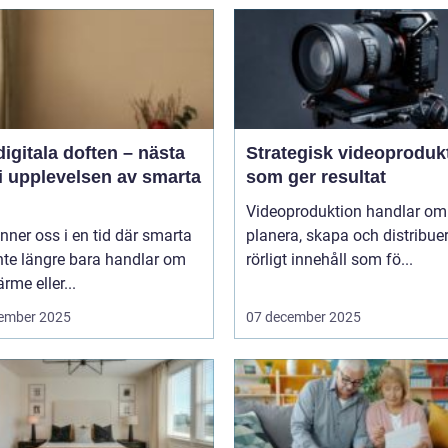
igitala doften – nästa
Strategisk videoproduk
i upplevelsen av smarta
som ger resultat
Videoproduktion handlar om 
inner oss i en tid där smarta
planera, skapa och distribue
nte längre bara handlar om
rörligt innehåll som fö...
ärme eller...
ember 2025
07 december 2025