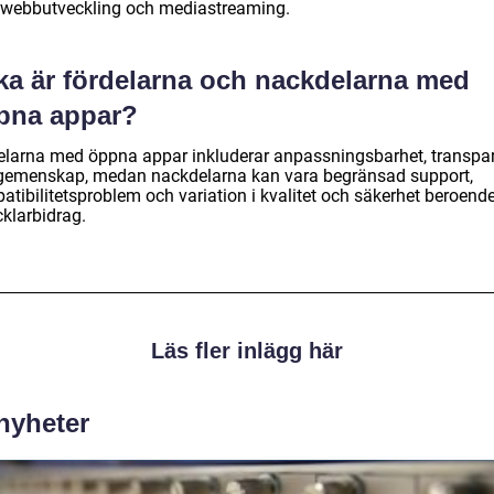
webbutveckling och mediastreaming.
lka är fördelarna och nackdelarna med
pna appar?
elarna med öppna appar inkluderar anpassningsbarhet, transpa
gemenskap, medan nackdelarna kan vara begränsad support,
atibilitetsproblem och variation i kvalitet och säkerhet beroend
cklarbidrag.
Läs fler inlägg här
 nyheter