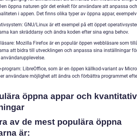
Den öppna naturen gör det enkelt för användare att anpassa oc
aliteten i appen. Det finns olika typer av öppna appar, exempelv
ativsystem: GNU/Linux är ett exempel på ett öppet operativsyst
rna kan skräddarsy och ändra koden efter sina egna behov.
läsare: Mozilla Firefox är en populär öppen webbläsare som till
na att bidra till utvecklingen och anpassa sina inställningar fö
 användarupplevelse.
e-program: LibreOffice, som är en öppen källkod-variant av Micro
 ger användare möjlighet att ändra och förbättra programmet efte
ulära öppna appar och kvantitati
ningar
ra av de mest populära öppna
rna är: