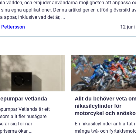
tala världen, och erbjuder användarna möjligheten att anpassa o
sina egna applikationer. Denna artikel ger en utförlig översikt a
 appar, inklusive vad det är, ...
e Pettersson
12 juni
epumpar vetlanda
Allt du behöver veta o
nikasilcylinder för
pumpar Vetlanda är ett
motorcykel och snösko
om allt fler husägare
serar sig för när
En nikasilcylinder är hjärtat i
priserna ökar ...
många två- och fyrtaktsmoto