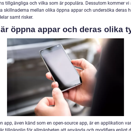
ns tillgängliga och vilka som är populära. Dessutom kommer vi 
ra skillnaderna mellan olika öppna appar och undersöka deras hi
elar samt risker.
är öppna appar och deras olika t
n app, även känd som en open-source app, är en applikation va
är tillgänglig för allmänheten att använda och modifiera enligt 