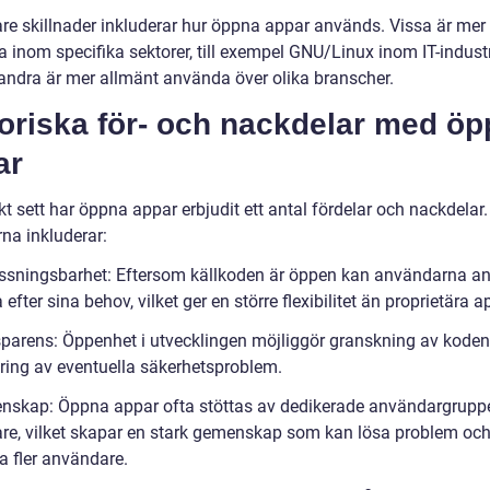
gare skillnader inkluderar hur öppna appar används. Vissa är mer
 inom specifika sektorer, till exempel GNU/Linux inom IT-industr
ndra är mer allmänt använda över olika branscher.
toriska för- och nackdelar med ö
ar
kt sett har öppna appar erbjudit ett antal fördelar och nackdelar.
na inkluderar:
ssningsbarhet: Eftersom källkoden är öppen kan användarna a
efter sina behov, vilket ger en större flexibilitet än proprietära a
sparens: Öppenhet i utvecklingen möjliggör granskning av kode
ering av eventuella säkerhetsproblem.
nskap: Öppna appar ofta stöttas av dedikerade användargrupp
are, vilket skapar en stark gemenskap som kan lösa problem oc
a fler användare.