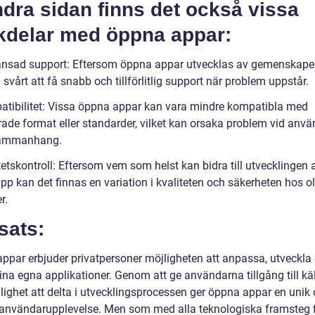
dra sidan finns det också vissa
kdelar med öppna appar:
änsad support: Eftersom öppna appar utvecklas av gemenskape
 svårt att få snabb och tillförlitlig support när problem uppstår.
atibilitet: Vissa öppna appar kan vara mindre kompatibla med
rade format eller standarder, vilket kan orsaka problem vid anvä
sammanhang.
tetskontroll: Eftersom vem som helst kan bidra till utvecklingen 
p kan det finnas en variation i kvaliteten och säkerheten hos ol
r.
sats:
ppar erbjuder privatpersoner möjligheten att anpassa, utveckla
ina egna applikationer. Genom att ge användarna tillgång till kä
lighet att delta i utvecklingsprocessen ger öppna appar en unik
l användarupplevelse. Men som med alla teknologiska framsteg 