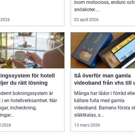
inom motocross, enduro och
snöskoter....
 2026
02 april 2026
ingssystem för hotell
Så överför man gamla
ljer du rätt lösning
videoband från vhs till
odernt bokningssystem är
Många har lådor i förråd elle
t i en hotellverksamhet. När
källare fulla med gamla
gar, incheckning,
videoband. Barnens första st
ingar...
släktkalas, s...
l 2026
13 mars 2026