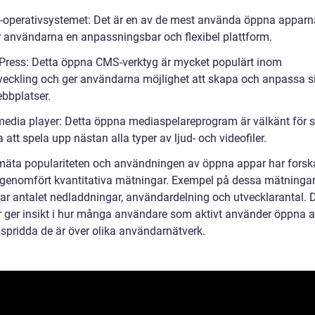
x-operativsystemet: Det är en av de mest använda öppna apparn
r användarna en anpassningsbar och flexibel plattform.
Press: Detta öppna CMS-verktyg är mycket populärt inom
eckling och ger användarna möjlighet att skapa och anpassa s
bbplatser.
media player: Detta öppna mediaspelareprogram är välkänt för s
att spela upp nästan alla typer av ljud- och videofiler.
 mäta populariteten och användningen av öppna appar har forsk
 genomfört kvantitativa mätningar. Exempel på dessa mätninga
rar antalet nedladdningar, användardelning och utvecklarantal. 
 ger insikt i hur många användare som aktivt använder öppna 
 spridda de är över olika användarnätverk.