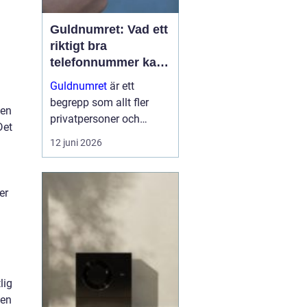
Guldnumret: Vad ett
riktigt bra
telefonnummer kan
göra för dig
Guldnumret
är ett
begrepp som allt fler
men
privatpersoner och
Det
företag får upp ögonen
12 juni 2026
för när de vill sticka ut,
bli ihågkomna och
förenkla sin
er
vardagstelefoni. Genom
tjänste...
lig
gen