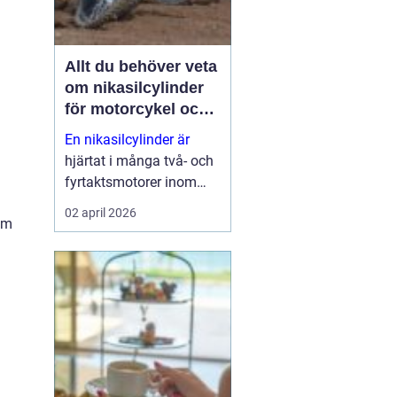
Allt du behöver veta
om nikasilcylinder
för motorcykel och
snöskoter
En nikasilcylinder är
hjärtat i många två- och
fyrtaktsmotorer inom
motocross, enduro och
02 april 2026
nom
snöskoter. Rätt utförd
nikasilbeläggning ger
låg friktion, bra
värmeavledning och
lång livslängd. Fel utförd
beläggnin...
a