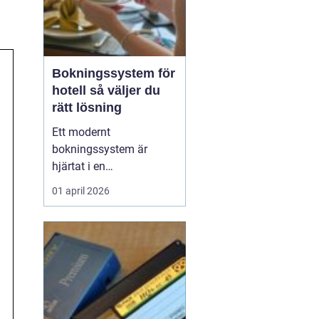
Bokningssystem för
hotell så väljer du
rätt lösning
Ett modernt
bokningssystem är
hjärtat i en
hotellverksamhet. När
01 april 2026
bokningar, incheckning,
betalningar och
kommunikation sitter
ihop i ett flöde frigörs tid
till gästerna och
intäkterna blir lättare att
styra. Samtidigt är