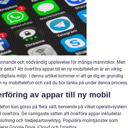
spännande och nödvändig upplevelse för många människor. Men
detta? Att överföra appar till en ny mobiltelefon är en viktig
digitala miljö. I denna artikel kommer vi att ge dig en grundlig
 en ny mobiltelefon och vad du bör tänka på under denna process
rföring av appar till ny mobil
elefon kan göras på flera sätt, beroende på vilket operativsystem
l överföra. De vanligaste sätten att överföra appar inkluderar
lutning och tredjepartsverktyg. Populära molntjänster som
derar Google Drive, iCloud och Dropbox.