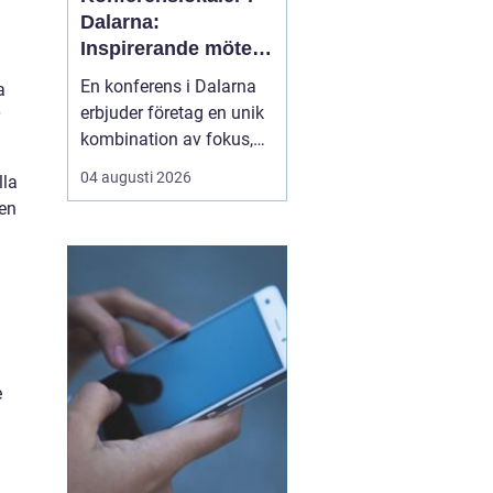
Dalarna:
Inspirerande möten
i hjärtat av Sverige
En konferens i Dalarna
a
erbjuder företag en unik
kombination av fokus,
återhämtning och
04 augusti 2026
lla
gemensamma
len
upplevelser som stärker
både arbetsrelationer
och kreativitet. Regionen
lockar med storslagen
natur, tydliga årstider o...
e