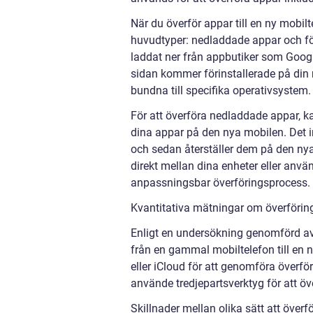
När du överför appar till en ny mobil
huvudtyper: nedladdade appar och fö
laddat ner från appbutiker som Googl
sidan kommer förinstallerade på din m
bundna till specifika operativsystem.
För att överföra nedladdade appar, k
dina appar på den nya mobilen. Det 
och sedan återställer dem på den ny
direkt mellan dina enheter eller anv
anpassningsbar överföringsprocess.
Kvantitativa mätningar om överföring
Enligt en undersökning genomförd a
från en gammal mobiltelefon till en
eller iCloud för att genomföra över
använde tredjepartsverktyg för att öv
Skillnader mellan olika sätt att överfö