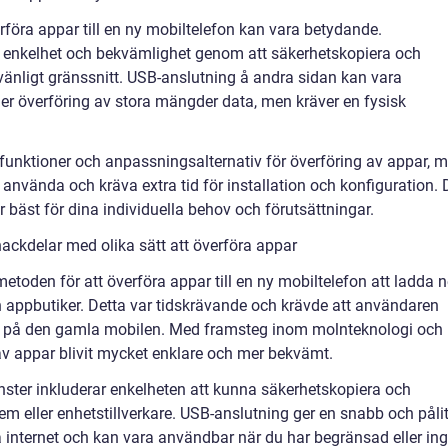
erföra appar till en ny mobiltelefon kan vara betydande.
 enkelhet och bekvämlighet genom att säkerhetskopiera och
änligt gränssnitt. USB-anslutning å andra sidan kan vara
ler överföring av stora mängder data, men kräver en fysisk
 funktioner och anpassningsalternativ för överföring av appar, 
använda och kräva extra tid för installation och konfiguration. 
ar bäst för dina individuella behov och förutsättningar.
ackdelar med olika sätt att överföra appar
metoden för att överföra appar till en ny mobiltelefon att ladda n
n appbutiker. Detta var tidskrävande och krävde att användaren
at på den gamla mobilen. Med framsteg inom molnteknologi och
v appar blivit mycket enklare och mer bekvämt.
ster inkluderar enkelheten att kunna säkerhetskopiera och
em eller enhetstillverkare. USB-anslutning ger en snabb och pålit
 internet och kan vara användbar när du har begränsad eller in