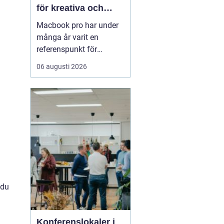
för kreativa och
professionella
Macbook pro har under
användare
många år varit en
referenspunkt för
bärbara datorer inom
06 augusti 2026
kreativt och
professionellt arbete.
Modellen kombinerar
hög prestanda,
genomtänkt design och
lång livslängd på ett sätt
.
som gör den intressant
för både företag och
privatp...
 du
Konferenslokaler i