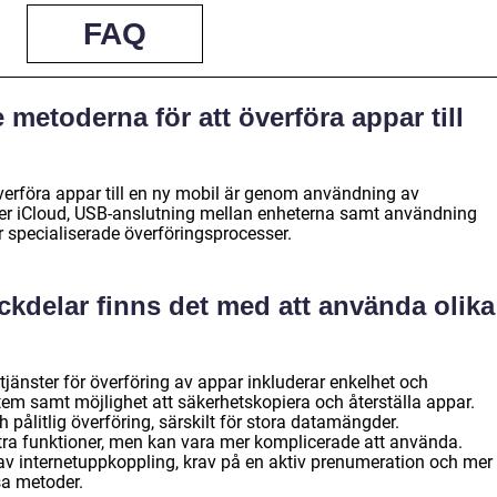
FAQ
e metoderna för att överföra appar till
verföra appar till en ny mobil är genom användning av
ler iCloud, USB-anslutning mellan enheterna samt användning
r specialiserade överföringsprocesser.
ackdelar finns det med att använda olika
?
änster för överföring av appar inkluderar enkelhet och
em samt möjlighet att säkerhetskopiera och återställa appar.
pålitlig överföring, särskilt för stora datamängder.
tra funktioner, men kan vara mer komplicerade att använda.
av internetuppkoppling, krav på en aktiv prenumeration och mer
sa metoder.