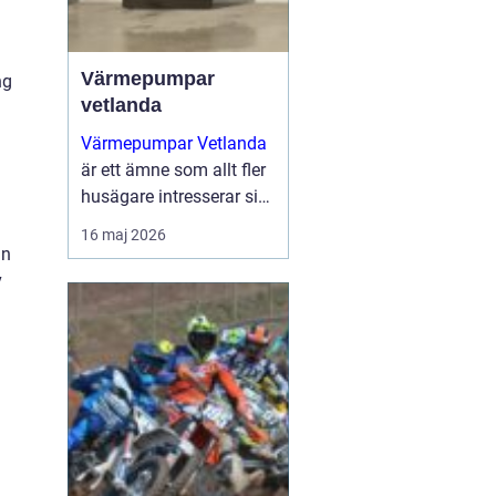
Värmepumpar
ng
vetlanda
Värmepumpar Vetlanda
är ett ämne som allt fler
husägare intresserar sig
för när energipriserna
16 maj 2026
ökar och kraven på
an
hållbara lösningar blir
v
tydligare. Genom att
utnyttja lagrad solen...