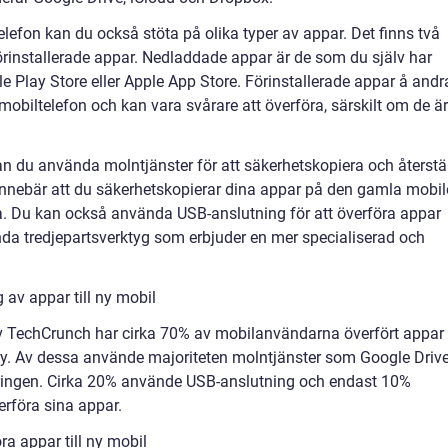
telefon kan du också stöta på olika typer av appar. Det finns två
rinstallerade appar. Nedladdade appar är de som du själv har
e Play Store eller Apple App Store. Förinstallerade appar å andr
obiltelefon och kan vara svårare att överföra, särskilt om de är
an du använda molntjänster för att säkerhetskopiera och återstä
innebär att du säkerhetskopierar dina appar på den gamla mobi
a. Du kan också använda USB-anslutning för att överföra appar
ända tredjepartsverktyg som erbjuder en mer specialiserad och
 av appar till ny mobil
v TechCrunch har cirka 70% av mobilanvändarna överfört appar
 ny. Av dessa använde majoriteten molntjänster som Google Driv
föringen. Cirka 20% använde USB-anslutning och endast 10%
erföra sina appar.
ra appar till ny mobil