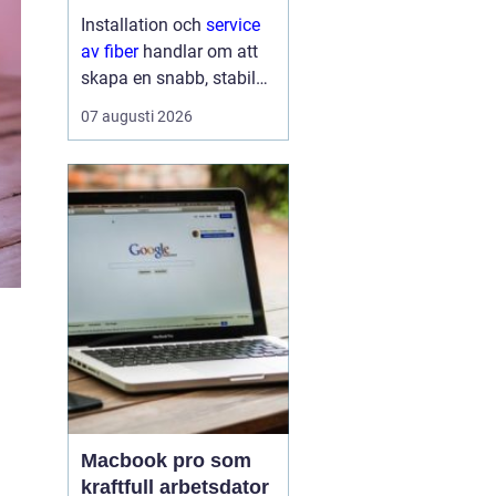
lösning till
Installation och
service
av fiber
handlar om att
skapa en snabb, stabil
och driftsäker
07 augusti 2026
internetanslutning som
håller för många års
användning...
Macbook pro som
kraftfull arbetsdator