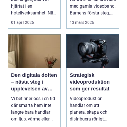
hjärtat i en
med gamla videoband.
hotellverksamhet. När
Barnens första steg,
bokningar,
släktkalas, s...
01 april 2026
13 mars 2026
incheckning,
betalningar...
Den digitala doften
Strategisk
– nästa steg i
videoproduktion
upplevelsen av
som ger resultat
smarta hem
Vi befinner oss i en tid
Videoproduktion
där smarta hem inte
handlar om att
längre bara handlar
planera, skapa och
om ljus, värme eller...
distribuera rörligt
innehåll som fö...