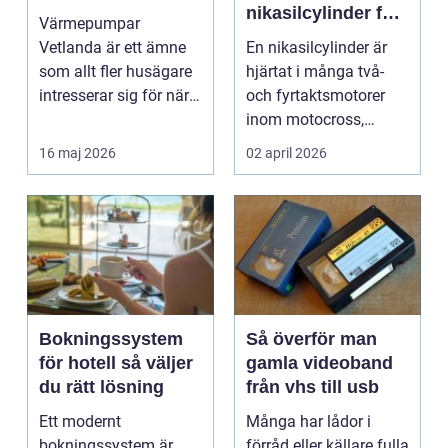
nikasilcylinder för
Värmepumpar
motorcykel och
Vetlanda är ett ämne
En nikasilcylinder är
snöskoter
som allt fler husägare
hjärtat i många två-
intresserar sig för när
och fyrtaktsmotorer
energipriserna ökar ...
inom motocross,
enduro och
16 maj 2026
02 april 2026
snöskoter....
Bokningssystem
Så överför man
för hotell så väljer
gamla videoband
du rätt lösning
från vhs till usb
Ett modernt
Många har lådor i
bokningssystem är
förråd eller källare fulla