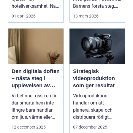
hotellverksamhet. När
Barnens första steg,
bokningar,
släktkalas, s...
01 april 2026
13 mars 2026
incheckning,
betalningar...
Den digitala doften
Strategisk
– nästa steg i
videoproduktion
upplevelsen av
som ger resultat
smarta hem
Vi befinner oss i en tid
Videoproduktion
där smarta hem inte
handlar om att
längre bara handlar
planera, skapa och
om ljus, värme eller...
distribuera rörligt
innehåll som fö...
12 december 2025
07 december 2025