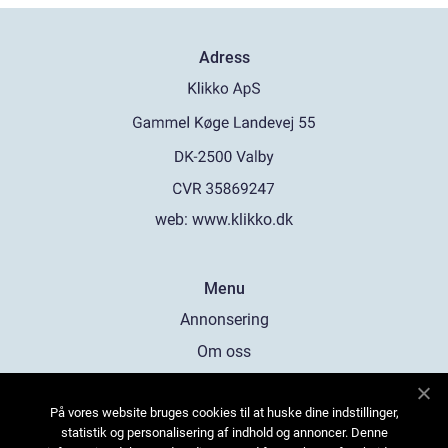
Adress
web:
www.klikko.dk
Menu
Annonsering
Om oss
Cookies
På vores website bruges cookies til at huske dine indstillinger,
Kontakta oss
statistik og personalisering af indhold og annoncer. Denne
Sitemap