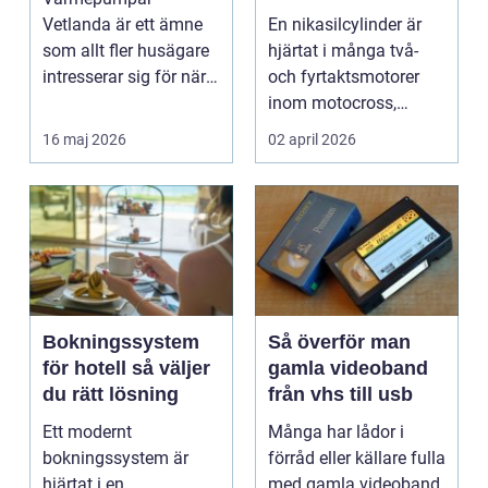
motorcykel och
Vetlanda är ett ämne
En nikasilcylinder är
snöskoter
som allt fler husägare
hjärtat i många två-
intresserar sig för när
och fyrtaktsmotorer
energipriserna ökar ...
inom motocross,
enduro och
16 maj 2026
02 april 2026
snöskoter....
Bokningssystem
Så överför man
för hotell så väljer
gamla videoband
du rätt lösning
från vhs till usb
Ett modernt
Många har lådor i
bokningssystem är
förråd eller källare fulla
hjärtat i en
med gamla videoband.