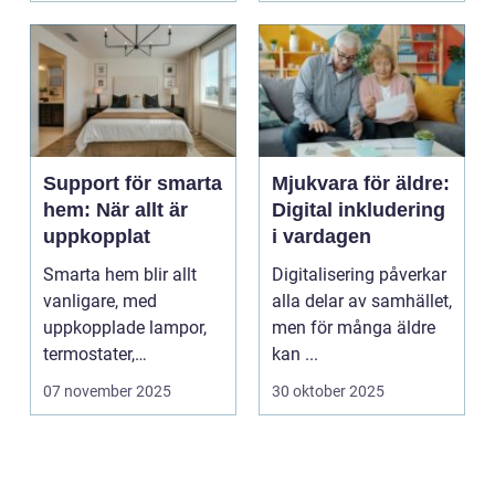
Support för smarta
Mjukvara för äldre:
hem: När allt är
Digital inkludering
uppkopplat
i vardagen
Smarta hem blir allt
Digitalisering påverkar
vanligare, med
alla delar av samhället,
uppkopplade lampor,
men för många äldre
termostater,
kan ...
säkerhetskameror och
07 november 2025
30 oktober 2025
k&oum...