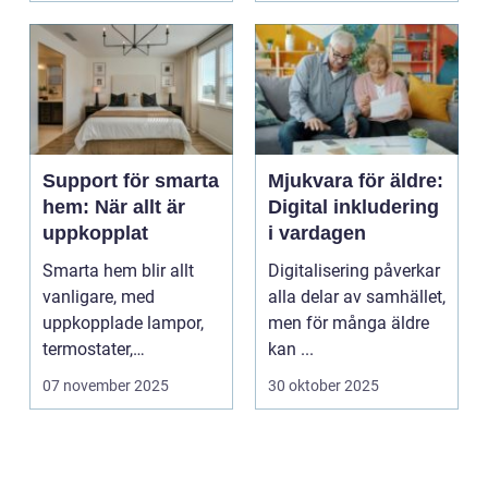
Support för smarta
Mjukvara för äldre:
hem: När allt är
Digital inkludering
uppkopplat
i vardagen
Smarta hem blir allt
Digitalisering påverkar
vanligare, med
alla delar av samhället,
uppkopplade lampor,
men för många äldre
termostater,
kan ...
säkerhetskameror och
07 november 2025
30 oktober 2025
k&oum...