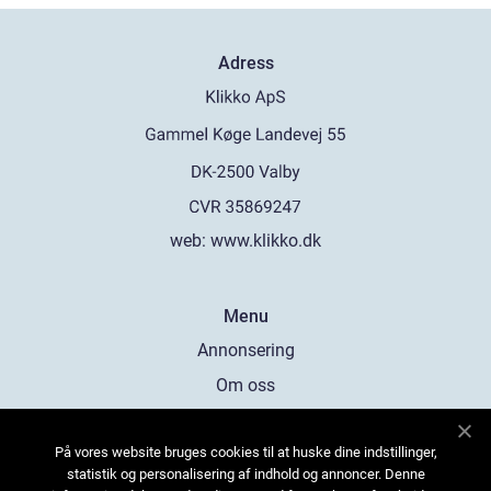
Adress
web:
www.klikko.dk
Menu
Annonsering
Om oss
Cookies
På vores website bruges cookies til at huske dine indstillinger,
Kontakta oss
statistik og personalisering af indhold og annoncer. Denne
Sitemap