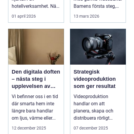
hotellverksamhet. När
Barnens första steg,
bokningar,
släktkalas, s...
01 april 2026
13 mars 2026
incheckning,
betalningar...
Den digitala doften
Strategisk
– nästa steg i
videoproduktion
upplevelsen av
som ger resultat
smarta hem
Vi befinner oss i en tid
Videoproduktion
där smarta hem inte
handlar om att
längre bara handlar
planera, skapa och
om ljus, värme eller...
distribuera rörligt
innehåll som fö...
12 december 2025
07 december 2025