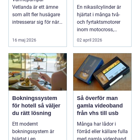
motorcykel och
Vetlanda är ett ämne
En nikasilcylinder är
snöskoter
som allt fler husägare
hjärtat i många två-
intresserar sig för när
och fyrtaktsmotorer
energipriserna ökar ...
inom motocross,
enduro och
16 maj 2026
02 april 2026
snöskoter....
Bokningssystem
Så överför man
för hotell så väljer
gamla videoband
du rätt lösning
från vhs till usb
Ett modernt
Många har lådor i
bokningssystem är
förråd eller källare fulla
hjärtat i en
med gamla videoband.