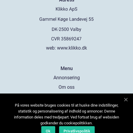
web:
www.klikko.dk
Menu
Annonsering
Om oss
Cookies
På vores website bruges cookies til at huske dine indstillinger,
Kontakta oss
statistik og personalisering af indhold og annoncer. Denne
Sitemap
information deles med tredjepart. Ved fortsat brug af websiden
godkender du cookiepolitikken.
Ok
Privatlivspolitik