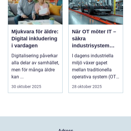
Mjukvara för äldre:
När OT möter IT –
Digital inkludering
säkra
i vardagen
industrisystem
utan att stoppa
Digitalisering påverkar
I dagens industriella
produktionen
alla delar av samhället,
miljö växer gapet
men för många äldre
mellan traditionella
kan ...
operativa system (OT)
och mod...
30 oktober 2025
28 oktober 2025
Adress