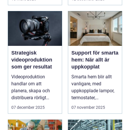
Strategisk
Support för smarta
videoproduktion
hem: När allt är
som ger resultat
uppkopplat
Videoproduktion
Smarta hem blir allt
handlar om att
vanligare, med
planera, skapa och
uppkopplade lampor,
distribuera rörligt
termostater,
innehåll som fö...
säkerhetskameror och
07 december 2025
07 november 2025
k&oum...