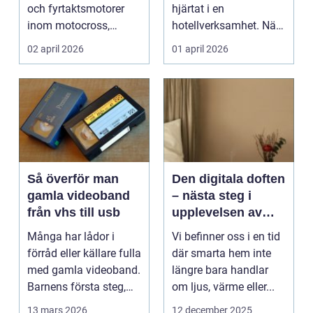
och fyrtaktsmotorer
hjärtat i en
inom motocross,
hotellverksamhet. När
enduro och
bokningar,
02 april 2026
01 april 2026
snöskoter....
incheckning,
betalningar...
Så överför man
Den digitala doften
gamla videoband
– nästa steg i
från vhs till usb
upplevelsen av
smarta hem
Många har lådor i
Vi befinner oss i en tid
förråd eller källare fulla
där smarta hem inte
med gamla videoband.
längre bara handlar
Barnens första steg,
om ljus, värme eller...
släktkalas, s...
13 mars 2026
12 december 2025