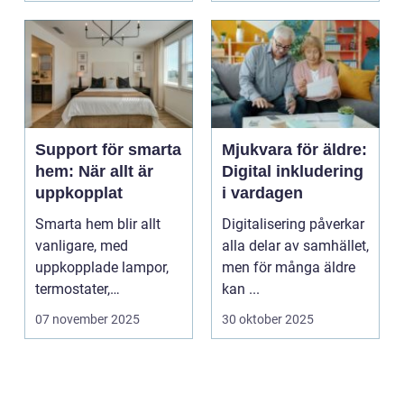
Support för smarta
Mjukvara för äldre:
hem: När allt är
Digital inkludering
uppkopplat
i vardagen
Smarta hem blir allt
Digitalisering påverkar
vanligare, med
alla delar av samhället,
uppkopplade lampor,
men för många äldre
termostater,
kan ...
säkerhetskameror och
07 november 2025
30 oktober 2025
k&oum...