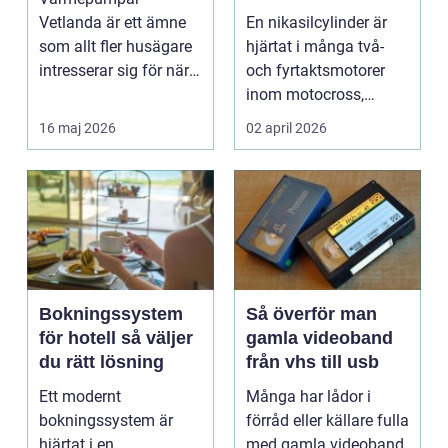
motorcykel och
Vetlanda är ett ämne
En nikasilcylinder är
snöskoter
som allt fler husägare
hjärtat i många två-
intresserar sig för när
och fyrtaktsmotorer
energipriserna ökar ...
inom motocross,
enduro och
16 maj 2026
02 april 2026
snöskoter....
Bokningssystem
Så överför man
för hotell så väljer
gamla videoband
du rätt lösning
från vhs till usb
Ett modernt
Många har lådor i
bokningssystem är
förråd eller källare fulla
hjärtat i en
med gamla videoband.