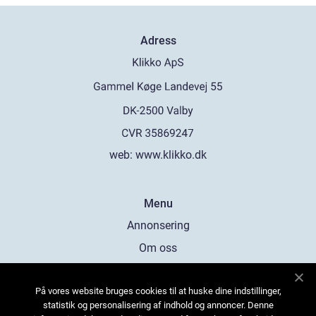
Adress
web:
www.klikko.dk
Menu
Annonsering
Om oss
Cookies
På vores website bruges cookies til at huske dine indstillinger,
Kontakta oss
statistik og personalisering af indhold og annoncer. Denne
Sitemap