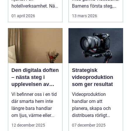
hotellverksamhet. När
Barnens första steg,
bokningar,
släktkalas, s...
01 april 2026
13 mars 2026
incheckning,
betalningar...
Den digitala doften
Strategisk
– nästa steg i
videoproduktion
upplevelsen av
som ger resultat
smarta hem
Vi befinner oss i en tid
Videoproduktion
där smarta hem inte
handlar om att
längre bara handlar
planera, skapa och
om ljus, värme eller...
distribuera rörligt
innehåll som fö...
12 december 2025
07 december 2025