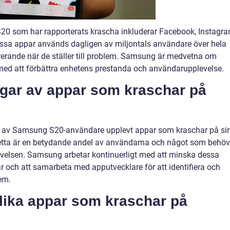
0 som har rapporterats krascha inkluderar Facebook, Instagra
ssa appar används dagligen av miljontals användare över hela
trerande när de ställer till problem. Samsung är medvetna om
med att förbättra enhetens prestanda och användarupplevelse.
ngar av appar som kraschar på
0% av Samsung S20-användare upplevt appar som kraschar på si
etta är en betydande andel av användarna och något som behöv
evelsen. Samsung arbetar kontinuerligt med att minska dessa
och att samarbeta med apputvecklare för att identifiera och
em.
olika appar som kraschar på