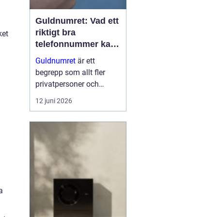
Guldnumret: Vad ett
riktigt bra
ket
telefonnummer kan
göra för dig
Guldnumret
är ett
begrepp som allt fler
privatpersoner och
företag får upp ögonen
12 juni 2026
för när de vill sticka ut,
bli ihågkomna och
förenkla sin
vardagstelefoni. Genom
tjänste...
a