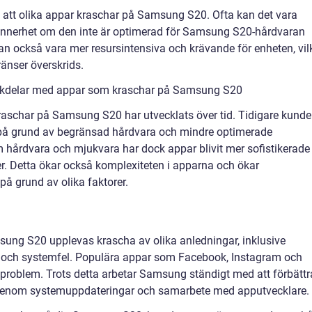
ill att olika appar kraschar på Samsung S20. Ofta kan det vara
 synnerhet om den inte är optimerad för Samsung S20-hårdvaran
an också vara mer resursintensiva och krävande för enheten, vil
ränser överskrids.
ackdelar med appar som kraschar på Samsung S20
aschar på Samsung S20 har utvecklats över tid. Tidigare kunde
 på grund av begränsad hårdvara och mindre optimerade
hårdvara och mjukvara har dock appar blivit mer sofistikerade
r. Detta ökar också komplexiteten i apparna och ökar
på grund av olika faktorer.
ng S20 upplevas krascha av olika anledningar, inklusive
r och systemfel. Populära appar som Facebook, Instagram och
roblem. Trots detta arbetar Samsung ständigt med att förbättr
genom systemuppdateringar och samarbete med apputvecklare.