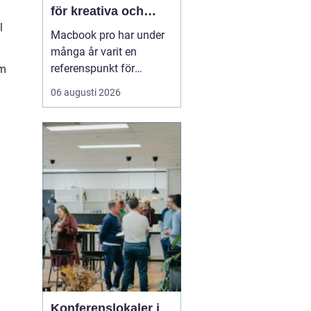
för kreativa och
l
professionella
Macbook pro har under
användare
många år varit en
referenspunkt för
om
bärbara datorer inom
06 augusti 2026
kreativt och
.
professionellt arbete.
Modellen kombinerar
hög prestanda,
genomtänkt design och
lång livslängd på ett sätt
som gör den intressant
för både företag och
privatp...
Konferenslokaler i