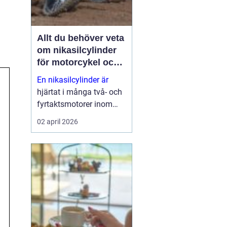
Allt du behöver veta
om nikasilcylinder
för motorcykel och
snöskoter
En nikasilcylinder är
hjärtat i många två- och
fyrtaktsmotorer inom
motocross, enduro och
02 april 2026
snöskoter. Rätt utförd
nikasilbeläggning ger
låg friktion, bra
värmeavledning och
lång livslängd. Fel utförd
beläggnin...