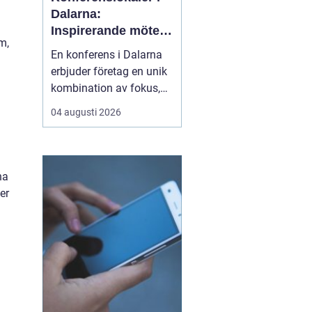
Dalarna:
Inspirerande möten
m,
i hjärtat av Sverige
En konferens i Dalarna
erbjuder företag en unik
kombination av fokus,
återhämtning och
04 augusti 2026
gemensamma
upplevelser som stärker
både arbetsrelationer
och kreativitet. Regionen
na
lockar med storslagen
er
natur, tydliga årstider o...