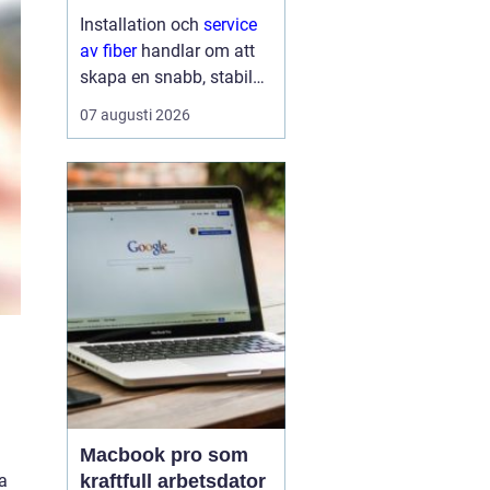
lösning till
Installation och
service
av fiber
handlar om att
skapa en snabb, stabil
och driftsäker
07 augusti 2026
internetanslutning som
håller för många års
användning...
Macbook pro som
ga
kraftfull arbetsdator