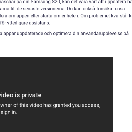
aschar på din Samsung S20, kan det vara värt att uppdatera b
rna till de senaste versionerna. Du kan också försöka rensa
llera om appen eller starta om enheten. Om problemet kvarstår 
r ytterligare assistans.
 dina appar uppdaterade och optimera din användarupplevelse på