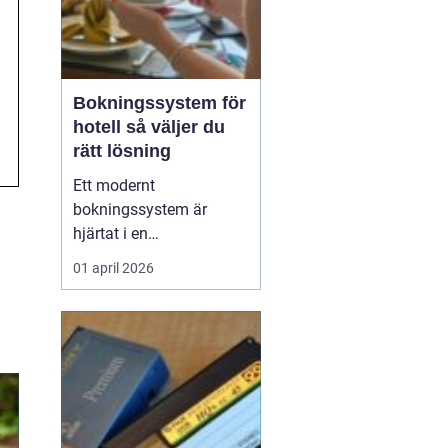
Bokningssystem för
hotell så väljer du
rätt lösning
Ett modernt
bokningssystem är
hjärtat i en
hotellverksamhet. När
01 april 2026
bokningar, incheckning,
betalningar och
kommunikation sitter
ihop i ett flöde frigörs tid
till gästerna och
intäkterna blir lättare att
styra. Samtidigt är