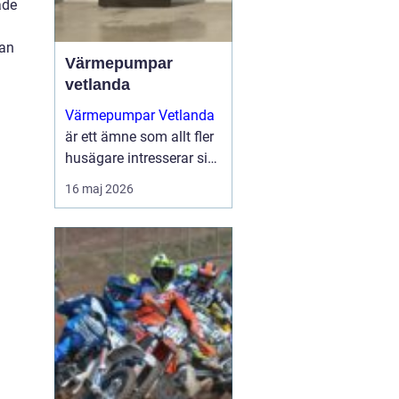
åde
kan
Värmepumpar
vetlanda
Värmepumpar Vetlanda
är ett ämne som allt fler
husägare intresserar sig
för när energipriserna
16 maj 2026
ökar och kraven på
hållbara lösningar blir
tydligare. Genom att
utnyttja lagrad solen...