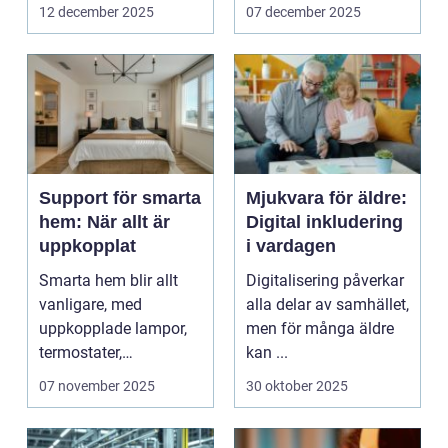
innehåll som fö...
12 december 2025
07 december 2025
Support för smarta
Mjukvara för äldre:
hem: När allt är
Digital inkludering
uppkopplat
i vardagen
Smarta hem blir allt
Digitalisering påverkar
vanligare, med
alla delar av samhället,
uppkopplade lampor,
men för många äldre
termostater,
kan ...
säkerhetskameror och
07 november 2025
30 oktober 2025
k&oum...