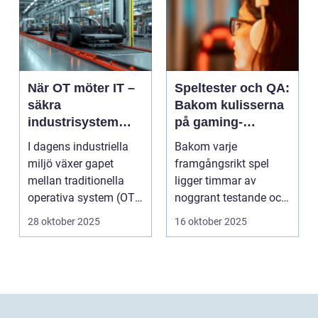
När OT möter IT –
Speltester och QA:
säkra
Bakom kulisserna
industrisystem
på gaming-
utan att stoppa
industrin
I dagens industriella
Bakom varje
produktionen
miljö växer gapet
framgångsrikt spel
mellan traditionella
ligger timmar av
operativa system (OT)
noggrant testande och
och mod...
kvalitetssäkring. S...
28 oktober 2025
16 oktober 2025