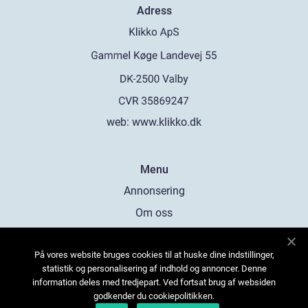
Adress
web:
www.klikko.dk
Menu
Annonsering
Om oss
Cookies
På vores website bruges cookies til at huske dine indstillinger,
Kontakta oss
statistik og personalisering af indhold og annoncer. Denne
Sitemap
information deles med tredjepart. Ved fortsat brug af websiden
godkender du cookiepolitikken.