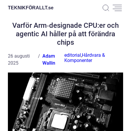
TEKNIKFÖRALLT.
se
Varför Arm‑designade CPU:er och
agentic AI håller på att förändra
chips
editorial
,
Hårdvara &
26 augusti
Adam
Komponenter
2025
Wallin