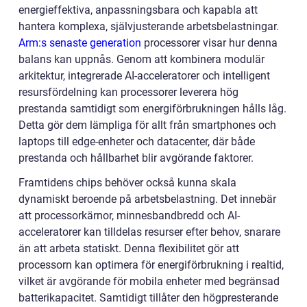
energieffektiva, anpassningsbara och kapabla att
hantera komplexa, självjusterande arbetsbelastningar.
Arm:s senaste generation
processorer visar hur denna
balans kan uppnås. Genom att kombinera modulär
arkitektur, integrerade AI-acceleratorer och intelligent
resursfördelning kan processorer leverera hög
prestanda samtidigt som energiförbrukningen hålls låg.
Detta gör dem lämpliga för allt från smartphones och
laptops till edge-enheter och datacenter, där både
prestanda och hållbarhet blir avgörande faktorer.
Framtidens chips behöver också kunna skala
dynamiskt beroende på arbetsbelastning. Det innebär
att processorkärnor, minnesbandbredd och AI-
acceleratorer kan tilldelas resurser efter behov, snarare
än att arbeta statiskt. Denna flexibilitet gör att
processorn kan optimera för energiförbrukning i realtid,
vilket är avgörande för mobila enheter med begränsad
batterikapacitet. Samtidigt tillåter den högpresterande