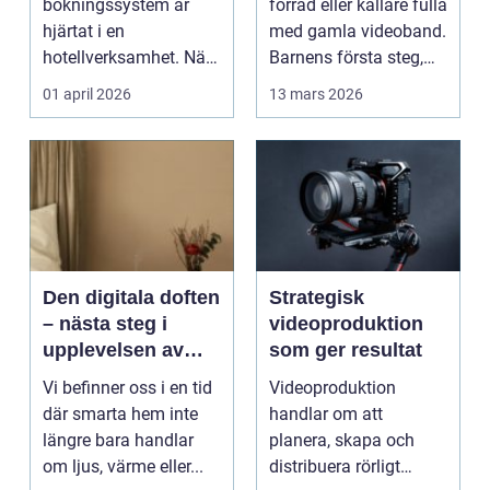
bokningssystem är
förråd eller källare fulla
hjärtat i en
med gamla videoband.
hotellverksamhet. När
Barnens första steg,
bokningar,
släktkalas, s...
01 april 2026
13 mars 2026
incheckning,
betalningar...
Den digitala doften
Strategisk
– nästa steg i
videoproduktion
upplevelsen av
som ger resultat
smarta hem
Vi befinner oss i en tid
Videoproduktion
där smarta hem inte
handlar om att
längre bara handlar
planera, skapa och
om ljus, värme eller...
distribuera rörligt