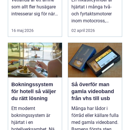
snöskoter
som allt fler husägare
hjärtat i många två-
intresserar sig för när
och fyrtaktsmotorer
energipriserna ökar ...
inom motocross,
enduro och
16 maj 2026
02 april 2026
snöskoter....
Bokningssystem
Så överför man
för hotell så väljer
gamla videoband
du rätt lösning
från vhs till usb
Ett modernt
Många har lådor i
bokningssystem är
förråd eller källare fulla
hjärtat i en
med gamla videoband.
hotellverksamhet. När
Barnens första steg,