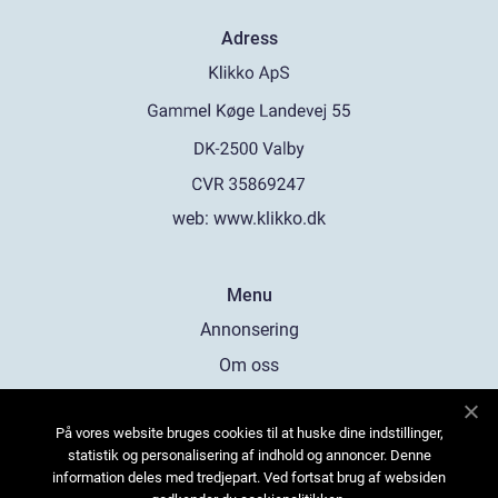
Adress
web:
www.klikko.dk
Menu
Annonsering
Om oss
Cookies
På vores website bruges cookies til at huske dine indstillinger,
Kontakta oss
statistik og personalisering af indhold og annoncer. Denne
Sitemap
information deles med tredjepart. Ved fortsat brug af websiden