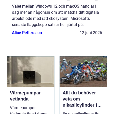
Valet mellan Windows 12 och macOS handlar i
dag mer än någonsin om att matcha ditt digitala
arbetsflöde med rätt ekosystem. Microsofts
senaste flaggskepp satsar helhjärtat på
banbrytande AI-integration och maximal flex...
Alice Pettersson
12 juni 2026
Värmepumpar
Allt du behöver
vetlanda
veta om
nikasilcylinder för
Värmepumpar
motorcykel och
Vetlanda är ett ämne
En nikasilcylinder är