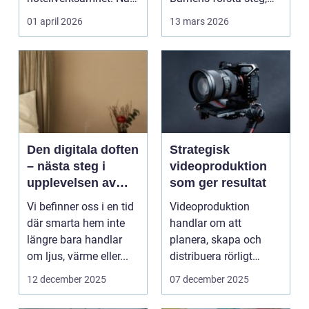
bokningar,
släktkalas, s...
01 april 2026
13 mars 2026
incheckning,
betalningar...
Den digitala doften
Strategisk
– nästa steg i
videoproduktion
upplevelsen av
som ger resultat
smarta hem
Vi befinner oss i en tid
Videoproduktion
där smarta hem inte
handlar om att
längre bara handlar
planera, skapa och
om ljus, värme eller...
distribuera rörligt
innehåll som fö...
12 december 2025
07 december 2025