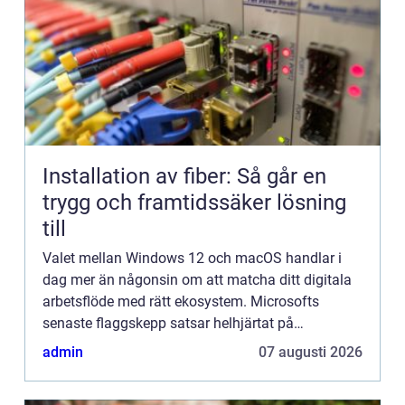
Installation av fiber: Så går en
trygg och framtidssäker lösning
till
Valet mellan Windows 12 och macOS handlar i
dag mer än någonsin om att matcha ditt digitala
arbetsflöde med rätt ekosystem. Microsofts
senaste flaggskepp satsar helhjärtat på
banbrytande AI-integration och maximal flex...
admin
07 augusti 2026