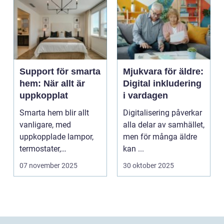
Support för smarta
Mjukvara för äldre:
hem: När allt är
Digital inkludering
uppkopplat
i vardagen
Smarta hem blir allt
Digitalisering påverkar
vanligare, med
alla delar av samhället,
uppkopplade lampor,
men för många äldre
termostater,
kan ...
säkerhetskameror och
07 november 2025
30 oktober 2025
k&oum...