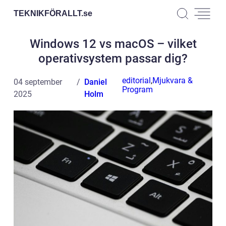
TEKNIKFÖRALLT.
se
Windows 12 vs macOS – vilket
operativsystem passar dig?
editorial
,
Mjukvara &
04 september
Daniel
Program
2025
Holm