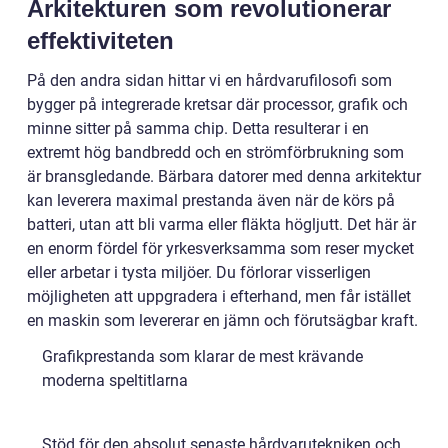
Arkitekturen som revolutionerar
effektiviteten
På den andra sidan hittar vi en hårdvarufilosofi som
bygger på integrerade kretsar där processor, grafik och
minne sitter på samma chip. Detta resulterar i en
extremt hög bandbredd och en strömförbrukning som
är bransgledande. Bärbara datorer med denna arkitektur
kan leverera maximal prestanda även när de körs på
batteri, utan att bli varma eller fläkta högljutt. Det här är
en enorm fördel för yrkesverksamma som reser mycket
eller arbetar i tysta miljöer. Du förlorar visserligen
möjligheten att uppgradera i efterhand, men får istället
en maskin som levererar en jämn och förutsägbar kraft.
Grafikprestanda som klarar de mest krävande
moderna speltitlarna
Stöd för den absolut senaste hårdvarutekniken och